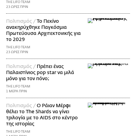
THE LIFO TEAM
23 ΩΡΕΣ ΠΡΙΝ
Πολιτισμός /
Το Πεκίνο
ανακηρύχθηκε Παγκόσμια
Πρωτεύουσα Αρχιτεκτονικής για
το 2029
THE LIFO TEAM
23 ΩΡΕΣ ΠΡΙΝ
Πολιτισμός /
Πρέπει ένας
Παλαιστίνιος pop star να μιλά
μόνο για τον πόνο;
THE LIFO TEAM
1 ΜΕΡΑ ΠΡΙΝ
Πολιτισμός /
Ο Ράιαν Μέρφι
θέλει το The Shards να γίνει
τριλογία με το AIDS στο κέντρο
της ιστορίας
THE LIFO TEAM