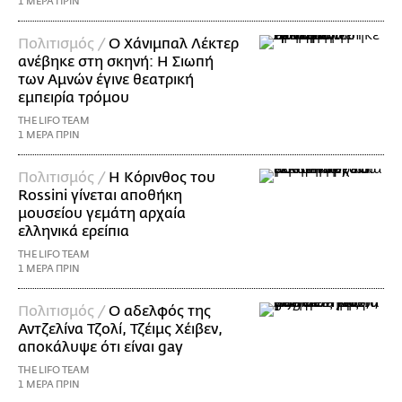
1 ΜΕΡΑ ΠΡΙΝ
Πολιτισμός /
Ο Χάνιμπαλ Λέκτερ
ανέβηκε στη σκηνή: Η Σιωπή
των Αμνών έγινε θεατρική
εμπειρία τρόμου
THE LIFO TEAM
1 ΜΕΡΑ ΠΡΙΝ
Πολιτισμός /
Η Κόρινθος του
Rossini γίνεται αποθήκη
μουσείου γεμάτη αρχαία
ελληνικά ερείπια
THE LIFO TEAM
1 ΜΕΡΑ ΠΡΙΝ
Πολιτισμός /
Ο αδελφός της
Αντζελίνα Τζολί, Τζέιμς Χέιβεν,
αποκάλυψε ότι είναι gay
THE LIFO TEAM
1 ΜΕΡΑ ΠΡΙΝ