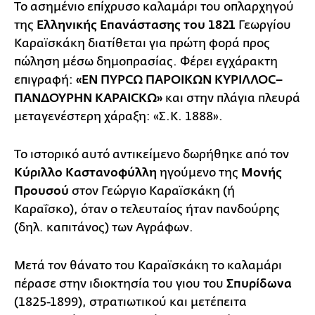
Το ασημένιο επίχρυσο καλαμάρι του οπλαρχηγού
της
Ελληνικής Επανάστασης του 1821
Γεωργίου
Καραϊσκάκη διατίθεται για πρώτη φορά προς
πώληση μέσω δημοπρασίας. Φέρει εγχάρακτη
επιγραφή:
«ΕΝ ΠΥΡCΩ ΠΑΡΟΙΚΩΝ ΚΥΡΙΛΛΟC–
ΠΑΝΔΟΥΡΗΝ ΚΑΡΑΙCΚΩ»
και στην πλάγια πλευρά
μεταγενέστερη χάραξη: «Σ.Κ. 1888».
Το ιστορικό αυτό αντικείμενο δωρήθηκε από τον
Κύριλλο Καστανοφύλλη
ηγούμενο της
Μονής
Προυσού
στον Γεώργιο Καραϊσκάκη (ή
Καραΐσκο), όταν ο τελευταίος ήταν πανδούρης
(δηλ. καπιτάνος) των Αγράφων.
Μετά τον θάνατο του Καραϊσκάκη το καλαμάρι
πέρασε στην ιδιοκτησία του γιου του
Σπυρίδωνα
(1825-1899), στρατιωτικού και μετέπειτα