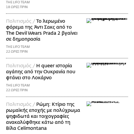
THE LIFO TEAM
18 ΩΡΕΣ ΠΡΙΝ
Πολιτισμός /
Το λερωμένο
φόρεμα της Άντι Σακς από το
The Devil Wears Prada 2 βγαίνει
σε δημοπρασία
THE LIFO TEAM
22 ΩΡΕΣ ΠΡΙΝ
Πολιτισμός /
Η queer ιστορία
αγάπης από την Ουκρανία που
φτάνει στο Λοκάρνο
THE LIFO TEAM
22 ΩΡΕΣ ΠΡΙΝ
Πολιτισμός /
Ρώμη: Κτίριο της
ρωμαϊκής εποχής με πολύχρωμα
ψηφιδωτά και τοιχογραφίες
ανακαλύφθηκε κάτω από τη
Βίλα Celimontana