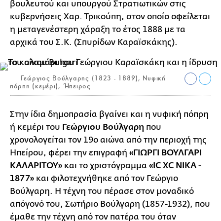
βουλευτού και υπουργού Στρατιωτικών στις
κυβερνήσεις Χαρ. Τρικούπη, στον οποίο οφείλεται
η μεταγενέστερη χάραξη το έτος 1888 με τα
αρχικά του Σ.Κ. (Σπυρίδων Καραϊσκάκης).
Γεώργιος Βούλγαρης (1823 - 1889), Νυφική
πόρπη (κεμέρι), Ήπειρος
Στην ίδια δημοπρασία βγαίνει και η νυφική πόπρη
ή κεμέρι του
Γεώργιου Βούλγαρη
που
χρονολογείται τον 19ο αιώνα από την περιοχή της
Ηπείρου, φέρει την επιγραφή
«ΓΙΩΡΓΙ ΒΟΥΛΓΑΡΙ
ΚΑΛΑΡΙΤΟΥ»
και το χριστόγραμμα
«ΙC ΧC ΝΙΚΑ -
1877»
και φιλοτεχνήθηκε από τον Γεώργιο
Βούλγαρη. Η τέχνη του πέρασε στον μοναδικό
απόγονό του, Σωτήριο Βούλγαρη (1857-1932), που
έμαθε την τέχνη από τον πατέρα του όταν