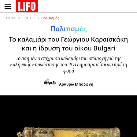
Παράκαμψη
προς
το
HOME
ΕΙΔΗΣΕΙΣ
Πολιτισμός
κυρίως
Πολιτισμός
περιεχόμενο
To καλαμάρι του Γεώργιου Καραϊσκάκη
και η ίδρυση του οίκου Bulgari
Το ασημένιο επίχρυσο καλαμάρι του οπλαρχηγού της
Ελληνικής Επανάστασης του 1821 δημοπρατείται για πρώτη
φορά
Αργυρώ Μποζώνη