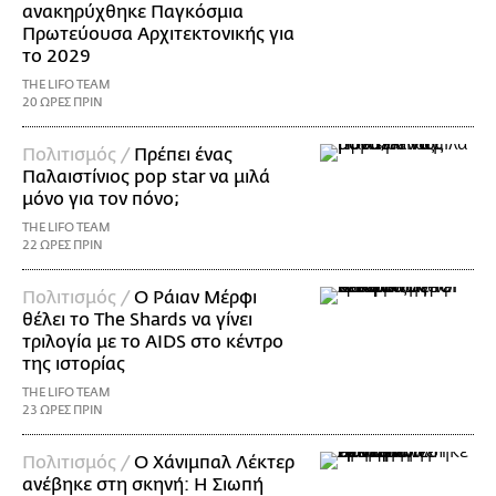
ανακηρύχθηκε Παγκόσμια
Πρωτεύουσα Αρχιτεκτονικής για
το 2029
THE LIFO TEAM
20 ΩΡΕΣ ΠΡΙΝ
Πολιτισμός /
Πρέπει ένας
Παλαιστίνιος pop star να μιλά
μόνο για τον πόνο;
THE LIFO TEAM
22 ΩΡΕΣ ΠΡΙΝ
Πολιτισμός /
Ο Ράιαν Μέρφι
θέλει το The Shards να γίνει
τριλογία με το AIDS στο κέντρο
της ιστορίας
THE LIFO TEAM
23 ΩΡΕΣ ΠΡΙΝ
Πολιτισμός /
Ο Χάνιμπαλ Λέκτερ
ανέβηκε στη σκηνή: Η Σιωπή