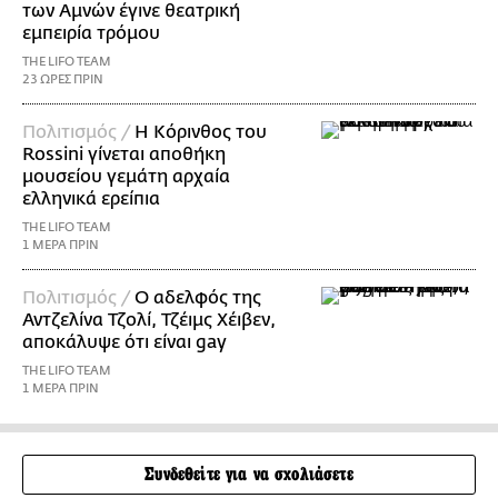
των Αμνών έγινε θεατρική
εμπειρία τρόμου
THE LIFO TEAM
23 ΩΡΕΣ ΠΡΙΝ
Πολιτισμός /
Η Κόρινθος του
Rossini γίνεται αποθήκη
μουσείου γεμάτη αρχαία
ελληνικά ερείπια
THE LIFO TEAM
1 ΜΕΡΑ ΠΡΙΝ
Πολιτισμός /
Ο αδελφός της
Αντζελίνα Τζολί, Τζέιμς Χέιβεν,
αποκάλυψε ότι είναι gay
THE LIFO TEAM
1 ΜΕΡΑ ΠΡΙΝ
Συνδεθείτε για να σχολιάσετε