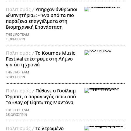
Πολιτισμός /
Υπήρχαν άνθρωποι
«ξυπνητήρια»; - Ένα από τα πιο
παράξενα επαγγέλματα στη
Βιομηχανική Επανάσταση
THE LIFO TEAM
1 ΩΡΕΣ ΠΡΙΝ
Πολιτισμός /
Το Kournos Music
Festival επέστρεψε στη Λήμνο
για έκτη χρονιά
THE LIFO TEAM
3 ΩΡΕΣ ΠΡΙΝ
Πολιτισμός /
Πέθανε ο Γουίλιαμ
Όρμπιτ, ο παραγωγός πίσω από
το «Ray of Light» της Μαντόνα
THE LIFO TEAM
15 ΩΡΕΣ ΠΡΙΝ
Πολιτισμός /
Το λερωμένο