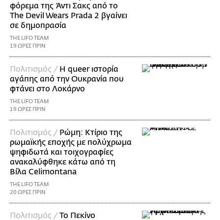
φόρεμα της Άντι Σακς από το
The Devil Wears Prada 2 βγαίνει
σε δημοπρασία
THE LIFO TEAM
19 ΩΡΕΣ ΠΡΙΝ
Πολιτισμός /
Η queer ιστορία
αγάπης από την Ουκρανία που
φτάνει στο Λοκάρνο
THE LIFO TEAM
19 ΩΡΕΣ ΠΡΙΝ
Πολιτισμός /
Ρώμη: Κτίριο της
ρωμαϊκής εποχής με πολύχρωμα
ψηφιδωτά και τοιχογραφίες
ανακαλύφθηκε κάτω από τη
Βίλα Celimontana
THE LIFO TEAM
20 ΩΡΕΣ ΠΡΙΝ
Πολιτισμός /
Το Πεκίνο