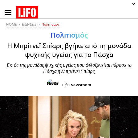
Παράκαμψη
προς
το
HOME
ΕΙΔΗΣΕΙΣ
Πολιτισμός
κυρίως
Πολιτισμός
περιεχόμενο
Η Μπρίτνεϊ Σπίαρς βγήκε από τη μονάδα
ψυχικής υγείας για το Πάσχα
Εκτός της μονάδας ψυχικής υγείας που φιλοξενείται πέρασε το
Πάσχα η Μπρίτνεϊ Σπίαρς
LifO Newsroom