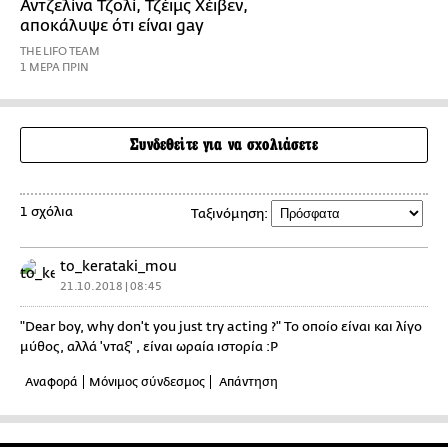
Αντζελίνα Τζολί, Τζέιμς Χέιβεν,
αποκάλυψε ότι είναι gay
THE LIFO TEAM
1 ΜΕΡΑ ΠΡΙΝ
Συνδεθείτε για να σχολιάσετε
1 σχόλια
Ταξινόμηση:
to_kerataki_mou
21.10.2018 | 08:45
"Dear boy, why don't you just try acting ?" Το οποίο είναι και λίγο
μύθος, αλλά 'νταξ' , είναι ωραία ιστορία :P
Αναφορά
Μόνιμος σύνδεσμος
Απάντηση