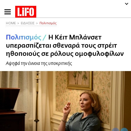
Παράκαμψη
προς
το
HOME
ΕΙΔΗΣΕΙΣ
Πολιτισμός
κυρίως
Πολιτισμός
/
Η Κέιτ Μπλάνσετ
περιεχόμενο
υπερασπίζεται σθεναρά τους στρέιτ
ηθοποιούς σε ρόλους ομοφυλοφίλων
Αψηφά την έννοια της υποκριτικής