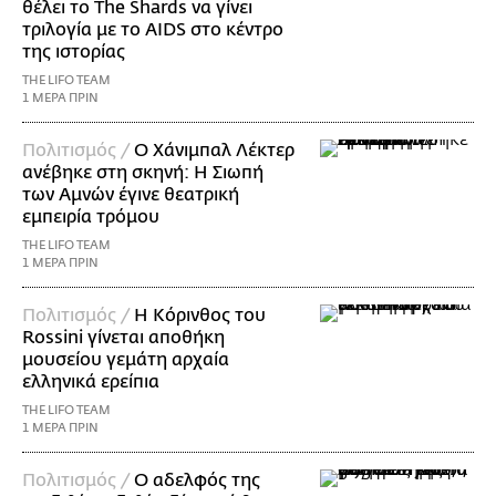
θέλει το The Shards να γίνει
τριλογία με το AIDS στο κέντρο
της ιστορίας
THE LIFO TEAM
1 ΜΕΡΑ ΠΡΙΝ
Πολιτισμός /
Ο Χάνιμπαλ Λέκτερ
ανέβηκε στη σκηνή: Η Σιωπή
των Αμνών έγινε θεατρική
εμπειρία τρόμου
THE LIFO TEAM
1 ΜΕΡΑ ΠΡΙΝ
Πολιτισμός /
Η Κόρινθος του
Rossini γίνεται αποθήκη
μουσείου γεμάτη αρχαία
ελληνικά ερείπια
THE LIFO TEAM
1 ΜΕΡΑ ΠΡΙΝ
Πολιτισμός /
Ο αδελφός της