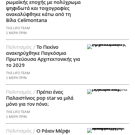
ρωμαϊκής εποχής με πολύχρωμα
ψηφιδωτά και τοιχογραφίες
ανακαλύφθηκε κάτω από τη
Βίλα Celimontana
THE LIFO TEAM
1 ΜΕΡΑ ΠΡΙΝ
Πολιτισμός /
Το Πεκίνο
ανακηρύχθηκε Παγκόσμια
Πρωτεύουσα Αρχιτεκτονικής για
το 2029
THE LIFO TEAM
1 ΜΕΡΑ ΠΡΙΝ
Πολιτισμός /
Πρέπει ένας
Παλαιστίνιος pop star να μιλά
μόνο για τον πόνο;
THE LIFO TEAM
1 ΜΕΡΑ ΠΡΙΝ
Πολιτισμός /
Ο Ράιαν Μέρφι