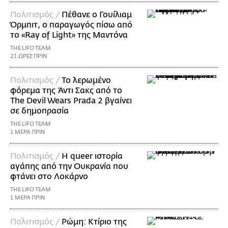
Πολιτισμός /
Πέθανε ο Γουίλιαμ
Όρμπιτ, ο παραγωγός πίσω από
το «Ray of Light» της Μαντόνα
THE LIFO TEAM
21 ΩΡΕΣ ΠΡΙΝ
Πολιτισμός /
Το λερωμένο
φόρεμα της Άντι Σακς από το
The Devil Wears Prada 2 βγαίνει
σε δημοπρασία
THE LIFO TEAM
1 ΜΕΡΑ ΠΡΙΝ
Πολιτισμός /
Η queer ιστορία
αγάπης από την Ουκρανία που
φτάνει στο Λοκάρνο
THE LIFO TEAM
1 ΜΕΡΑ ΠΡΙΝ
Πολιτισμός /
Ρώμη: Κτίριο της