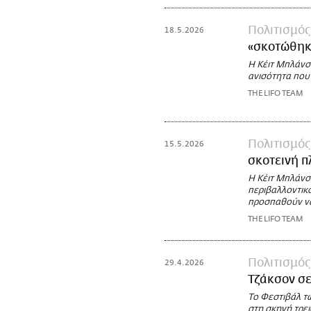
Πολιτισμός
18.5.2026
«σκοτώθηκ
Η Κέιτ Μπλάνσε
ανισότητα που
THE LIFO TEAM
Πολιτισμός
15.5.2026
σκοτεινή π
Η Κέιτ Μπλάνσε
περιβαλλοντικό
προσπαθούν να
THE LIFO TEAM
Πολιτισμός
29.4.2026
Τζάκσον σε
Το Φεστιβάλ τ
στη σκηνή τρει