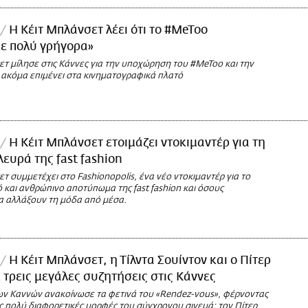
Η Κέιτ Μπλάνσετ λέει ότι το #MeToo
ε πολύ γρήγορα»
τ μίλησε στις Κάννες για την υποχώρηση του #MeToo και την
 ακόμα επιμένει στα κινηματογραφικά πλατό
Η Κέιτ Μπλάνσετ ετοιμάζει ντοκιμαντέρ για τη
λευρά της fast fashion
τ συμμετέχει στο Fashionopolis, ένα νέο ντοκιμαντέρ για το
 και ανθρώπινο αποτύπωμα της fast fashion και όσους
 αλλάξουν τη μόδα από μέσα.
Η Κέιτ Μπλάνσετ, η Τίλντα Σουίντον και ο Πίτερ
 τρεις μεγάλες συζητήσεις στις Κάννες
ων Καννών ανακοίνωσε τα φετινά του «Rendez-vous», φέρνοντας
ς πολύ διαφορετικές μορφές του σύγχρονου σινεμά: τον Πίτερ