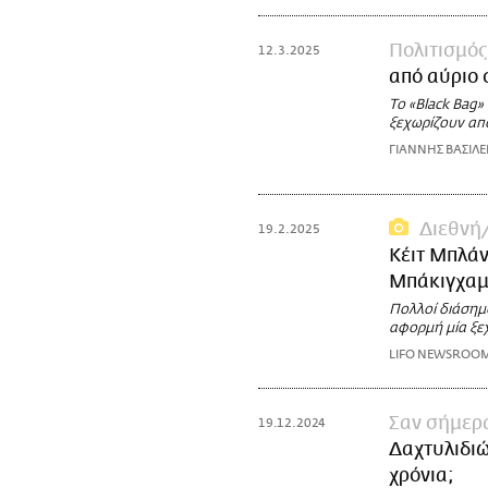
Πολιτισμός
12.3.2025
από αύριο
Το «Black Bag»
ξεχωρίζουν απ
ΓΙΑΝΝΗΣ ΒΑΣΙΛΕ
Διεθνή
19.2.2025
Κέιτ Μπλάν
Μπάκιγχα
Πολλοί διάσημ
αφορμή μία ξε
LIFO NEWSROO
Σαν σήμερ
19.12.2024
Δαχτυλιδιώ
χρόνια;