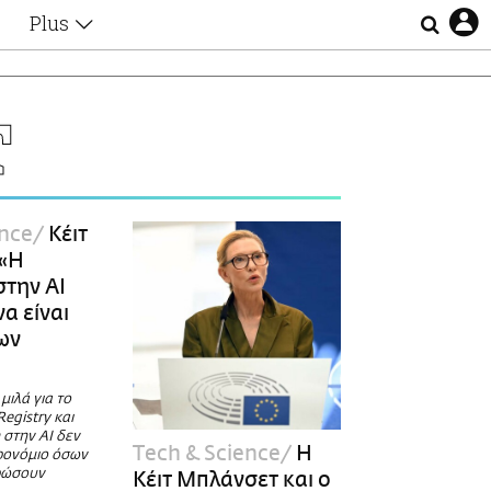
Plus
Θέματα
Συνεντεύξεις
Videos
Τ
τα
Αφιερώματα
Ζώδια
Εξομολογήσεις
Blogs
η
ence
Κέιτ
Οι Αθηναίοι
 «Η
Απώλειες
στην AI
Lgbtqi+
να είναι
Επιλογές
ων
μιλά για το
egistry και
 στην AI δεν
Τech & Science
H
προνόμιο όσων
ρώσουν
Κέιτ Μπλάνσετ και o