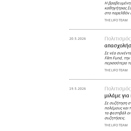
Η βραβευμένη 
καθηγήτριας Σύ
στο παρελθόν έ
THE LIFO TEAM
Πολιτισμός
20.5.2026
απασχολήσε
Σε νέα συνέντε
Film Fund, την
περισσότερο το
THE LIFO TEAM
Πολιτισμός
19.5.2026
μιλάμε για
Σε συζήτηση στ
πολέμους και τ
τα φεστιβάλ οι
συζητήσεις.
THE LIFO TEAM