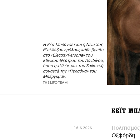
Η Κέιτ Μπλάνσετ και η Νίνα Χος
θ' αλλάζουν ρόλους κάθε βράδυ
στο «Electra/Persona» του
Εθνικού Θεάτρου του Λονδίνου,
όπου η «Ηλέκτρα» του Σοφοκλή
συναντά την «Περσόνα» του
Μπέργκμαν.
THE LIFO TEAM
ΚΕΪΤ ΜΠ
Πολιτισμός
16.6.2026
Οξφόρδη