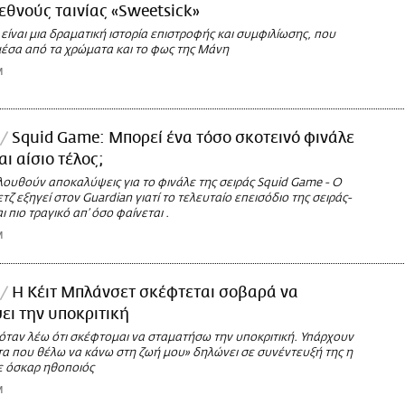
ιεθνούς ταινίας «Sweetsick»
 είναι μια δραματική ιστορία επιστροφής και συμφιλίωσης, που
έσα από τα χρώματα και το φως της Μάνη
M
Squid Game: Μπορεί ένα τόσο σκοτεινό φινάλε
ι αίσιο τέλος;
ουθούν αποκαλύψεις για το φινάλε της σειράς Squid Game - Ο
ετζ εξηγεί στον Guardian γιατί το τελευταίο επεισόδιο της σειράς-
 πιο τραγικό απ’ όσο φαίνεται .
M
Η Κέιτ Μπλάνσετ σκέφτεται σοβαρά να
ει την υποκριτική
 όταν λέω ότι σκέφτομαι να σταματήσω την υποκριτική. Υπάρχουν
α που θέλω να κάνω στη ζωή μου» δηλώνει σε συνέντευξή της η
 όσκαρ ηθοποιός
M