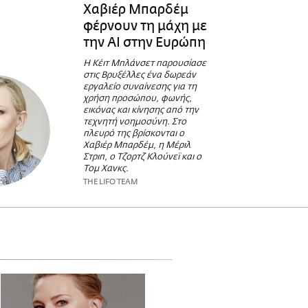
Χαβιέρ Μπαρδέμ
φέρνουν τη μάχη με
την AI στην Ευρώπη
Η Κέιτ Μπλάνσετ παρουσίασε
στις Βρυξέλλες ένα δωρεάν
εργαλείο συναίνεσης για τη
χρήση προσώπου, φωνής,
εικόνας και κίνησης από την
τεχνητή νοημοσύνη. Στο
πλευρό της βρίσκονται ο
Χαβιέρ Μπαρδέμ, η Μέριλ
Στριπ, ο Τζορτζ Κλούνεϊ και ο
Τομ Χανκς.
THE LIFO TEAM