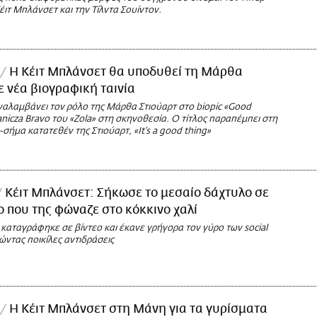
έιτ Μπλάνσετ και την Τίλντα Σουίντον.
Η Κέιτ Μπλάνσετ θα υποδυθεί τη Μάρθα
ε νέα βιογραφική ταινία
αλαμβάνει τον ρόλο της Μάρθα Στιούαρτ στο biopic «Good
Janicza Bravo του «Zola» στη σκηνοθεσία. Ο τίτλος παραπέμπει στη
ήμα κατατεθέν της Στιούαρτ, «It’s a good thing»
Κέιτ Μπλάνσετ: Σήκωσε το μεσαίο δάχτυλο σε
που της φώναζε στο κόκκινο χαλί
 καταγράφηκε σε βίντεο και έκανε γρήγορα τον γύρο των social
ντας ποικίλες αντιδράσεις
Η Κέιτ Μπλάνσετ στη Μάνη για τα γυρίσματα