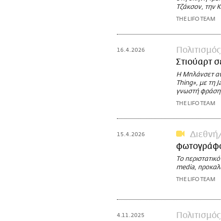
Τζάκσον, την Κ
THE LIFO TEAM
Πολιτισμός
16.4.2026
Στιούαρτ σ
Η Μπλάνσετ αν
Thing», με τη 
γνωστή φράση-σ
THE LIFO TEAM
Διεθνή
15.4.2026
φωτογράφο 
Το περιστατικό
media, προκαλώ
THE LIFO TEAM
Πολιτισμός
4.11.2025