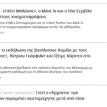
Η Κέιτ Μπλάνσετ, ο Μάικ Λι και ο Τόνι Σερβίλο
 στους κινηματογράφους
 του Στίβεν Σόντερμπεργκ και το «Hard Truths» του Μάικ Λι
ό το κινηματογραφικό πρόγραμμα αυτής της εβδομάδας
ΙΟΥ
Η εκδήλωση της βασίλισσας Καμίλα με τους
σετ, Άντριου Γκάρφιλντ και Τζέιμς Κόρντεν στο
μ
οι ηθοποιοί βρέθηκαν στο «πράσινο δωμάτιο» του Μπάκιγχαμ με
χωριστή εκδήλωση για το Εθνικού Θεάτρου του Λονδίνου
M
α έκανε πρεμιέρα
Γιατί ο «Άρχοντας των
ν» παραμένει ακαταμάχητος μετά από τόσα