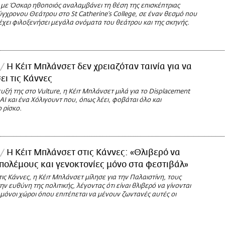
με Όσκαρ ηθοποιός αναλαμβάνει τη θέση της επισκέπτριας
γχρονου Θεάτρου στο St Catherine’s College, σε έναν θεσμό που
χει φιλοξενήσει μεγάλα ονόματα του θεάτρου και της σκηνής.
Η Κέιτ Μπλάνσετ δεν χρειαζόταν ταινία για να
ι τις Κάννες
υξή της στο Vulture, η Κέιτ Μπλάνσετ μιλά για το Displacement
 AI και ένα Χόλιγουντ που, όπως λέει, φοβάται όλο και
 ρίσκο.
Η Κέιτ Μπλάνσετ στις Κάννες: «Θλιβερό να
 πολέμους και γενοκτονίες μόνο στα φεστιβάλ»
ις Κάννες, η Κέιτ Μπλάνσετ μίλησε για την Παλαιστίνη, τους
ην ευθύνη της πολιτικής, λέγοντας ότι είναι θλιβερό να γίνονται
 μόνοι χώροι όπου επιτέπεται να μένουν ζωντανές αυτές οι