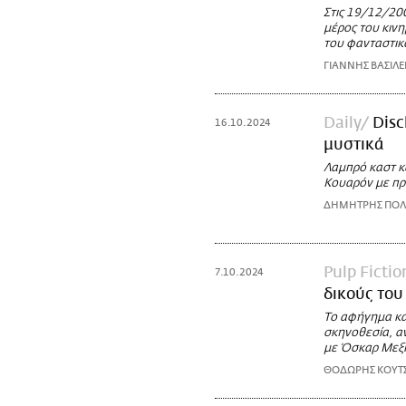
Στις 19/12/20
μέρος του κιν
του φανταστικ
ΓΙΑΝΝΗΣ ΒΑΣΙΛΕ
Daily
Disc
16.10.2024
μυστικά
Λαμπρό καστ κ
Κουαρόν με πρ
ΔΗΜΗΤΡΗΣ ΠΟΛ
Pulp Fictio
7.10.2024
δικούς του
Το αφήγημα κα
σκηνοθεσία, α
με Όσκαρ Μεξι
ΘΟΔΩΡΗΣ ΚΟΥΤ