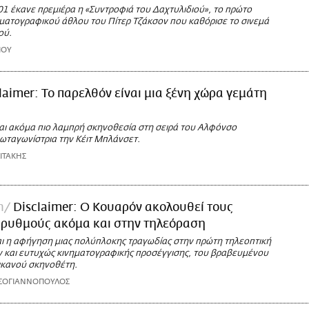
01 έκανε πρεμιέρα η «Συντροφιά του Δαχτυλιδιού», το πρώτο
ηματογραφικού άθλου του Πίτερ Τζάκσον που καθόρισε το σινεμά
ού.
ΙΟΥ
laimer: Το παρελθόν είναι μια ξένη χώρα γεμάτη
αι ακόμα πιο λαμπρή σκηνοθεσία στη σειρά του Αλφόνσο
ωταγωνίστρια την Κέιτ Μπλάνσετ.
ΙΤΑΚΗΣ
n
Disclaimer: Ο Κουαρόν ακολουθεί τους
 ρυθμούς ακόμα και στην τηλεόραση
ι η αφήγηση μιας πολύπλοκης τραγωδίας στην πρώτη τηλεοπτική
ν και ευτυχώς κινηματογραφικής προσέγγισης, του βραβευμένου
κανού σκηνοθέτη.
ΣΟΓΙΑΝΝΟΠΟΥΛΟΣ