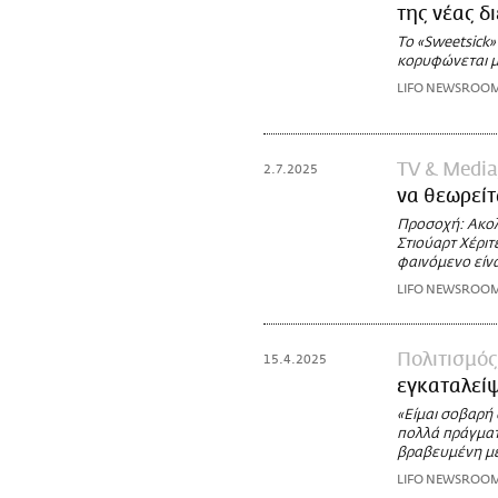
της νέας δ
Το «Sweetsick»
κορυφώνεται μ
LIFO NEWSROO
TV & Media
2.7.2025
να θεωρείτα
Προσοχή: Ακολ
Στιούαρτ Χέριτ
φαινόμενο είναι
LIFO NEWSROO
Πολιτισμός
15.4.2025
εγκαταλείψ
«Είμαι σοβαρή
πολλά πράγματ
βραβευμένη με
LIFO NEWSROO