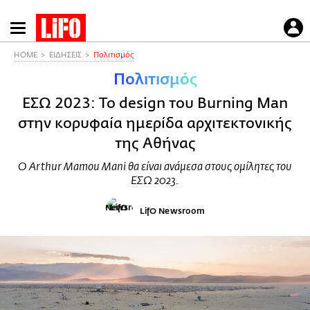
Παράκαμψη
προς
το
HOME
ΕΙΔΗΣΕΙΣ
Πολιτισμός
κυρίως
Πολιτισμός
περιεχόμενο
ΕΣΩ 2023: To design του Burning Man
στην κορυφαία ημερίδα αρχιτεκτονικής
της Αθήνας
Ο Arthur Mamou Mani θα είναι ανάμεσα στους ομίλητες του
ΕΣΩ 2023.
LifO Newsroom