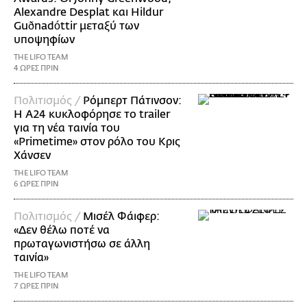
Alexandre Desplat και Hildur
Guðnadóttir μεταξύ των
υποψηφίων
THE LIFO TEAM
4 ΩΡΕΣ ΠΡΙΝ
Πολιτισμός /
Ρόμπερτ Πάτινσον:
Η Α24 κυκλοφόρησε το trailer
για τη νέα ταινία του
«Primetime» στον ρόλο του Κρις
Χάνσεν
THE LIFO TEAM
6 ΩΡΕΣ ΠΡΙΝ
Πολιτισμός /
Μισέλ Φάιφερ:
«Δεν θέλω ποτέ να
πρωταγωνιστήσω σε άλλη
ταινία»
THE LIFO TEAM
7 ΩΡΕΣ ΠΡΙΝ