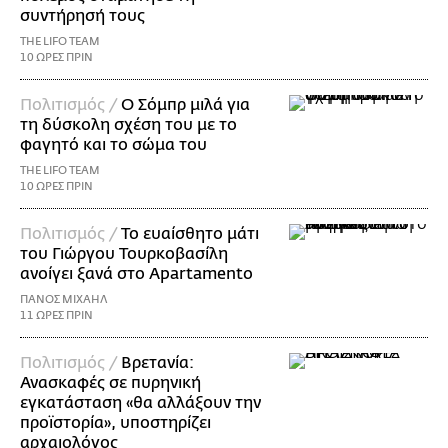
συντήρησή τους
THE LIFO TEAM
10 ΩΡΕΣ ΠΡΙΝ
Πολιτισμός /
Ο Σόμπρ μιλά για
τη δύσκολη σχέση του με το
φαγητό και το σώμα του
THE LIFO TEAM
10 ΩΡΕΣ ΠΡΙΝ
Πολιτισμός /
Το ευαίσθητο μάτι
του Γιώργου Τουρκοβασίλη
ανοίγει ξανά στο Apartamento
ΠΑΝΟΣ ΜΙΧΑΗΛ
11 ΩΡΕΣ ΠΡΙΝ
Πολιτισμός /
Βρετανία:
Ανασκαφές σε πυρηνική
εγκατάσταση «θα αλλάξουν την
προϊστορία», υποστηρίζει
αρχαιολόγος