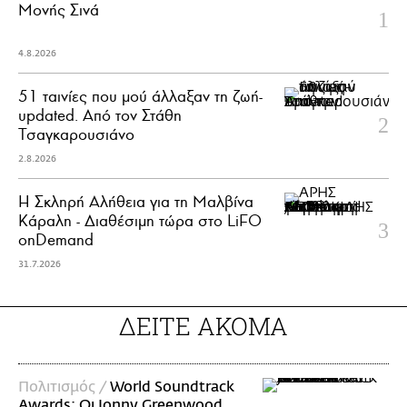
Μονής Σινά
4.8.2026
51 ταινίες που μού άλλαξαν τη ζωή-
updated. Aπό τον Στάθη
Τσαγκαρουσιάνο
2.8.2026
Η Σκληρή Αλήθεια για τη Μαλβίνα
Κάραλη - Διαθέσιμη τώρα στo LiFO
onDemand
31.7.2026
ΔΕΙΤΕ ΑΚΟΜΑ
Πολιτισμός /
World Soundtrack
Awards: Οι Jonny Greenwood,