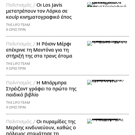
Πολιτισμός /
Οι Los Javis
μετατρέπουν τον Λόρκα σε
κουίρ κινηματογραφικό έπος
THE LIFO TEAM
8 ΩΡΕΣ ΠΡΙΝ
Πολιτισμός /
Η Ρόισιν Μέρφι
επέκρινε τη Μαντόνα για τη
στήριξή της στα τρανς άτομα
THE LIFO TEAM
9 ΩΡΕΣ ΠΡΙΝ
Πολιτισμός /
Η Μπάρμπρα
Στρέιζαντ γράφει το πρώτο της
παιδικό βιβλίο
THE LIFO TEAM
9 ΩΡΕΣ ΠΡΙΝ
Πολιτισμός /
Οι πυραμίδες της
Μερόης κινδυνεύουν, καθώς ο
πόλεμος σταμάτησε τη