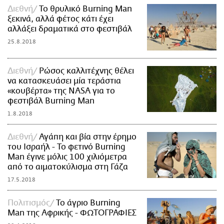
Διεθνή
To θρυλικό Burning Man
ξεκινά, αλλά φέτος κάτι έχει
αλλάξει δραματικά στο φεστιβάλ
25.8.2018
Διεθνή
Ρώσος καλλιτέχνης θέλει
να κατασκευάσει μία τεράστια
«κουβέρτα» της NASA για το
φεστιβάλ Burning Man
1.8.2018
Διεθνή
Αγάπη και βία στην έρημο
του Ισραήλ - Το φετινό Burning
Man έγινε μόλις 100 χιλιόμετρα
από το αιματοκύλισμα στη Γάζα
17.5.2018
Πολιτισμός
To άγριο Burning
Man της Αφρικής - ΦΩΤΟΓΡΑΦΙΕΣ