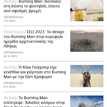
Διεθνή
Burning Man: Βούλιαξε
στη λάσπη το φεστιβάλ, έπειτα
από σφοδρές βροχές
LifO Newsroom
3.9.2023
Πολιτισμός
ΕΣΩ 2023: To design
του Burning Man στην κορυφαία
ημερίδα αρχιτεκτονικής της
Αθήνας
LifO Newsroom
20.4.2023
Διεθνή
Η Κάια Γκέρμπερ είχε
γενέθλια και γιόρτασε στο Burning
Man με την Σίντι Κρόφορντ
LifO Newsroom
4.9.2022
Διεθνή
Το Burning Man
επέστρεψε: Χιλιάδες κόσμου στην