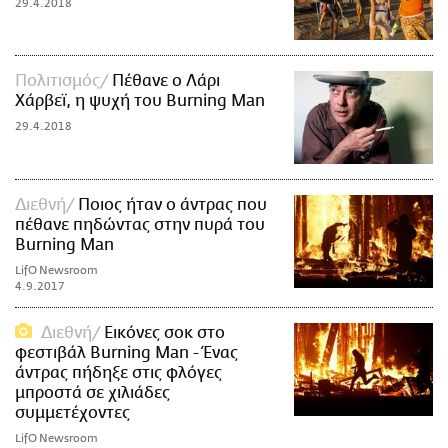
29.4.2018
Πολιτισμός
Πέθανε ο Λάρι
Χάρβεϊ, η ψυχή του Burning Man
29.4.2018
Διεθνή
Ποιος ήταν ο άντρας που
πέθανε πηδώντας στην πυρά του
Burning Man
LifO Newsroom
4.9.2017
Διεθνή
Εικόνες σοκ στο
φεστιβάλ Burning Man - Ένας
άντρας πήδηξε στις φλόγες
μπροστά σε χιλιάδες
συμμετέχοντες
LifO Newsroom