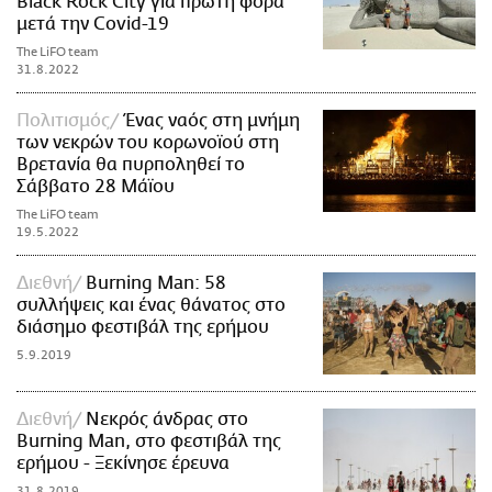
Black Rock City για πρώτη φορά
μετά την Covid-19
The LiFO team
31.8.2022
Πολιτισμός
Ένας ναός στη μνήμη
των νεκρών του κορωνοϊού στη
Βρετανία θα πυρποληθεί το
Σάββατο 28 Μάϊου
The LiFO team
19.5.2022
Διεθνή
Burning Man: 58
συλλήψεις και ένας θάνατος στο
διάσημο φεστιβάλ της ερήμου
5.9.2019
Διεθνή
Νεκρός άνδρας στο
Burning Man, στο φεστιβάλ της
ερήμου - Ξεκίνησε έρευνα
31.8.2019