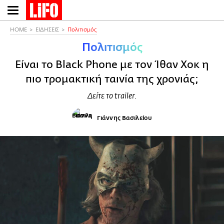
Παράκαμψη
προς
το
HOME
ΕΙΔΗΣΕΙΣ
Πολιτισμός
κυρίως
Πολιτισμός
περιεχόμενο
Eίναι το Black Phone με τον Ίθαν Χοκ η
πιο τρομακτική ταινία της χρονιάς;
Δείτε το trailer.
Γιάννης Βασιλείου