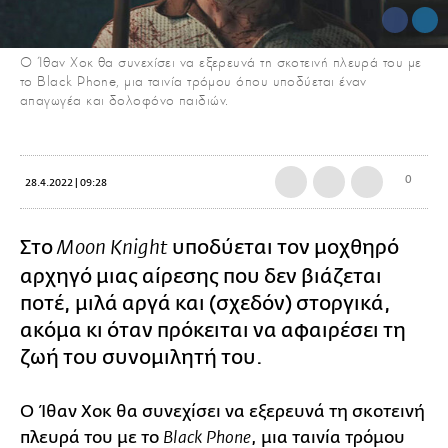
Ο Ίθαν Χοκ θα συνεχίσει να εξερευνά τη σκοτεινή πλευρά του με
το Black Phone, μια ταινία τρόμου όπου υποδύεται έναν
απαγωγέα και δολοφόνο παιδιών.
0
28.4.2022 | 09:28
Στο
υποδύεται τον μοχθηρό
Moon Knight
αρχηγό μιας αίρεσης που δεν βιάζεται
ποτέ, μιλά αργά και (σχεδόν) στοργικά,
ακόμα κι όταν πρόκειται να αφαιρέσει τη
ζωή του συνομιλητή του.
Ο Ίθαν Χοκ θα συνεχίσει να εξερευνά τη σκοτεινή
πλευρά του με το
, μια ταινία τρόμου
Black Phone