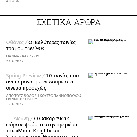
4.8.2026
ΣΧΕΤΙΚΑ ΑΡΘΡΑ
Οθόνες /
Οι καλύτερες ταινίες
τρόμου των ’90s
ΓΙΑΝΝΗΣ ΒΑΣΙΛΕΙΟΥ
23.4.2022
Spring Preview /
10 ταινίες που
ανυπομονούμε να δούμε στα
σινεμά προσεχώς
ΑΠΟ ΤΟΥΣ ΘΟΔΩΡΗ ΚΟΥΤΣΟΓΙΑΝΝΟΠΟΥΛΟ &
ΓΙΑΝΝΗ ΒΑΣΙΛΕΙΟΥ
15.4.2022
Διεθνή /
O Όσκαρ Άιζακ
φόρεσε φούστα στην πρεμιέρα
του «Moon Knight» και