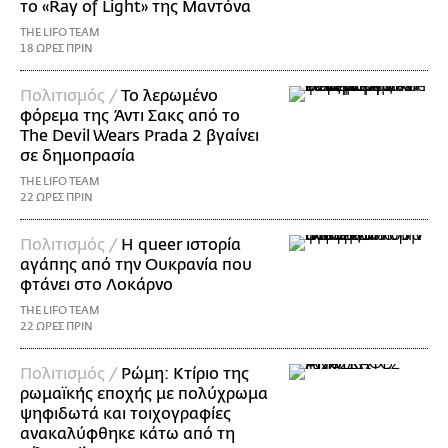
το «Ray of Light» της Μαντόνα
THE LIFO TEAM
18 ΩΡΕΣ ΠΡΙΝ
Πολιτισμός /
Το λερωμένο
φόρεμα της Άντι Σακς από το
The Devil Wears Prada 2 βγαίνει
σε δημοπρασία
THE LIFO TEAM
22 ΩΡΕΣ ΠΡΙΝ
Πολιτισμός /
Η queer ιστορία
αγάπης από την Ουκρανία που
φτάνει στο Λοκάρνο
THE LIFO TEAM
22 ΩΡΕΣ ΠΡΙΝ
Πολιτισμός /
Ρώμη: Κτίριο της
ρωμαϊκής εποχής με πολύχρωμα
ψηφιδωτά και τοιχογραφίες
ανακαλύφθηκε κάτω από τη