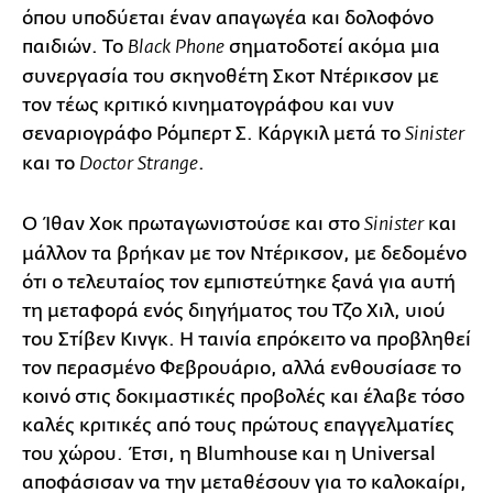
όπου υποδύεται έναν απαγωγέα και δολοφόνο
παιδιών. To
σηματοδοτεί ακόμα μια
Black Phone
συνεργασία του σκηνοθέτη Σκοτ Ντέρικσον με
τον τέως κριτικό κινηματογράφου και νυν
σεναριογράφο Ρόμπερτ Σ. Κάργκιλ μετά το
Sinister
και το
.
Doctor Strange
Ο Ίθαν Χοκ πρωταγωνιστούσε και στο
και
Sinister
μάλλον τα βρήκαν με τον Ντέρικσον, με δεδομένο
ότι ο τελευταίος τον εμπιστεύτηκε ξανά για αυτή
τη μεταφορά ενός διηγήματος του Τζο Χιλ, υιού
του Στίβεν Κινγκ. Η ταινία επρόκειτο να προβληθεί
τον περασμένο Φεβρουάριο, αλλά ενθουσίασε το
κοινό στις δοκιμαστικές προβολές και έλαβε τόσο
καλές κριτικές από τους πρώτους επαγγελματίες
του χώρου. Έτσι, η Blumhouse και η Universal
αποφάσισαν να την μεταθέσουν για το καλοκαίρι,