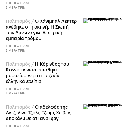
THE LIFO TEAM
1 ΜΕΡΑ ΠΡΙΝ
Πολιτισμός /
Ο Χάνιμπαλ Λέκτερ
ανέβηκε στη σκηνή: Η Σιωπή
των Αμνών έγινε θεατρική
εμπειρία τρόμου
THE LIFO TEAM
1 ΜΕΡΑ ΠΡΙΝ
Πολιτισμός /
Η Κόρινθος του
Rossini γίνεται αποθήκη
μουσείου γεμάτη αρχαία
ελληνικά ερείπια
THE LIFO TEAM
1 ΜΕΡΑ ΠΡΙΝ
Πολιτισμός /
Ο αδελφός της
Αντζελίνα Τζολί, Τζέιμς Χέιβεν,
αποκάλυψε ότι είναι gay
THE LIFO TEAM