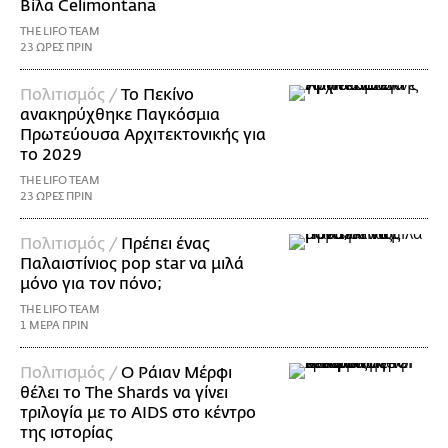
Βίλα Celimontana
THE LIFO TEAM
23 ΩΡΕΣ ΠΡΙΝ
Πολιτισμός /
Το Πεκίνο
ανακηρύχθηκε Παγκόσμια
Πρωτεύουσα Αρχιτεκτονικής για
το 2029
THE LIFO TEAM
23 ΩΡΕΣ ΠΡΙΝ
Πολιτισμός /
Πρέπει ένας
Παλαιστίνιος pop star να μιλά
μόνο για τον πόνο;
THE LIFO TEAM
1 ΜΕΡΑ ΠΡΙΝ
Πολιτισμός /
Ο Ράιαν Μέρφι
θέλει το The Shards να γίνει
τριλογία με το AIDS στο κέντρο
της ιστορίας