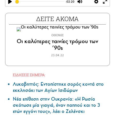
-02:20
Play
Mute
Settings
Ente
full
ΔΕΙΤΕ ΑΚΟΜΑ
ΟΘΟΝΕΣ
Οι καλύτερες ταινίες τρόμου των
’90s
23.04.22
ΕΙΔΗΣΕΙΣ ΣΗΜΕΡΑ:
Λυκαβηττός: Εντοπίστηκε σορός κοντά στο
εκκλησάκι των Αγίων Ισιδώρων
Νέα επίθεση στην Ουκρανία: «Η Ρωσία
σκότωσε μία γιαγιά, έναν παππού και το 3
ετών εγγόνι τους», λέει ο Ζελένσκι