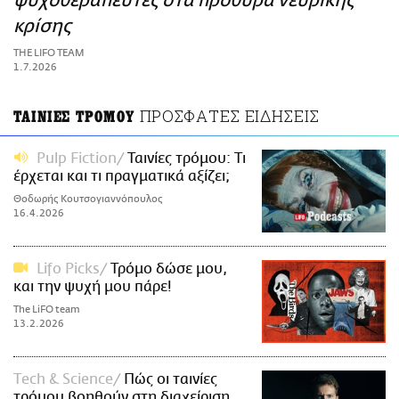
ψυχοθεραπευτές στα πρόθυρα νευρικής
ΑΜΠΑ
κρίσης
PRINT
THE LIFO TEAM
1.7.2026
ΠΡΟΣΦΑΤΕΣ ΕΙΔΗΣΕΙΣ
ΤΑΙΝΙΕΣ ΤΡΟΜΟΥ
Pulp Fiction
Ταινίες τρόμου: Τι
έρχεται και τι πραγματικά αξίζει;
Θοδωρής Κουτσογιαννόπουλος
16.4.2026
Lifo Picks
Τρόμο δώσε μου,
και την ψυχή μου πάρε!
The LiFO team
13.2.2026
Τech & Science
Πώς οι ταινίες
τρόμου βοηθούν στη διαχείριση