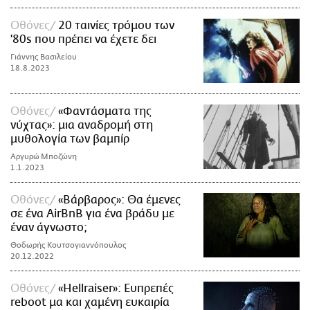
Οθόνες
20 ταινίες τρόμου των
'80s που πρέπει να έχετε δει
Γιάννης Βασιλείου
18.8.2023
Οθόνες
«Φαντάσματα της
νύχτας»: μια αναδρομή στη
μυθολογία των βαμπίρ
Αργυρώ Μποζώνη
1.1.2023
Οθόνες
«Βάρβαρος»: Θα έμενες
σε ένα AirBnB για ένα βράδυ με
έναν άγνωστο;
Θοδωρής Κουτσογιαννόπουλος
20.12.2022
Οθόνες
«Hellraiser»: Ευπρεπές
reboot μα και χαμένη ευκαιρία