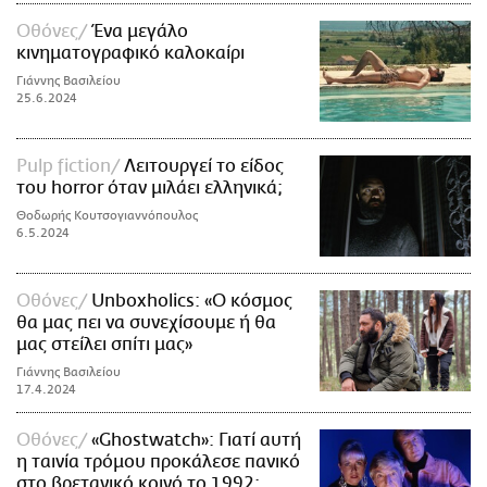
Οθόνες
Ένα μεγάλο
κινηματογραφικό καλοκαίρι
Γιάννης Βασιλείου
25.6.2024
Pulp fiction
Λειτουργεί το είδος
του horror όταν μιλάει ελληνικά;
Θοδωρής Κουτσογιαννόπουλος
6.5.2024
Οθόνες
Unboxholics: «O κόσμος
θα μας πει να συνεχίσουμε ή θα
μας στείλει σπίτι μας»
Γιάννης Βασιλείου
17.4.2024
Οθόνες
«Ghostwatch»: Γιατί αυτή
η ταινία τρόμου προκάλεσε πανικό
στο βρετανικό κοινό το 1992;