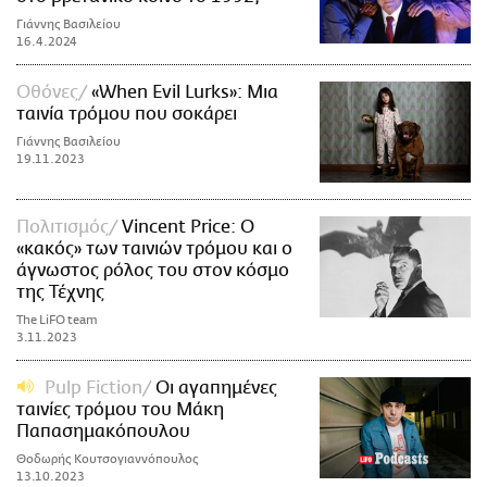
Γιάννης Βασιλείου
16.4.2024
Οθόνες
«When Evil Lurks»: Μια
ταινία τρόμου που σοκάρει
Γιάννης Βασιλείου
19.11.2023
Πολιτισμός
Vincent Price: Ο
«κακός» των ταινιών τρόμου και ο
άγνωστος ρόλος του στον κόσμο
της Τέχνης
The LiFO team
3.11.2023
Pulp Fiction
Οι αγαπημένες
ταινίες τρόμου του Μάκη
Παπασημακόπουλου
Θοδωρής Κουτσογιαννόπουλος
13.10.2023