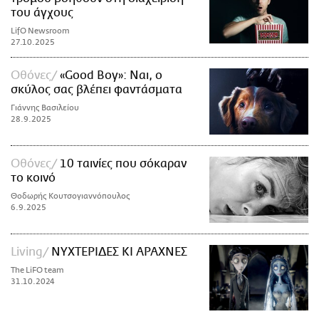
του άγχους
LifO Newsroom
27.10.2025
Οθόνες
«Good Boy»: Ναι, ο
σκύλος σας βλέπει φαντάσματα
Γιάννης Βασιλείου
28.9.2025
Οθόνες
10 ταινίες που σόκαραν
το κοινό
Θοδωρής Κουτσογιαννόπουλος
6.9.2025
Living
ΝΥΧΤΕΡΙΔΕΣ ΚΙ ΑΡΑΧΝΕΣ
The LiFO team
31.10.2024