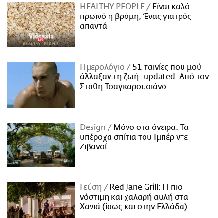
HEALTHY PEOPLE
Είναι καλό
πρωινό η βρόμη; Ένας γιατρός
απαντά
Ημερολόγιο
51 ταινίες που μού
άλλαξαν τη ζωή- updated. Aπό τον
Στάθη Τσαγκαρουσιάνο
Design
Μόνο στα όνειρα: Τα
υπέροχα σπίτια του Ιμπέρ ντε
Ζιβανσί
Γεύση
Red Jane Grill: Η πιο
νόστιμη και χαλαρή αυλή στα
Χανιά (ίσως και στην Ελλάδα)