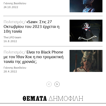
Γιάννης Βασιλείου
24.10.2022
Πολιτισμός
«Saw»: Στις 27
Οκτωβρίου του 2023 έρχεται η
10η ταινία
The LiFO team
16.8.2022
Πολιτισμός
Eίναι το Black Phone
με τον Ίθαν Χοκ η πιο τρομακτική
ταινία της χρονιάς;
Γιάννης Βασιλείου
28.4.2022
<
>
ΔΗΜΟΦΙΛΗ
ΘΕΜΑΤΑ