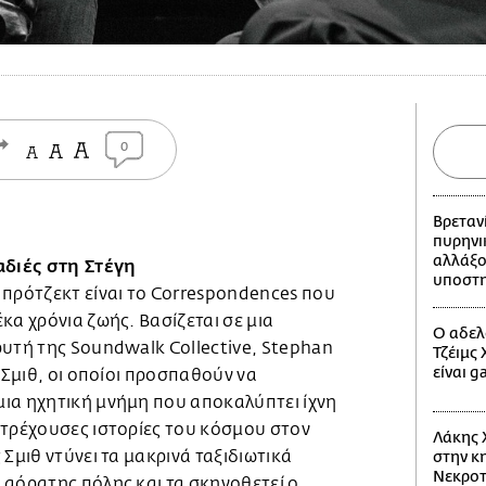
0
Βρεταν
πυρηνι
αλλάξο
αδιές στη Στέγη
υποστη
 πρότζεκτ είναι το Correspondences που
κα χρόνια ζωής. Βασίζεται σε μια
Ο αδελ
ρυτή της Soundwalk Collective, Stephan
Τζέιμς
είναι g
 Σμιθ, οι οποίοι προσπαθούν να
ια ηχητική μνήμη που αποκαλύπτει ίχνη
 τρέχουσες ιστορίες του κόσμου στον
Λάκης 
Σμιθ ντύνει τα μακρινά ταξιδιωτικά
στην κη
Νεκροτ
 αόρατης πόλης και τα σκηνοθετεί ο