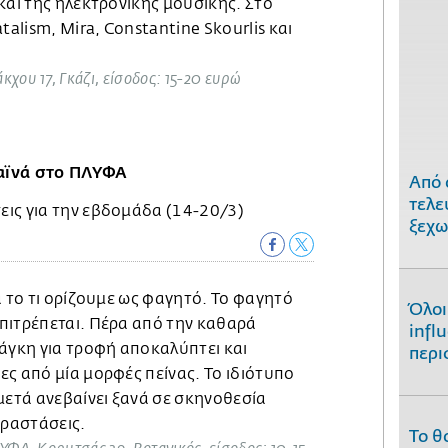
και της ηλεκτρονικής μουσικής. Στο
talism, Mira, Constantine Skourlis και
άκχου 17, Γκάζι, είσοδος: 15-20 ευρώ
αϊνά στο ΠΛΥΦΑ
Από 
τελε
ξεχω
α το τι ορίζουμε ως φαγητό. Το φαγητό
Όλοι
πιτρέπεται. Πέρα από την καθαρά
infl
νάγκη για τροφή αποκαλύπτει και
περι
ς από μία μορφές πείνας. Το ιδιότυπο
μετά ανεβαίνει ξανά σε σκηνοθεσία
αραστάσεις.
Το θ