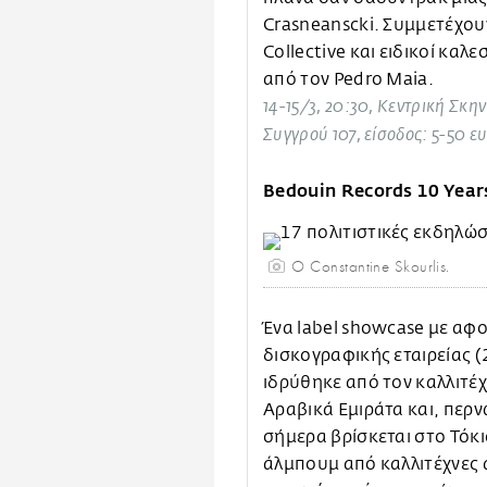
Crasneanscki. Συμμετέχου
Collective και ειδικοί καλε
από τον Pedro Maia.
14-15/3, 20:30, Κεντρική Σκη
Συγγρού 107, είσοδος: 5-50 ε
Bedouin Records 10 Year
O Constantine Skourlis.
Ένα label showcase με αφο
δισκογραφικής εταιρείας 
ιδρύθηκε από τον καλλιτέχ
Αραβικά Εμιράτα και, περν
σήμερα βρίσκεται στο Τόκι
άλμπουμ από καλλιτέχνες 