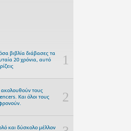
όσα βιβλία διάβασες τα
υταία 20 χρόνια, αυτό
ρίζεις
 ακολουθούν τους
uencers. Και όλοι τους
φρονούν.
ολό και δύσκολο μέλλον