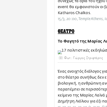
συνεχώς τα όρια του ήχου 
event θα εμφανιστούν οι fa
Katharos Chalkos.
15/3, 20:00, Temple Athens, Ι
ΘΕΑΤΡΟ
Το Φαγητό της Μαρίας Λ
Φωτ.: Γιώργος Στριφτάρης
Ένας ανοιχτός διάλογος γι
στο θέατρο συνήθως δεν ε
βιολογική, η ανθρώπινη α
παραπέμπει σε περισσότερε
κείμενο της Μαρίας Λαϊνά 
Δημήτρη Λιόλιου για έξι π