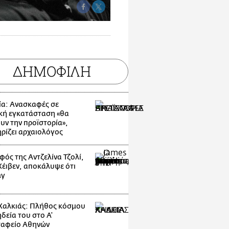
ΔΗΜΟΦΙΛΗ
ία: Ανασκαφές σε
κή εγκατάσταση «θα
υν την προϊστορία»,
ρίζει αρχαιολόγος
φός της Αντζελίνα Τζολί,
 Χέιβεν, αποκάλυψε ότι
ay
Χαλκιάς: Πλήθος κόσμου
δεία του στο Α'
αφείο Αθηνών