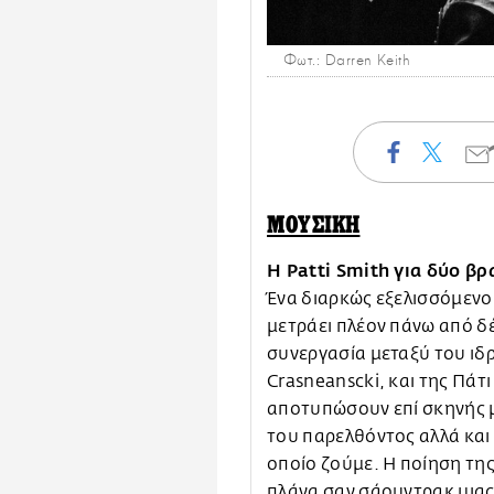
Φωτ.: Darren Keith
ΜΟΥΣΙΚΗ
Η Patti Smith για δύο βρ
Ένα διαρκώς εξελισσόμενο
μετράει πλέον πάνω από δέ
συνεργασία μεταξύ του ιδ
Crasneanscki, και της Πάτι
αποτυπώσουν επί σκηνής μ
του παρελθόντος αλλά και
οποίο ζούμε. Η ποίηση της 
πλάνα σαν σάουντρακ μιας