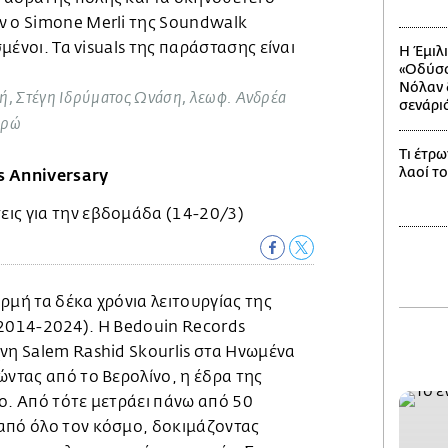
ν ο Simone Merli της Soundwalk
σμένοι. Τα visuals της παράστασης είναι
Η Έμιλ
«Οδύσσ
Νόλαν δ
νή, Στέγη Ιδρύματος Ωνάση, λεωφ. Ανδρέα
σενάρι
υρώ
Τι έτρω
λαοί τ
s Anniversary
ρμή τα δέκα χρόνια λειτουργίας της
(2014-2024). Η Bedouin Records
νη Salem Rashid Skourlis στα Ηνωμένα
ώντας από το Βερολίνο, η έδρα της
ο. Από τότε μετράει πάνω από 50
από όλο τον κόσμο, δοκιμάζοντας