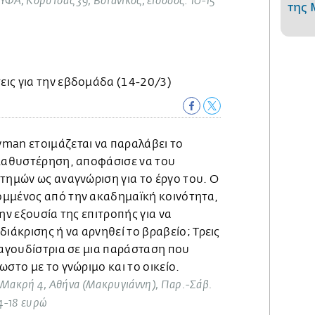
 ΠΛΥΦΑ, Κορυτσάς 39, Βοτανικός, είσοδος: 10-15
της 
man ετοιμάζεται να παραλάβει το
 καθυστέρηση, αποφάσισε να του
τημών ως αναγνώριση για το έργο του. Ο
ομμένος από την ακαδημαϊκή κοινότητα,
ην εξουσία της επιτροπής για να
διάκρισης ή να αρνηθεί το βραβείο; Τρεις
ραγουδίστρια σε μια παράσταση που
ωστο με το γνώριμο και το οικείο.
 Μακρή 4, Αθήνα (Μακρυγιάννη), Παρ.-Σάβ.
14-18 ευρώ