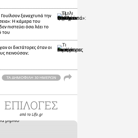
ι Γουίλσον ξαναχτυπά την
εια»: Η κάμερα του
εν πιστεύει όσα λέει το
ό του
γαν οι δικτάτορες όταν οι
ους πεινούσαν;
ΤΑ ΔΗΜΟΦΙΛΗ 30 ΗΜΕΡΩΝ
ΕΠΙΛΟΓΕΣ
από το Lifo.gr