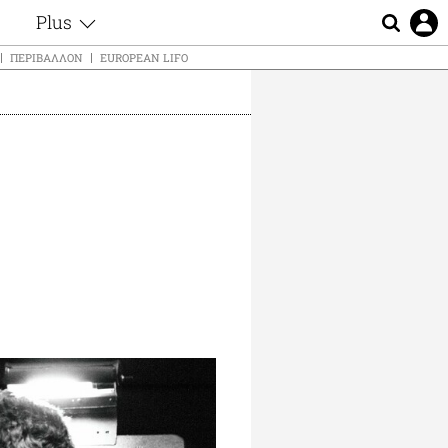
Plus
ς
Θέματα
ΠΕΡΙΒΆΛΛΟΝ
EUROPEAN LIFO
Συνεντεύξεις
ς
Videos
τα
Αφιερώματα
t
Ζώδια
Εξομολογήσεις
Blogs
μη
Οι Αθηναίοι
ς
Απώλειες
Lgbtqi+
Επιλογές