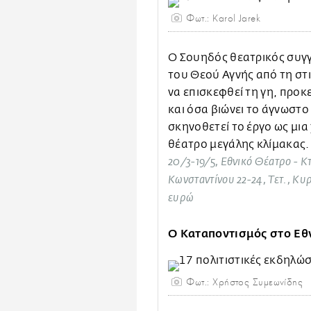
Φωτ.: Karol Jarek
Ο Σουηδός θεατρικός συγγ
του Θεού Αγνής από τη στι
να επισκεφθεί τη γη, προκ
και όσα βιώνει το άγνωστο
σκηνοθετεί το έργο ως μια
θέατρο μεγάλης κλίμακας.
20/3-19/5, Εθνικό Θέατρο - Κ
Κωνσταντίνου 22-24, Τετ., Κυρ
ευρώ
Ο Καταποντισμός στο Εθ
Φωτ.: Χρήστος Συμεωνίδης