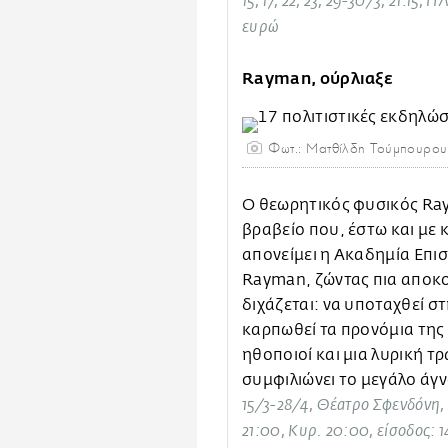
15, 17, 22, 23, 29-30/3, 21:15,
ευρώ
Rayman, ούρλιαξε
Φωτ.: Ματθίλδη Τούμπουρου
Ο θεωρητικός φυσικός Ray
βραβείο που, έστω και με
απονείμει η Ακαδημία Επισ
Rayman, ζώντας πια αποκ
διχάζεται: να υποταχθεί στ
καρπωθεί τα προνόμια της 
ηθοποιοί και μια λυρική τ
συμφιλιώνει το μεγάλο άγν
15/3-28/4, Θέατρο Σφενδόνη,
21:00, Κυρ. 20:00, είσοδος: 