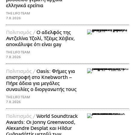
ελληνικά ερείπια
THE LIFO TEAM
7.8.2026
Πολιτισμός /
Ο αδελφός της
Αντζελίνα Τζολί, Τζέιμς Χέιβεν,
αποκάλυψε ότι είναι gay
THE LIFO TEAM
7.8.2026
Πολιτισμός /
Oasis: Φήμες για
επιστροφή στο Knebworth –
Πήρε άδεια για μεγάλες
συναυλίες ο διοργανωτής τους
THE LIFO TEAM
7.8.2026
Πολιτισμός /
World Soundtrack
Awards: Οι Jonny Greenwood,
Alexandre Desplat και Hildur
Guðnadóttir μεταξύ των