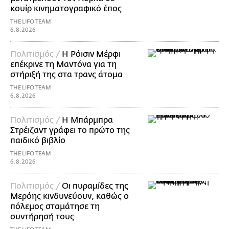
κουίρ κινηματογραφικό έπος
THE LIFO TEAM
6.8.2026
Πολιτισμός /
Η Ρόισιν Μέρφι
επέκρινε τη Μαντόνα για τη
στήριξή της στα τρανς άτομα
THE LIFO TEAM
6.8.2026
Πολιτισμός /
Η Μπάρμπρα
Στρέιζαντ γράφει το πρώτο της
παιδικό βιβλίο
THE LIFO TEAM
6.8.2026
Πολιτισμός /
Οι πυραμίδες της
Μερόης κινδυνεύουν, καθώς ο
πόλεμος σταμάτησε τη
συντήρησή τους