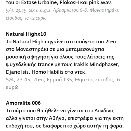
του οι Extase Urbaine, FlökosH και pink.wav.
5/4, 23:45, six d.o.g.s, Αβραμιώτου 6-8, Μοναστηράκι,
είσοδος: 10-12 ευρώ
Natural Highx10
Το Natural High πηγαίνει στο υπόγειο του 2ten
στο Μοναστηράκι σε μια μεταμεσονύχτια
μουσική αφήγηση για όλους τους λάτρεις της
ψυχεδελικής trance με τους Iraklis Mindphaser,
Djane Isis, Homo Habilis στα ντεκ.
5/4, 23:45, 2ten, Ερμού 135, Θησείο, είσοδος: 6
ευρώ
Amoralite 006
Τo πάρτι που θα ήθελε να γίνεται στο Λονδίνο,
αλλά γίνεται στην Αθήνα, επιστρέφει για την έκτη
εκδοχή του, σε διαφορετικό χώρο αυτήν τη φορά,