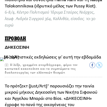
Tolokonnikova (ιδρυτικό μέλος των Pussy Riot).
6-8/4, Κέντρο Πολιτισμού Ίδρυμα Σταύρος Νιάρχος,
λεωφ. Ανδρέα Συγγρού 364, Καλλιθέα, είσοδος: 10-30
ευρώ
ΠΡΟΒΟΛΗ
ΔΗΚΕΟΣΙΝΗ
Η λέξη, γραμμένη ανορθόγραφα, φέρει την
κοινωνική κακοποίηση και τα συμπτώματα της
δυσλειτουργίας των ελληνικών θεσμών.
Το πρότζεκτ {Just/Art}* παρουσιάζει την ταινία
μικρού μήκους Δηκεοσίνη των Νικήτα Σιφονιού
και Άγγελου Μπαράι στο Βios. «ΔΗΚΕΟΣΙΝΗ»
έγραφε το πανό της οικογένειας του