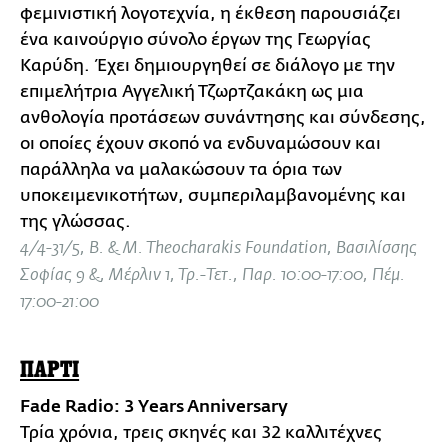
φεμινιστική λογοτεχνία, η έκθεση παρουσιάζει
ένα καινούργιο σύνολο έργων της Γεωργίας
Καρύδη. Έχει δημιουργηθεί σε διάλογο με την
επιμελήτρια Αγγελική Τζωρτζακάκη ως μια
ανθολογία προτάσεων συνάντησης και σύνδεσης,
οι οποίες έχουν σκοπό να ενδυναμώσουν και
παράλληλα να μαλακώσουν τα όρια των
υποκειμενικοτήτων, συμπεριλαμβανομένης και
της γλώσσας.
4/4-31/5, B. & M. Theocharakis Foundation, Βασιλίσσης
Σοφίας 9 &, Μέρλιν 1, Τρ.-Τετ., Παρ. 10:00-17:00, Πέμ.
17:00-21:00
ΠΑΡΤΙ
Fade Radio: 3 Υears Anniversary
Τρία χρόνια, τρεις σκηνές και 32 καλλιτέχνες