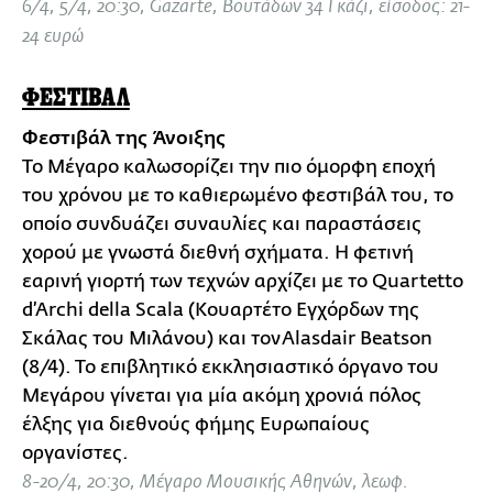
6/4, 5/4, 20:30, Gazarte, Βουτάδων 34 Γκάζι, είσοδος: 21-
24 ευρώ
ΦΕΣΤΙΒΑΛ
Φεστιβάλ της Άνοιξης
Το Μέγαρο καλωσορίζει την πιο όμορφη εποχή
του χρόνου με το καθιερωμένο φεστιβάλ του, το
οποίο συνδυάζει συναυλίες και παραστάσεις
χορού με γνωστά διεθνή σχήματα. Η φετινή
εαρινή γιορτή των τεχνών αρχίζει με το Quartetto
d’Archi della Scala (Κουαρτέτο Εγχόρδων της
Σκάλας του Μιλάνου) και τον Alasdair Beatson
(8/4). To επιβλητικό εκκλησιαστικό όργανο του
Μεγάρου γίνεται για μία ακόμη χρονιά πόλος
έλξης για διεθνούς φήμης Ευρωπαίους
οργανίστες.
8-20/4, 20:30, Μέγαρο Μουσικής Αθηνών, λεωφ.