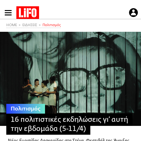
Παράκαμψη
προς
το
HOME
ΕΙΔΗΣΕΙΣ
Πολιτισμός
κυρίως
περιεχόμενο
Πολιτισμός
16 πολιτιστικές εκδηλώσεις γι’ αυτή
την εβδομάδα (5-11/4)