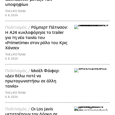
υποψηφίων
THE LIFO TEAM
6.8.2026
Πολιτισμός /
Ρόμπερτ Πάτινσον:
Η Α24 κυκλοφόρησε το trailer
για τη νέα ταινία του
«Primetime» στον ρόλο του Κρις
Χάνσεν
THE LIFO TEAM
6.8.2026
Πολιτισμός /
Μισέλ Φάιφερ:
«Δεν θέλω ποτέ να
πρωταγωνιστήσω σε άλλη
ταινία»
THE LIFO TEAM
6.8.2026
Πολιτισμός /
Οι Los Javis
μετατρέπουν τον Λόρκα σε