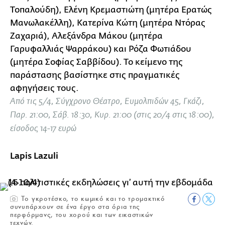
Τοπαλούδη), Ελένη Κρεμαστιώτη (μητέρα Ερατώς
Μανωλακέλλη), Κατερίνα Κώτη (μητέρα Ντόρας
Ζαχαριά), Αλεξάνδρα Μάκου (μητέρα
Γαρυφαλλιάς Ψαρράκου) και Ρόζα Φωτιάδου
(μητέρα Σοφίας Σαββίδου). Το κείμενο της
παράστασης βασίστηκε στις πραγματικές
αφηγήσεις τους.
Από τις 5/4, Σύγχρονο Θέατρο, Ευμολπιδών 45, Γκάζι,
Παρ. 21:00, Σάβ. 18:30, Κυρ. 21:00 (στις 20/4 στις 18:00),
είσοδος 14-17 ευρώ
Lapis Lazuli
Το γκροτέσκο, το κωμικό και το τρομακτικό
συνυπάρχουν σε ένα έργο στα όρια της
περφόρμανς, του χορού και των εικαστικών
τεχνών.