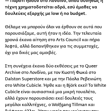
— Παρότι ήσουν στο Λονδίνο, όπου συνήθως η
τέχνη χρηματοδοτείται αδρά, εσύ έμαθες να
δουλεύεις εξαρχής με low
ή no
budget
.
Θέλαμε να μπορούν όλοι να έρθουν σε αυτά που
παρουσιάζαμε, αυτή ήταν η ιδέα. Την τελευταία
χρονιά έκανα αίτηση στο Arts Council και πήρα
λεφτά, αλλά δαπανήθηκαν για τις συμμετοχές,
όχι για δικές μας αμοιβές.
Στη συνέχεια έκανα δύο εκθέσεις με το Queer
Archive στο Λονδίνο, με τον Κωστή Φωκά στο
Dalston Superstore και με την Πάολα Ρεβενιώτη
στο White Cubicle. Ήρθε και η Björk εκεί! Το White
Cubicle είναι ουσιαστικά μια μικρή τουαλέτα,
αλλά έχουν παρουσιάσει εκεί δουλειές τους
μεγάλοι καλλιτέχνες, ο Wolfgang Tillman και