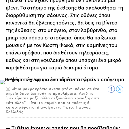
ή άλλες που έχουν προβληθεί σε παλιότερά μας
ιβέντ. Το στήσιμο της έκθεσης θα ακολουθήσει τη
διαρρύθμιση της σάουνας. Στις οθόνες όπου
κανονικά θα έβλεπες τσόντες, θα δεις τα βίντεο
της έκθεσης: στο υπόγειο, στον λαβύρινθο, στο
μπαρ του κήπου στο ισόγειο, όπου θα παίξω και
μουσική με τον Κωστή Φωκά, στις καμπίνες του
επάνω ορόφου, που διαθέτουν τηλεοράσεις,
καθώς και στη «φυλακή» όπου υπάρχει ένα μικρό
«αμφιθέατρο» για καμιά δεκαριά άτομα.
«Μια μακροχρόνια σχέση φτάνει πάντα σε ένα
σημείο όπου ξεκινούν τα προβλήματα. Αυτό το
"μεν είμαστε μαζί, αλλά σεξουαλικά χρειαζόμαστε
κάτι άλλο". Είναι το σημείο που οι σχέσεις ή
καταστρέφονται ή ανοίγουν». Φωτο: Γιώργος
Κολλιδάς
— Τι θέμα έχουν οι ταινίες που θα προβληθούν;