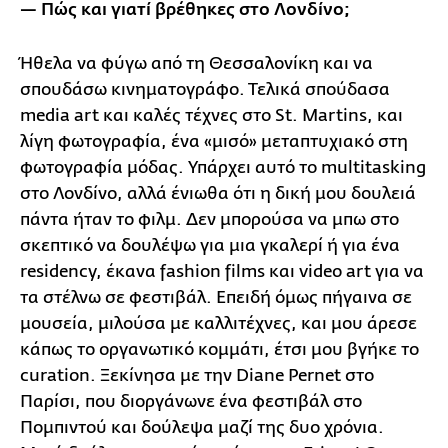
— Πώς και γιατί βρέθηκες στο Λονδίνο;
Ήθελα να φύγω από τη Θεσσαλονίκη και να
σπουδάσω κινηματογράφο. Τελικά σπούδασα
media art και καλές τέχνες στο St. Martins, και
λίγη φωτογραφία, ένα «μισό» μεταπτυχιακό στη
φωτογραφία μόδας. Υπάρχει αυτό το multitasking
στο Λονδίνο, αλλά ένιωθα ότι η δική μου δουλειά
πάντα ήταν το φιλμ. Δεν μπορούσα να μπω στο
σκεπτικό να δουλέψω για μια γκαλερί ή για ένα
residency, έκανα fashion films και video art για να
τα στέλνω σε φεστιβάλ. Επειδή όμως πήγαινα σε
μουσεία, μιλούσα με καλλιτέχνες, και μου άρεσε
κάπως το οργανωτικό κομμάτι, έτσι μου βγήκε το
curation. Ξεκίνησα με την Diane Pernet στο
Παρίσι, που διοργάνωνε ένα φεστιβάλ στο
Πομπιντού και δούλεψα μαζί της δυο χρόνια.