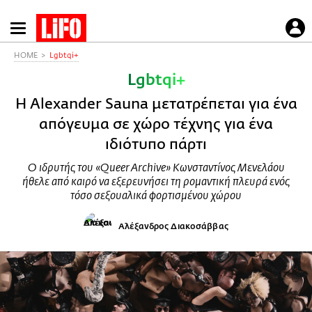
Παράκαμψη
προς
το
HOME
Lgbtqi+
κυρίως
Lgbtqi+
περιεχόμενο
Η Alexander Sauna μετατρέπεται για ένα
απόγευμα σε χώρο τέχνης για ένα
ιδιότυπο πάρτι
Ο ιδρυτής του «Queer Archive» Κωνσταντίνος Μενελάου
ήθελε από καιρό να εξερευνήσει τη ρομαντική πλευρά ενός
τόσο σεξουαλικά φορτισμένου χώρου
Αλέξανδρος Διακοσάββας