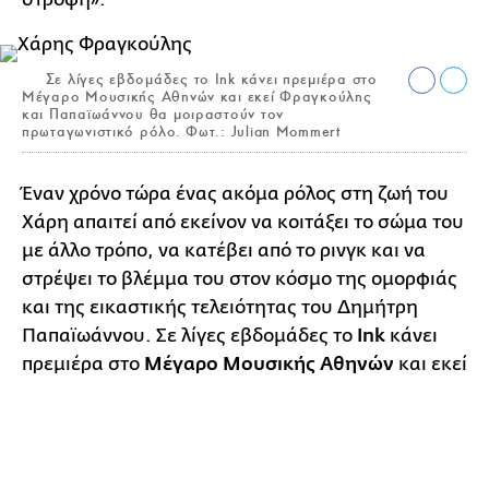
Σε λίγες εβδομάδες το Ink κάνει πρεμιέρα στο
Μέγαρο Μουσικής Αθηνών και εκεί Φραγκούλης
και Παπαϊωάννου θα μοιραστούν τον
πρωταγωνιστικό ρόλο. Φωτ.: Julian Mommert
Έναν χρόνο τώρα ένας ακόμα ρόλος στη ζωή του
Χάρη απαιτεί από εκείνον να κοιτάξει το σώμα του
με άλλο τρόπο, να κατέβει από το ρινγκ και να
στρέψει το βλέμμα του στον κόσμο της ομορφιάς
και της εικαστικής τελειότητας του Δημήτρη
Παπαϊωάννου. Σε λίγες εβδομάδες το
Ink
κάνει
πρεμιέρα στο
Μέγαρο Μουσικής Αθηνών
και εκεί
Φραγκούλης και Παπαϊωάννου
θα μοιραστούν
0
τον πρωταγωνιστικό ρόλο.
«Είναι η πρώτη φορά που μοιράζομαι με κάποιον