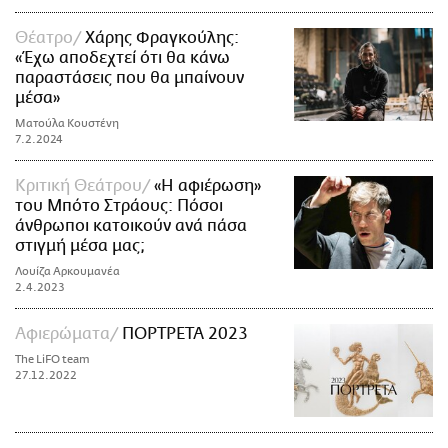
Θέατρο
Χάρης Φραγκούλης:
«Έχω αποδεχτεί ότι θα κάνω
παραστάσεις που θα μπαίνουν
μέσα»
Ματούλα Κουστένη
7.2.2024
Κριτική Θεάτρου
«Η αφιέρωση»
του Μπότο Στράους: Πόσοι
άνθρωποι κατοικούν ανά πάσα
στιγμή μέσα μας;
Λουίζα Αρκουμανέα
2.4.2023
Αφιερώματα
ΠΟΡΤΡΕΤΑ 2023
The LiFO team
27.12.2022