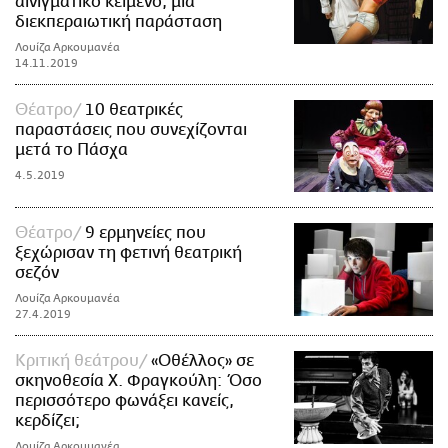
αινιγματικό κείμενο, μια
διεκπεραιωτική παράσταση
Λουίζα Αρκουμανέα
14.11.2019
Θέατρο
10 θεατρικές
παραστάσεις που συνεχίζονται
μετά το Πάσχα
4.5.2019
Θέατρο
9 ερμηνείες που
ξεχώρισαν τη φετινή θεατρική
σεζόν
Λουίζα Αρκουμανέα
27.4.2019
Κριτική θεάτρου
«Oθέλλος» σε
σκηνοθεσία Χ. Φραγκούλη: Όσο
περισσότερο φωνάξει κανείς,
κερδίζει;
Λουίζα Αρκουμανέα