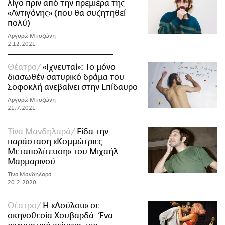
λίγο πριν από την πρεμιέρα της
«Αντιγόνης» (που θα συζητηθεί
πολύ)
Αργυρώ Μποζώνη
2.12.2021
Θέατρο
«Ιχνευταί»: Το μόνο
διασωθέν σατυρικό δράμα του
Σοφοκλή ανεβαίνει στην Επίδαυρο
Αργυρώ Μποζώνη
21.7.2021
Tίνα Μανδηλαρά
Είδα την
παράσταση «Κομμώτριες -
Μεταπολίτευση» του Μιχαήλ
Μαρμαρινού
Τίνα Μανδηλαρά
20.2.2020
Θέατρο
Η «Λούλου» σε
σκηνοθεσία Χουβαρδά: Ένα