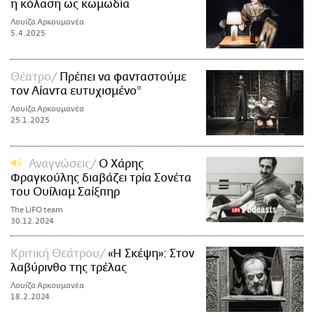
η κόλαση ως κωμωδία
Λουίζα Αρκουμανέα
5.4.2025
Θέατρο
Πρέπει να φανταστούμε
τον Αίαντα ευτυχισμένο*
Λουίζα Αρκουμανέα
25.1.2025
Αναγνώσεις
Ο Χάρης
Φραγκούλης διαβάζει τρία Σονέτα
του Ουίλιαμ Σαίξπηρ
The LiFO team
30.12.2024
Κριτική Θεάτρου
«Η Σκέψη»: Στον
λαβύρινθο της τρέλας
Λουίζα Αρκουμανέα
18.2.2024