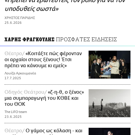
«Πρέπει να ερωτευτείς τον ρόλο για να τον
ΑΜΠΑ
υποδυθείς σωστά»
PRINT
ΧΡΗΣΤΟΣ ΠΑΡΙΔΗΣ
25.6.2026
ΠΡΟΣΦΑΤΕΣ ΕΙΔΗΣΕΙΣ
ΧΑΡΗΣ ΦΡΑΓΚΟΥΛΗΣ
Θέατρο
«Κοιτάξτε πώς φέρονταν
οι αρχαίοι στους ξένους! Έτσι
πρέπει να κάνουμε κι εμείς»
Λουίζα Αρκουμανέα
17.7.2025
Οδηγός Θεάτρου
«ζ-η-θ, ο ξένος»
μια συμπαραγωγή του ΚΘΒΕ και
του ΘΟΚ
The LiFO team
23.6.2025
Θέατρο
Ο γάμος ως κόλαση - και