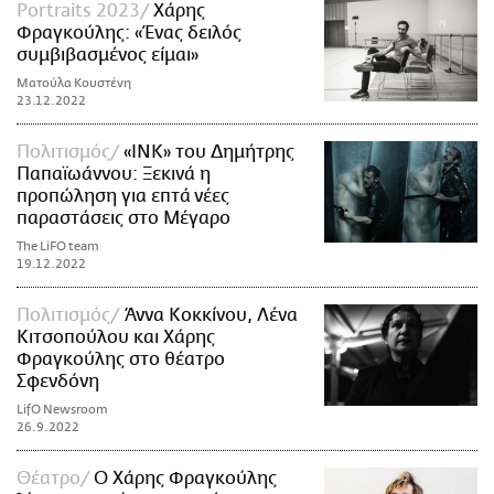
Portraits 2023
Χάρης
Φραγκούλης: «Ένας δειλός
συμβιβασμένος είμαι»
Ματούλα Κουστένη
23.12.2022
Πολιτισμός
«ΙNK» του Δημήτρης
Παπαϊωάννου: Ξεκινά η
προπώληση για επτά νέες
παραστάσεις στο Μέγαρο
The LiFO team
19.12.2022
Πολιτισμός
Άννα Κοκκίνου, Λένα
Κιτσοπούλου και Χάρης
Φραγκούλης στο θέατρο
Σφενδόνη
LifO Newsroom
26.9.2022
Θέατρο
Ο Χάρης Φραγκούλης