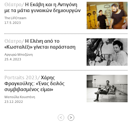
Θέατρο
Η Εκάβη και η Αντιγόνη
με τα μάτια γυναικών δημιουργών
The LiFO team
17.5.2023
Θέατρο
Η Ελένη από το
«Κωσταλέξι» γίνεται παράσταση
Αργυρώ Μποζώνη
25.4.2023
Portraits 2023
Χάρης
Φραγκούλης: «Ένας δειλός
συμβιβασμένος είμαι»
Ματούλα Κουστένη
23.12.2022
<
>