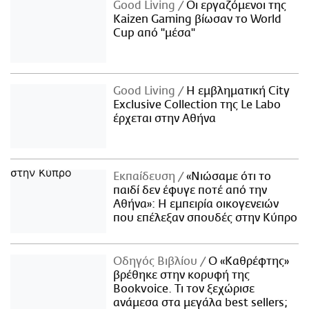
Good Living
Οι εργαζόμενοι της
Kaizen Gaming βίωσαν το World
Cup από "μέσα"
Good Living
Η εμβληματική City
Exclusive Collection της Le Labo
έρχεται στην Αθήνα
Εκπαίδευση
«Νιώσαμε ότι το
παιδί δεν έφυγε ποτέ από την
Αθήνα»: Η εμπειρία οικογενειών
που επέλεξαν σπουδές στην Κύπρο
Οδηγός Βιβλίου
Ο «Καθρέφτης»
βρέθηκε στην κορυφή της
Bookvoice. Τι τον ξεχώρισε
ανάμεσα στα μεγάλα best sellers;