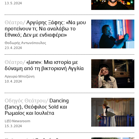
13.5.2024
Θέατρο
Αργύρης Ξάφης: «Να μου
προτείνουν τι; Να αναλάβω το
Εθνικό; Δεν με ενδιαφέρει»
Θοδωρής Αντωνόπουλος
23.4.2024
Θέατρο
«Jane»: Μια ιστορία με
δύναμη από τη βικτοριανή Αγγλία
Αργυρώ Μποζώνη
10.4.2024
Οδηγός Θεάτρου
Dancing
(fancy), Θεόφιλος Sold και
Ρωμαίος και Ιουλιέτα
LifO Newsroom
15.3.2024