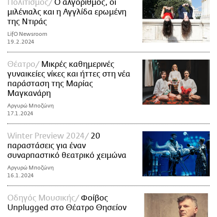
Πολιτισμός
Ο αλγόριθμος, οι
μιλένιαλς και η Αγγλίδα ερωμένη
της Ντιράς
LifO Newsroom
19.2.2024
Θέατρο
Μικρές καθημερινές
γυναικείες νίκες και ήττες στη νέα
παράσταση της Μαρίας
Μαγκανάρη
Αργυρώ Μποζώνη
17.1.2024
Winter Preview 2024
20
παραστάσεις για έναν
συναρπαστικό θεατρικό χειμώνα
Αργυρώ Μποζώνη
16.1.2024
Οδηγός Μουσικής
Φοίβος
Unplugged στο Θέατρο Θησείον