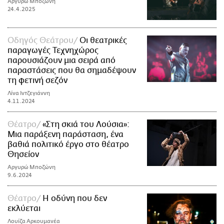
Αργυρώ Μποζώνη
24.4.2025
Οδηγός Θεάτρου
Οι θεατρικές
παραγωγές Τεχνηχώρος
παρουσιάζουν μια σειρά από
παραστάσεις που θα σημαδέψουν
τη φετινή σεζόν
Λίνα Ιντζεγιάννη
4.11.2024
Θέατρο
«Στη σκιά του Λούσια»:
Μια παράξενη παράσταση, ένα
βαθιά πολιτικό έργο στο θέατρο
Θησείον
Αργυρώ Μποζώνη
9.6.2024
Θέατρο
Η οδύνη που δεν
εκλύεται
Λουίζα Αρκουμανέα