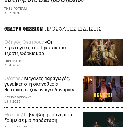
Σαίξπηρ στο Θέατρο Θησείον
ΑΜΠΑ
THE LIFO TEAM
PRINT
31.7.2026
ΠΡΟΣΦΑΤΕΣ ΕΙΔΗΣΕΙΣ
ΘΕΑΤΡΟ ΘΗΣΕΙΟΝ
Οδηγός Θεάτρου
«Οι
Στρατηγικές του Έρωτα» του
Τζορτζ Φάρκιουαρ
The LiFO team
21.4.2026
Θέατρο
Μεγάλες παραγωγές,
γυναίκες στη σκηνοθεσία - Η
θεατρική σεζόν ανοίγει δυναμικά
Αργυρώ Μποζώνη
13.9.2025
Θέατρο
Η βάρβαρη εποχή που
ζούμε σε μια παράσταση