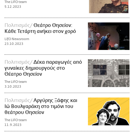
The LiFO team
5.12.2023
Πολιτισμός
Θεάτρο Θησείον:
Κάθε Τετάρτη ανήκει στον χορό
LifO Newsroom
23.10.2023
Πολιτισμός
Δέκα παραγωγές από
γυναίκες δημιουργούς στο
Θέατρο Θησείον
The LiFO team
3.10.2023
Πολιτισμός
Αργύρης Ξάφης και
Ιώ Βουλγαράκη στο τιμόνι του
θεάτρου Θησείον
The LiFO team
11.9.2023