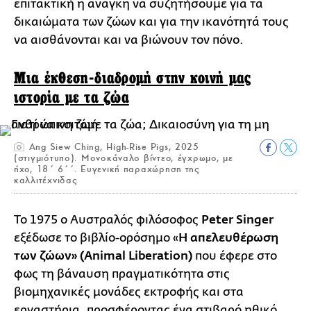
επιτακτική η ανάγκη να συζητήσουμε για τα
δικαιώματα των ζώων και για την ικανότητά τους
να αισθάνονται και να βιώνουν τον πόνο.
Μια έκθεση-διαδρομή στην κοινή μας
ιστορία με τα ζώα
Ang Siew Ching, High-Rise Pigs, 2025
(στιγμιότυπο). Μονοκάναλο βίντεο, έγχρωμο, με
ήχο, 18΄ 6΄΄. Ευγενική παραχώρηση της
καλλιτέχνιδας
Το 1975 ο Αυστραλός φιλόσοφος
Peter Singer
εξέδωσε το βιβλίο-ορόσημο «
Η απελευθέρωση
των ζώων» (Animal Liberation)
που έφερε στο
φως τη βάναυση πραγματικότητα στις
βιομηχανικές μονάδες εκτροφής και στα
εργαστήρια, προσφέροντας ένα στιβαρό ηθικό