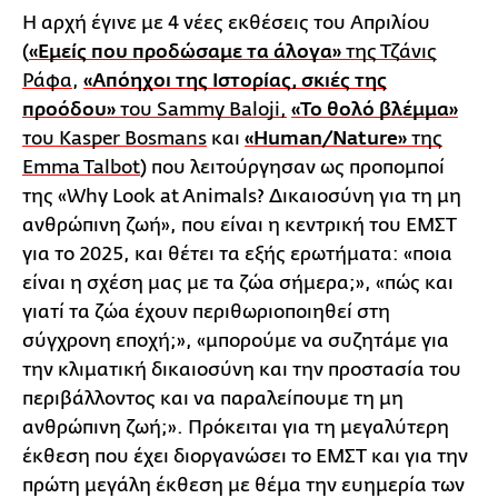
Η αρχή έγινε με 4 νέες εκθέσεις του Απριλίου
(
«Εμείς που προδώσαμε τα άλογα»
της Τζάνις
Ράφα
,
«Απόηχοι της Ιστορίας, σκιές της
προόδου»
του Sammy Baloji,
«Το θολό βλέμμα»
του Kasper Bosmans
και
«Human/Nature»
της
Emma Talbot
) που λειτούργησαν ως προπομποί
της «Why Look at Animals? Δικαιοσύνη για τη μη
ανθρώπινη ζωή», που είναι η κεντρική του ΕΜΣΤ
για το 2025, και θέτει τα εξής ερωτήματα: «ποια
είναι η σχέση μας με τα ζώα σήμερα;», «πώς και
γιατί τα ζώα έχουν περιθωριοποιηθεί στη
σύγχρονη εποχή;», «μπορούμε να συζητάμε για
την κλιματική δικαιοσύνη και την προστασία του
περιβάλλοντος και να παραλείπουμε τη μη
ανθρώπινη ζωή;». Πρόκειται για τη μεγαλύτερη
έκθεση που έχει διοργανώσει το ΕΜΣΤ και για την
πρώτη μεγάλη έκθεση με θέμα την ευημερία των