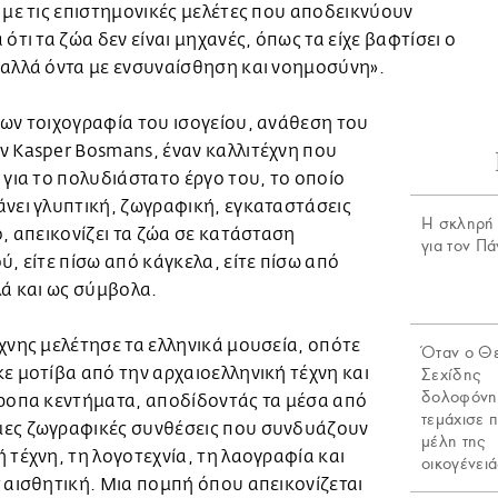
 με τις επιστημονικές μελέτες που αποδεικνύουν
 ότι τα ζώα δεν είναι μηχανές, όπως τα είχε βαφτίσει ο
αλλά όντα με ενσυναίσθηση και νοημοσύνη».
ων τοιχογραφία του ισογείου, ανάθεση του
 Kasper Bosmans, έναν καλλιτέχνη που
 για το πολυδιάστατο έργο του, το οποίο
νει γλυπτική, ζωγραφική, εγκαταστάσεις
H σκληρή 
ο, απεικονίζει τα ζώα σε κατάσταση
για τον Π
ύ, είτε πίσω από κάγκελα, είτε πίσω από
λά και ως σύμβολα.
χνης μελέτησε τα ελληνικά μουσεία, οπότε
Όταν ο Θ
ε μοτίβα από την αρχαιοελληνική τέχνη και
Σεχίδης
δολοφόνη
τροπα κεντήματα, αποδίδοντάς τα μέσα από
τεμάχισε π
ες ζωγραφικές συνθέσεις που συνδυάζουν
μέλη της
 τέχνη, τη λογοτεχνία, τη λαογραφία και
οικογένειά
 αισθητική. Μια πομπή όπου απεικονίζεται