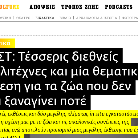
ULTURE
ΑΠΟΨΕΙΣ
ΤΡΟΠΟΣ ΖΩΗΣ
PODCASTS
θόνες
Ιδέες
Μόδα & Στυλ
Σκληρές Αλήθειε
ΥΣΙΚΉ
ΘΈΑΤΡΟ
ΕΙΚΑΣΤΙΚΆ
ΒΙΒΛΊΟ
ΑΡΧΑΙΟΛΟΓΊΑ & ΙΣΤΟΡΊΑ
ΦΩΤΟΓΡΑ
OnDemand
ουσική
Στήλες
Γεύση
Σκληρές Αλήθειε
έατρο
Οπτική Γωνία
Υγεία & Σώμα
Αληθινά Εγκλήμα
καστικά
Guests
Ταξίδια
τικά
Άλλο ένα podcas
βλίο
Επιστολές
Συνταγές
3.0
Τ: Τέσσερις διεθνείς
χαιολογία &
Living
Ψυχή & Σώμα
τορία
Urban
Άκου την επιστή
λιτέχνες και μία θεματι
sign
Αγορά
Ιστορία μιας πόλη
ωτογραφία
εση για τα ζώα που δεν
Pulp Fiction
Radio Lifo
ι ξαναγίνει ποτέ
The Review
LiFO Politics
ές εκθέσεις και δύο μεγάλης κλίμακας in situ εγκαταστάσει
Το κρασί με απλά
λόγια
η σχέση μας με τα ζώα και τις οικολογικές συνέπειες της
Ζούμε, ρε!
ατίας ενώ αποτελούν προπομπό μιας μεγάλης έκθεσης που έ