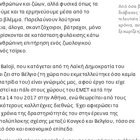
ανθρώπων και ζώων, αλλά φυσικά όπως τα
Από όσα β
ύμε και τα ερμηνεύουμε μέσα από το
διάβασες 
τελευταία
ο βλέμμα. Παρελαύνουν λούτρινα
χρόνια, αυ
α, άλογα, σκαντζόχοιροι, βάτραχοι, μόνο
ξεχωρίζει
βρίσκονται σε κατάσταση φυλάκισης κάτω
ανθρώπινη επιτήρηση ενός ζωολογικού
νός τσίρκο.
aloji, που κατάγεται από τη Λαϊκή Δημοκρατία του
ι ζει στο Βέλγιο (τη χώρα που εκμεταλλεύτηκε όσο καμία
πατρίδα του) είναι γνώριμός μας, αφού έργο του είχε
τεί και πάλι στους χώρους του ΕΜΣΤ κατά την
a 14 του 2017 στην Αθήνα, ενώ θεωρείται από τους
κότερους καλλιτέχνες διεθνώς. Έχει αφιερώσει τα
 χρόνια της δραστηριότητάς του στην έρευνα της
 πολύπλοκης σχέσης μεταξύ Κονγκό και Βελγίου, τόσο σε
κό όσο και οικονομικό επίπεδο.