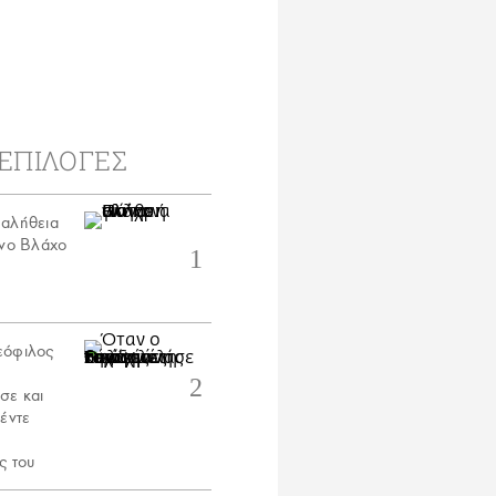
ΕΠΙΛΟΓΕΣ
αλήθεια
άνο Βλάχο
εόφιλος
σε και
έντε
ς του