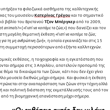
υπήρξαν τα φιλοζωικά αισθήματα της καλλιτεχνικής
Κατερίνας Γρέγου
ριας του μουσείου
και το σημαντικό
Τζον Μπέργκερ
κό βιβλίο του Βρετανού
από το 2009,
(
) που δανείζει και τον
at animals?»
«Γιατί να κοιτάμε τα ζώα;»
 στη μεγάλη θεματική έκθεση
«Γιατί να κοιτάμε τα ζώα;
, η οποία εγκαινιάζεται στις 15
 για τη μη ανθρώπινη ζωή»
 τη συμμετοχή περισσότερων από εξήντα καλλιτεχνών.
ομικές εκθέσεις, η τοιχογραφία και η εγκατάσταση που
ονται σήμερα στις 3 Απριλίου, αποτελούν προπομπό της
ε θέμα τα δικαιώματα των ζώων, κάτι που δεν έχει γίνει
λλο μουσείο διεθνώς μέχρι σήμερα. Και φυσικά η έκθεση
ντρώνεται στην αναπαράσταση των ζώων στην τέχνη αλλά
ή και πολιτική διάσταση της εκμετάλλευσής τους από τον
 από τη βιομηχανική επανάσταση μέχρι σήμερα.