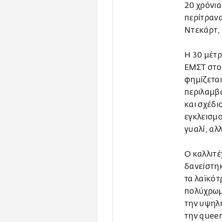
20 χρόνια
περίτρανα
Ντεκάρτ, 
Η 30 μέτρ
ΕΜΣΤ στον
φημίζεται
περιλαμβά
και σχέδι
εγκλεισμο
γυαλί, αλ
Ο καλλιτέ
δανείστηκ
τα λαϊκό
πολύχρωμ
την υψηλή
την queer