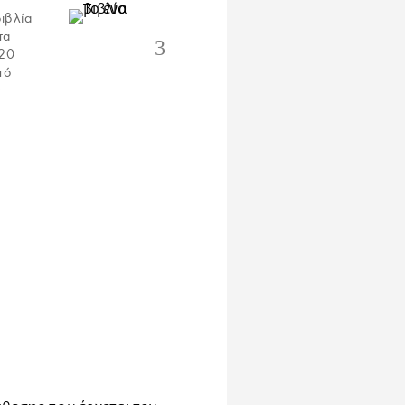
ιβλία
τα
 20
τό
ς