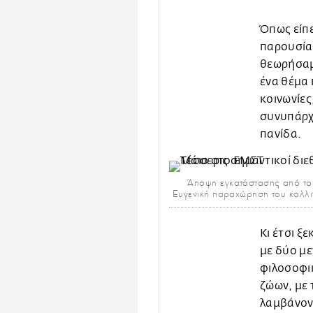
Όπως είπ
παρουσίασ
θεωρήσαμε
ένα θέμα 
κοινωνίες
συνυπάρχο
πανίδα.
Άποψη εγκατάστασης από το
Ευγενική παραχώρηση του καλλιτ
Κι έτσι ξ
με δύο με
φιλοσοφικ
ζώων, με 
λαμβάνοντ