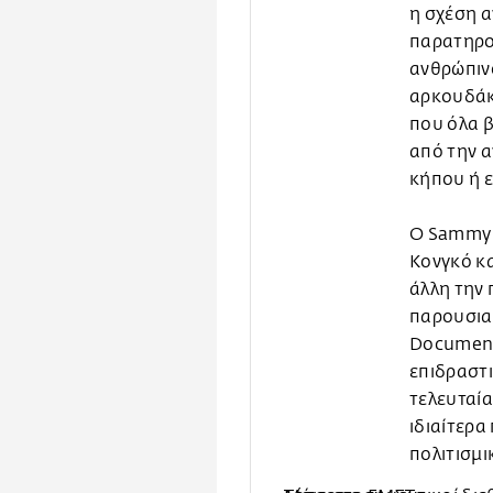
η σχέση 
παρατηρο
ανθρώπιν
αρκουδάκι
που όλα 
από την 
κήπου ή ε
Ο Sammy Β
Κονγκό κα
άλλη την 
παρουσιασ
Document
επιδραστι
τελευταία
ιδιαίτερα
πολιτισμι