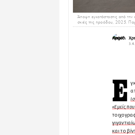
Άποψη εγκατάστασης από την α
σκιές της προόδου, 2025. Παρ
Χρ
3.4
Ε
γ
α
Ισ
«Εμείς πο
τοιχογρα
γιγαντια
και το βί