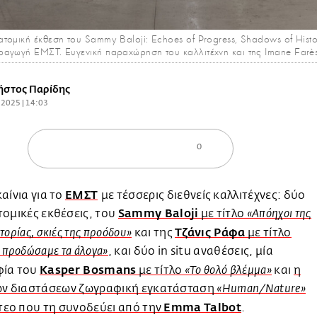
τομική έκθεση του Sammy Baloji: Echoes of Progress, Shadows of Histo
αγωγή ΕΜΣΤ. Ευγενική παραχώρηση του καλλιτέχνη και της Imane Farès,
ήστος Παρίδης
.2025 | 14:03
0
ΕΜΣΤ
καίνια για το
με τέσσερις διεθνείς καλλιτέχνες: δύο
Sammy Βaloji
τομικές εκθέσεις, του
με τίτλο
«Απόηχοι της
Τζάνις Ράφα
και της
με τίτλο
τορίας, σκιές της προόδου»
, και δύο in situ αναθέσεις, μία
υ προδώσαμε τα άλογα»
Kasper Bosmans
φία του
με τίτλο
και
η
«Το θολό βλέμμα»
ίων διαστάσεων ζωγραφική εγκατάσταση
«Human/Nature»
Emma Talbot
ντεο που τη συνοδεύει από την
.