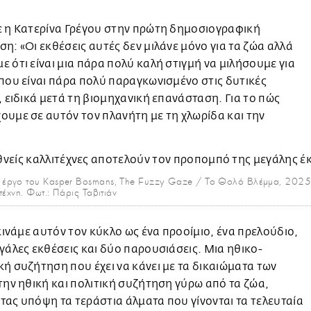
ε η Κατερίνα Γρέγου στην πρώτη δημοσιογραφική
η: «Οι εκθέσεις αυτές δεν μιλάνε μόνο για τα ζώα αλλά
 ότι είναι μια πάρα πολύ καλή στιγμή να μιλήσουμε για
που είναι πάρα πολύ παραγκωνισμένο στις δυτικές
, ειδικά μετά τη βιομηχανική επανάσταση. Για το πώς
υμε σε αυτόν τον πλανήτη με τη χλωρίδα και την
 έργο του Kasper Bosmans, The Fuzzy Gaze / Το Θολό Βλέμμα, 202
έχνη. Φωτ.: Πάρις Ταβιτιάν
εκινάμε αυτόν τον κύκλο ως ένα προοίμιο, ένα πρελούδιο,
γάλες εκθέσεις και δύο παρουσιάσεις. Μια ηθικο-
ή συζήτηση που έχει να κάνει με τα δικαιώματα των
την ηθική και πολιτική συζήτηση γύρω από τα ζώα,
ας υπόψη τα τεράστια άλματα που γίνονται τα τελευταία