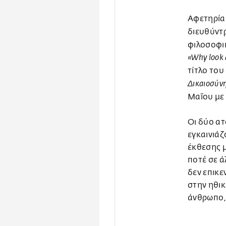
Αφετηρία 
διευθύντ
φιλοσοφι
«Why look 
τίτλο του
Δικαιοσύνη
Μαΐου με
Οι δύο ατ
εγκαινιάζ
έκθεσης μ
ποτέ σε ά
δεν επικε
στην ηθικ
άνθρωπο,