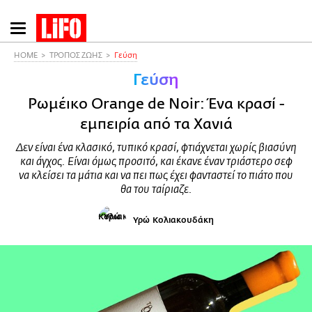
Παράκαμψη
προς
το
HOME
ΤΡΟΠΟΣ ΖΩΗΣ
Γεύση
κυρίως
Γεύση
περιεχόμενο
Ρωμέικο Orange de Noir: Ένα κρασί -
εμπειρία από τα Χανιά
Δεν είναι ένα κλασικό, τυπικό κρασί, φτιάχνεται χωρίς βιασύνη
και άγχος. Είναι όμως προσιτό, και έκανε έναν τριάστερο σεφ
να κλείσει τα μάτια και να πει πως έχει φανταστεί το πιάτο που
θα του ταίριαζε.
Υρώ Κολιακουδάκη