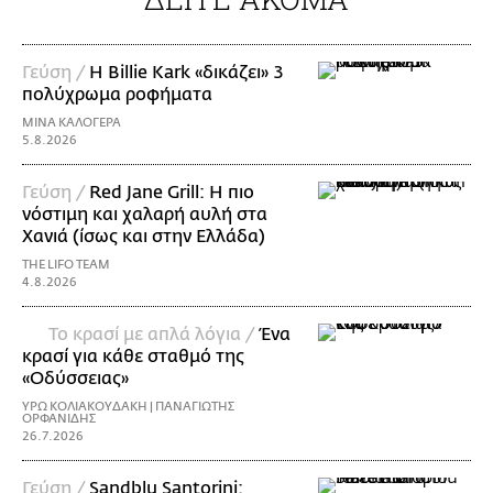
Γεύση /
H Billie Kark «δικάζει» 3
πολύχρωμα ροφήματα
ΜΙΝΑ ΚΑΛΟΓΕΡΑ
5.8.2026
Γεύση /
Red Jane Grill: Η πιο
νόστιμη και χαλαρή αυλή στα
Χανιά (ίσως και στην Ελλάδα)
THE LIFO TEAM
4.8.2026
Το κρασί με απλά λόγια /
Ένα
κρασί για κάθε σταθμό της
«Οδύσσειας»
ΥΡΩ ΚΟΛΙΑΚΟΥΔΑΚΗ | ΠΑΝΑΓΙΩΤΗΣ
ΟΡΦΑΝΙΔΗΣ
26.7.2026
Γεύση /
Sandblu Santorini: