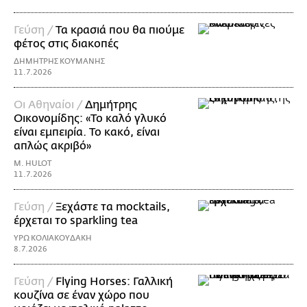
Γεύση /
Τα κρασιά που θα πιούμε
φέτος στις διακοπές
ΔΗΜΗΤΡΗΣ ΚΟΥΜΑΝΗΣ
11.7.2026
Οι Αθηναίοι /
Δημήτρης
Οικονομίδης: «Το καλό γλυκό
είναι εμπειρία. Το κακό, είναι
απλώς ακριβό»
M. HULOT
11.7.2026
Γεύση /
Ξεχάστε τα mocktails,
έρχεται το sparkling tea
ΥΡΩ ΚΟΛΙΑΚΟΥΔΑΚΗ
8.7.2026
Γεύση /
Flying Horses: Γαλλική
κουζίνα σε έναν χώρο που