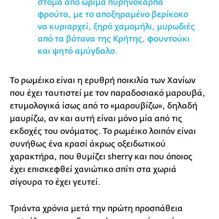
στόμα από ώριμα πυρηνόκαρπα
φρούτα, με το αποξηραμένο βερίκοκο
να κυριαρχεί, ξηρό χαμομήλι, μυρωδιές
από τα βότανα της Κρήτης, φουντούκι
και ψητό αμύγδαλο.
Το ρωμέικο είναι η ερυθρή ποικιλία των Χανίων
που έχει ταυτιστεί με τον παραδοσιακό μαρουβά,
ετυμολογικά ίσως από το «μαρουβίζω», δηλαδή
μαυρίζω, αν και αυτή είναι μόνο μία από τις
εκδοχές του ονόματος. Το ρωμέικο λοιπόν είναι
συνήθως ένα κρασί άκρως οξειδωτικού
χαρακτήρα, που θυμίζει sherry και που όποιος
έχει επισκεφθεί χανιώτικο σπίτι στα χωριά
σίγουρα το έχει γευτεί.
Τριάντα χρόνια μετά την πρώτη προσπάθεια