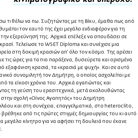
κινηματογραφικό και υπέροχο.
ω τι θέλω να πω. Συζητώντας με τη Βίκυ, έμαθα πως από
θυμάται τον εαυτό της έχει μεγάλο ενδιαφέρον για τη
 την εξερεύνησή της. Αρχικά επέλεξε να σπουδάσει σε
κρασί. Τελείωσε το WSET Diploma και συνέχισε μια
ρεία στη δοκιμή κρασιών απ' όλο τον κόσμο. Της αρέσει
 με τις ώρες για τα πιο παράξενα, δυσεύρετα και ορισμένα
ό εξαφάνιση κρασιά, τα «κρασιά με ψυχή». Και σε αυτό
δανικό συνομιλητή τον Δημήτρη, ο οποίος ασχολείται με
από τα είκοσι χρόνια του. Αρχικά αγαπώντας και
τας τη γεύση του ερασιτεχνικά, μετά ακολουθώντας
α στην σχολή «Οίνος Αγαπητός» του Δημήτρη
λάου και στη συνέχεια, επαγγελματικά, στο heteroclito,
 βρέθηκε από τις πρώτες στιγμές δημιουργίας του κι αυτό
α μεγάλο κίνητρο για να αφήσει τη δουλειά που έκανε
ε.