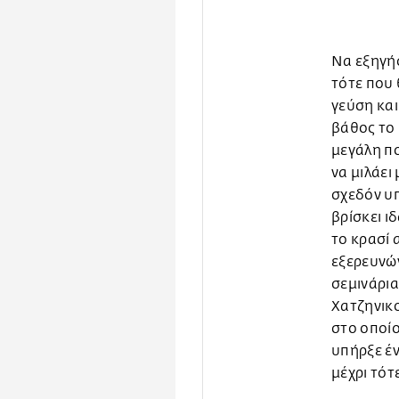
Να εξηγήσ
τότε που 
γεύση και
βάθος το 
μεγάλη πο
να μιλάει
σχεδόν υπ
βρίσκει ι
το κρασί 
εξερευνών
σεμινάρι
Χατζηνικο
στο οποίο
υπήρξε έν
μέχρι τότ