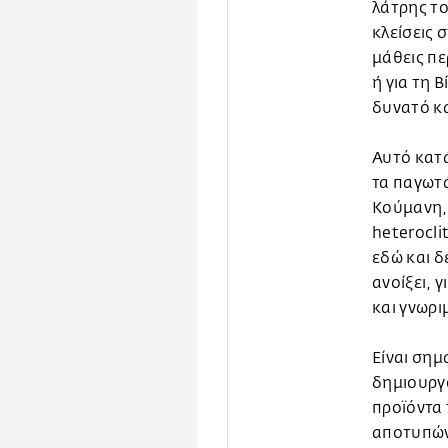
λάτρης το
κλείσεις 
μάθεις πε
ή για τη 
δυνατό κα
Αυτό κατά
τα παγωτά
Κούμανη,
heterocli
εδώ και δ
ανοίξει, 
και γνωρι
Είναι σημ
δημιουργο
προϊόντα 
αποτυπώνε