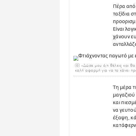
Πέρα από 
ταξίδια σ
προορισμο
Είναι λογ
χάνουν ευ
ανταλλάζο
«Δώσε μου ό,τι θέλεις και θα
καλή αφορμή για να το κάνει π
Τη μέρα τ
μαγαζιού 
και πιεσμ
να γευτού
έξαψη, κά
κατάφερνα