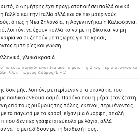
αυτό, ο Δημήτρης έχει πραγματοποιήσει πολλά οινικά
τη Γαλλία και την Ιταλία αλλά και σε πιο μακρινούς
ύς, όπως η Νέα Ζηλανδία, η Αργεντινή και η Καλιφόρνια.
ικό, λοιπόν, να έχουν πολλά κοινά με τη Βίκυ και να μη
καιρία να συζητούν με τις ώρες για το κρασί,
ντας εμπειρίες και γνώση.
 σ' το κάνω παγωτό» είναι ένα από τα μότο της Βίκυς Περιστάνογλου και
ράξη. Φωτ.: Γιώργος Αδάμος/LIFO
ης δοκιμής, λοιπόν, με περίμεναν στα σκαλάκια του
με παιδικό ενθουσιασμό. Παρόλο που η μέρα ήταν ζεστή
ένη από τους ρυθμούς της πόλης, εκείνοι, περιμένοντας
με τα παγωτά με το κρασί, είχαν μια όμορφη, απαλή
τι που δεν περιγράφεται εύκολα με λόγια, αλλά
ν να το μεταδίδουν με τη διάθεσή τους.