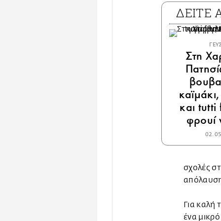
ΔΕΙΤΕ
ΓΕΥ
Στη Χα
Πατησί
βουβα
καϊμάκι,
και tutti 
φρουί 
02.0
σχολές στ
απόλαυση
Για καλή 
ένα μικρό