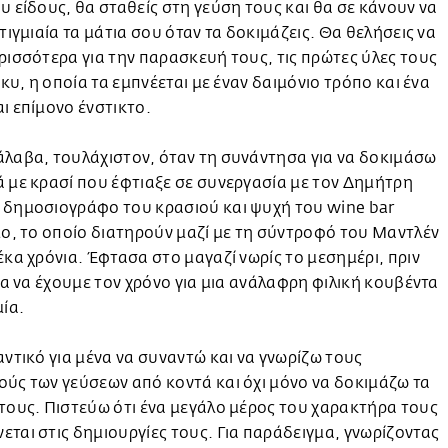
υ είδους, θα σταθείς στη γεύση τους και θα σε κάνουν να
στιγμιαία τα μάτια σου όταν τα δοκιμάζεις. Θα θελήσεις να
ρισσότερα για την παρασκευή τους, τις πρώτες ύλες τους
Βίκυ, η οποία τα εμπνέεται με έναν δαιμόνιο τρόπο και ένα
ι επίμονο ένστικτο.
λαβα, τουλάχιστον, όταν τη συνάντησα για να δοκιμάσω
 με κρασί που έφτιαξε σε συνεργασία με τον Δημήτρη
 δημοσιογράφο του κρασιού και ψυχή του wine bar
to, το οποίο διατηρούν μαζί με τη σύντροφό του Μαντλέν
έκα χρόνια. Έφτασα στο μαγαζί νωρίς το μεσημέρι, πριν
για να έχουμε τον χρόνο για μια ανάλαφρη φιλική κουβέντα
μία.
αντικό για μένα να συναντώ και να γνωρίζω τους
ύς των γεύσεων από κοντά και όχι μόνο να δοκιμάζω τα
τους. Πιστεύω ότι ένα μεγάλο μέρος του χαρακτήρα τους
ται στις δημιουργίες τους. Για παράδειγμα, γνωρίζοντας