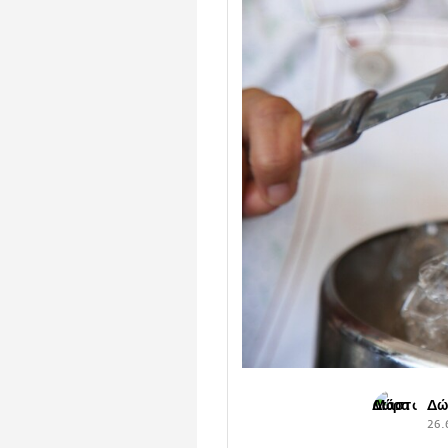
Δώ
26.