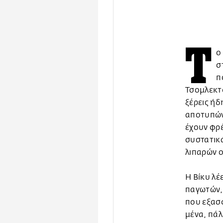
Τ
ο
σ
π
Τσομλεκτσ
ξέρεις ήδ
αποτυπώνο
έχουν φρέ
συστατικά
λιπαρών 
Η Βίκυ λέ
παγωτών, 
που εξασφ
μένα, πάλ