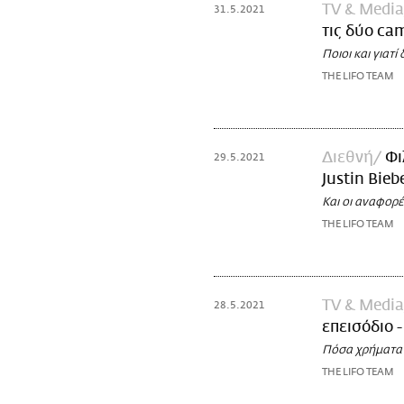
TV & Media
31.5.2021
τις δύο ca
Ποιοι και γιατ
THE LIFO TEAM
Διεθνή
Φι
29.5.2021
Justin Bieb
Και οι αναφορέ
THE LIFO TEAM
TV & Media
28.5.2021
επεισόδιο 
Πόσα χρήματα 
THE LIFO TEAM