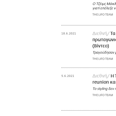
Ο Τζέιμς Μάικλ
γιατί επέλεξε 
THE LIFO TEAM
Διεθνή
Τα
18.6.2021
πρωταγωνισ
(Βίντεο)
Τραγούδησαν μαζ
THE LIFO TEAM
Διεθνή
Η 
5.6.2021
reunion κα
Το styling δε
THE LIFO TEAM