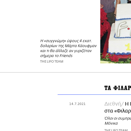
Η «συγγνώμη» ύψους 4 εκατ.
δολαρίων της Μάρτα Κάουφμαν
και τι θα άλλαζε αν γυριζόταν
σήμερα το Friends
THE LIFO TEAM
ΤΑ ΦΙΛΑ
Διεθνή
Η 
14.7.2021
στα «Φιλαρ
Όλοι οι συμπρ
Μόνικα
THE LIFO TEAM