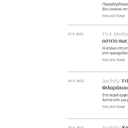
Παραδέχθηκαν 
δεν έκαναν ποτ
THE LIFO TEAM
TV & Media
27.5.2021
αστείο πως 
Η ατάκα στο επ
στο προσχέδιο
THE LIFO TEAM
Διεθνή
Fr
26.5.2021
Φιλαράκια»
Στη σειρά εμφα
λεπτά είτε για
THE LIFO TEAM
25.5.2021