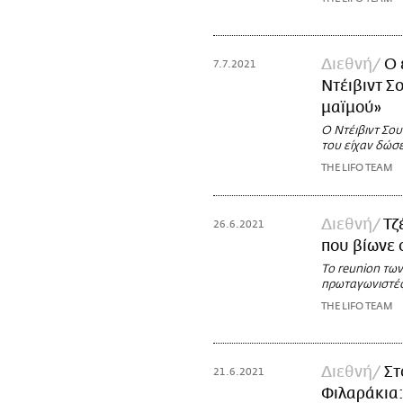
Διεθνή
Ο 
7.7.2021
Ντέιβιντ Σ
μαϊμού»
Ο Ντέιβιντ Σο
του είχαν δώσε
THE LIFO TEAM
Διεθνή
Τζ
26.6.2021
που βίωνε 
Το reunion των
πρωταγωνιστέ
THE LIFO TEAM
Διεθνή
Στ
21.6.2021
Φιλαράκια: