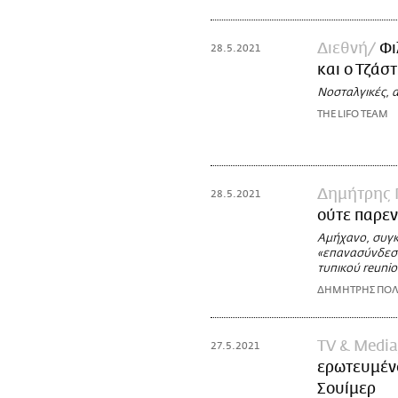
Διεθνή
Φι
28.5.2021
και ο Τζάσ
Νοσταλγικές, α
THE LIFO TEAM
Δημήτρης 
28.5.2021
ούτε παρεν
Αμήχανο, συγκι
«επανασύνδεση
τυπικού reunio
ΔΗΜΗΤΡΗΣ ΠΟΛ
TV & Media
27.5.2021
ερωτευμένο
Σουίμερ