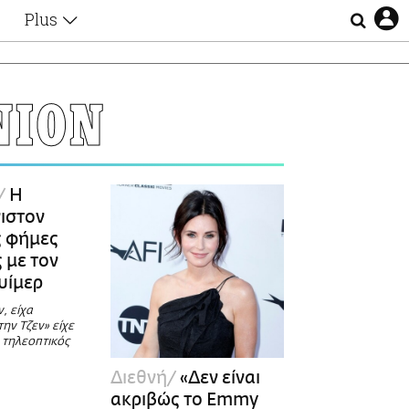
Plus
Θέματα
Συνεντεύξεις
Videos
NION
τα
Αφιερώματα
Ζώδια
Εξομολογήσεις
Blogs
η
Η
Οι Αθηναίοι
νιστον
Απώλειες
ς φήμες
Lgbtqi+
 με τον
Επιλογές
υίμερ
, είχα
την Τζεν» είχε
o τηλεοπτικός
Διεθνή
«Δεν είναι
ακριβώς το Emmy