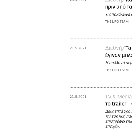
Διεθνή
Κα
πριν από τ
Τι αποκάλυψε 
THE LIFO TEAM
Διεθνή
Τα
21.5.2021
έγιναν μπλ
Η συλλογή περ
THE LIFO TEAM
TV & Media
21.5.2021
το trailer 
Δεκαεπτά χρόνι
τηλεοπτική παρ
επιστρέφει επ
εποχών.