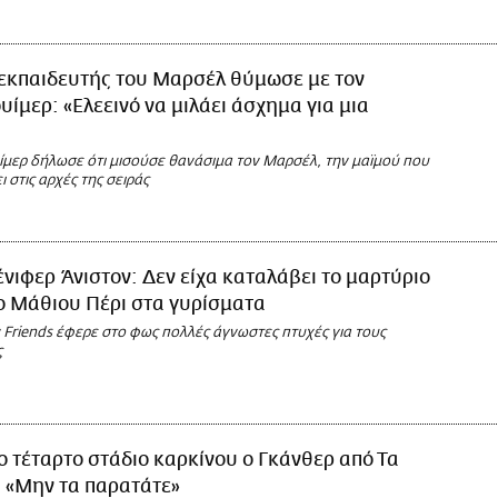
εκπαιδευτής του Μαρσέλ θύμωσε με τον
ουίμερ: «Ελεεινό να μιλάει άσχημα για μια
υίμερ δήλωσε ότι μισούσε θανάσιμα τον Μαρσέλ, την μαϊμού που
ι στις αρχές της σειράς
ένιφερ Άνιστον: Δεν είχα καταλάβει το μαρτύριο
ο Μάθιου Πέρι στα γυρίσματα
 Friends έφερε στο φως πολλές άγνωστες πτυχές για τους
ς
ο τέταρτο στάδιο καρκίνου ο Γκάνθερ από Τα
 «Μην τα παρατάτε»