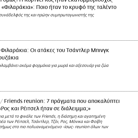
ι όμως! Η Κόρτνεϊ Κοξ ήταν εκατομμυριούχος
α «Φιλαράκια»: Ποιο ήταν το κρυφό της ταλέντο
συνάδελφός της και πρώην συμπρωταγωνιστής της
 Φιλαράκια: Οι ατάκες του Τσάντλερ Μπινγκ
ουζάκια
ιλαμβάνει ακόμα φορμάκια για μωρά και αξεσουάρ για ζώα
Friends reunion: 7 πράγματα που αποκαλύπτει
- «Ρος και Ρέιτσελ ήταν σε διάλειμμα;»
α μετά το φινάλε των Friends, η διάσημη και αγαπημένη
έα των Ρέιτσελ, Τσάντλερ, Τζόι, Ρος, Μόνικα και Φοίβη
ισήμως στο πιο πολυαναμενόμενο -ίσως- reunion όλων των