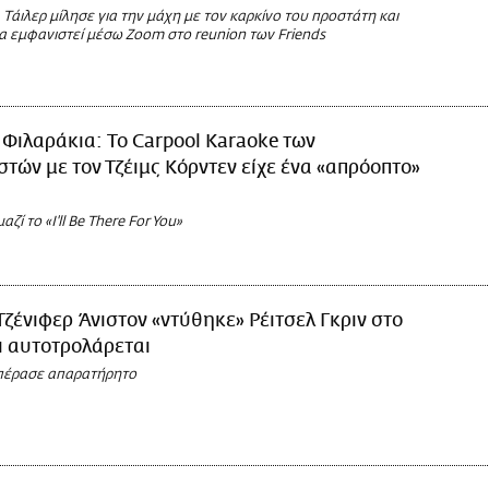
 Τάιλερ μίλησε για την μάχη με τον καρκίνο του προστάτη και
να εμφανιστεί μέσω Zoom στο reunion των Friends
 Φιλαράκια: To Carpool Karaoke των
τών με τον Τζέιμς Κόρντεν είχε ένα «απρόοπτο»
ί το «I'll Be There For You»
Τζένιφερ Άνιστον «ντύθηκε» Ρέιτσελ Γκριν στο
ι αυτοτρολάρεται
ν πέρασε απαρατήρητο