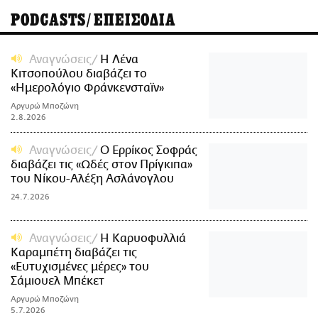
PODCASTS/ΕΠΕΙΣΟΔΙΑ
Αναγνώσεις
Η Λένα
Κιτσοπούλου διαβάζει το
«Ημερολόγιο Φράνκενσταϊν»
Αργυρώ Μποζώνη
2.8.2026
Αναγνώσεις
Ο Ερρίκος Σοφράς
διαβάζει τις «Ωδές στον Πρίγκιπα»
του Νίκoυ-Αλέξη Ασλάνογλου
24.7.2026
Αναγνώσεις
Η Καρυοφυλλιά
Καραμπέτη διαβάζει τις
«Ευτυχισμένες μέρες» του
Σάμιουελ Μπέκετ
Αργυρώ Μποζώνη
5.7.2026