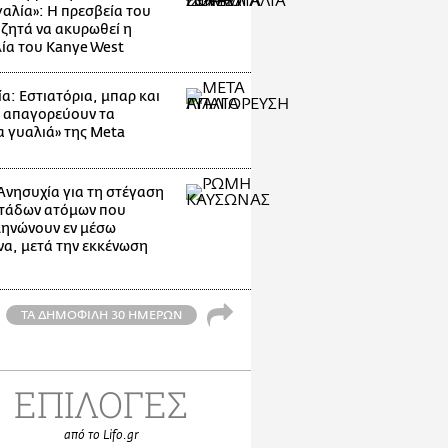
αλία»: Η πρεσβεία του
 ζητά να ακυρωθεί η
ία του Kanye West
α: Εστιατόρια, μπαρ και
 απαγορεύουν τα
α γυαλιά» της Meta
Ανησυχία για τη στέγαση
τάδων ατόμων που
ηνώνουν εν μέσω
α, μετά την εκκένωση
ΤΑ ΔΗΜΟΦΙΛΗ 30 ΗΜΕΡΩΝ
ΕΠΙΛΟΓΕΣ
από το Lifo.gr