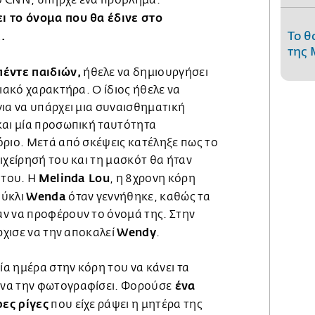
ι το όνομα που θα έδινε στο
.
Το θ
της 
πέντε παιδιών,
ήθελε να δημιουργήσει
ειακό χαρακτήρα. Ο ίδιος ήθελε να
ια να υπάρχει μια συναισθηματική
και μία προσωπική ταυτότητα
όριο. Μετά από σκέψεις κατέληξε πως το
ιχείρησή του και τη μασκότ θα ήταν
Melinda Lou
 του. Η
, η 8χρονη κόρη
Wenda
ούκλι
όταν γεννήθηκε, καθώς τα
ν να προφέρουν το όνομά της. Στην
Wendy
ρχισε να την αποκαλεί
.
ία ημέρα στην κόρη του να κάνει τα
ένα
 να την φωτογραφίσει. Φορούσε
ες ρίγες
που είχε ράψει η μητέρα της