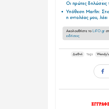
Οι πρώτες δηλώσεις
Υπόθεση Marfin: Στι
η εντολέας μου, λέε
Ακολουθήστε το
LiFO.gr
σ
ειδήσεις
Διεθνή
Wendy's
Tags
ΕΓΓΡΑΦ