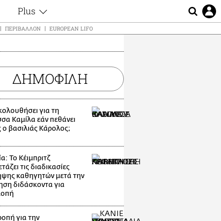
Plus
ς
Θέματα
ΠΕΡΙΒΆΛΛΟΝ
EUROPEAN LIFO
Συνεντεύξεις
ς
Videos
τα
Αφιερώματα
t
ΔΗΜΟΦΙΛΗ
Ζώδια
Εξομολογήσεις
Blogs
μη
ακολουθήσει για τη
Οι Αθηναίοι
σσα Καμίλα εάν πεθάνει
ς
 ο βασιλιάς Κάρολος;
Απώλειες
Lgbtqi+
Επιλογές
α: Το Κέιμπριτζ
τάζει τις διαδικασίες
ψης καθηγητών μετά την
ηση διδάσκοντα για
λοπή
οπή για την