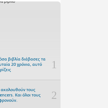
όσα βιβλία διάβασες τα
υταία 20 χρόνια, αυτό
ρίζεις
 ακολουθούν τους
uencers. Και όλοι τους
φρονούν.