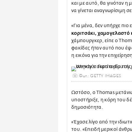
και με αυτό, θα γινόταν η
να γίνεται αναγνωρίσιμη σ
«Για μένα, δεν υπήρχε πιο
κοριτσάκι, χαμογελαστό
χάμπουργκερ, είπε ο Thom
φακίδες ήταν αυτό που έψα
η εικόνα για την επιχείρησ
Φωτ.: GETTY IMAGES
Ωστόσο, ο Thomas μετάνι
υποστήριξε, η κόρη του δ
δημοσιότητα.
«Έχασε λίγο από την ιδιωτ
του. «Επειδή μερικοί άνθρ