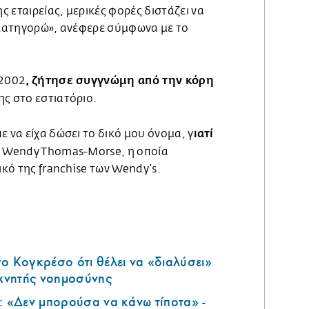
 εταιρείας, μερικές φορές διστάζει να
ν κατηγορώ», ανέφερε σύμφωνα με το
, ζήτησε συγγνώμη από την κόρη
 2002
ς στο εστιατόριο.
ιατί
ε να είχα δώσει το δικό μου όνομα, γ
 Wendy Thomas-Morse, η οποία
ικό της franchise των Wendy’s.
ο Κογκρέσο ότι θέλει να «διαλύσει»
εχνητής νοημοσύνης
: «Δεν μπορούσα να κάνω τίποτα» -