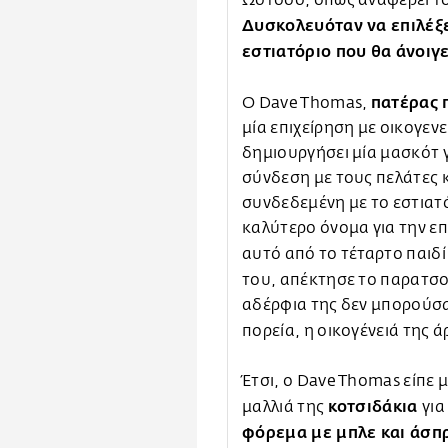
Δυσκολευόταν να επιλέξε
εστιατόριο που θα άνοιγε
πατέρας 
Ο Dave Thomas,
μία επιχείρηση με οικογεν
δημιουργήσει μία μασκότ γ
σύνδεση με τους πελάτες 
συνδεδεμένη με το εστιατ
καλύτερο όνομα για την επ
αυτό από το τέταρτο παιδί
του, απέκτησε το παρατσ
αδέρφια της δεν μπορούσα
πορεία, η οικογένειά της ά
Έτσι, ο Dave Thomas είπε μ
κοτσιδάκια
μαλλιά της
για
φόρεμα με μπλε και άσπρ