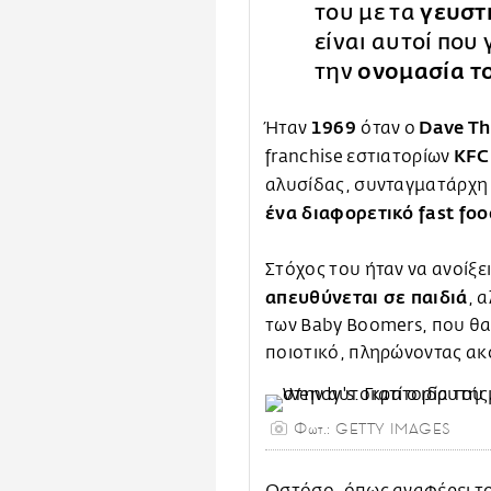
του με τα
γευστι
είναι αυτοί που
την
ονομασία τ
1969
Dave T
Ήταν
όταν ο
KF
franchise εστιατορίων
αλυσίδας, συνταγματάρχη 
ένα διαφορετικό fast foo
Στόχος του ήταν να ανοίξε
απευθύνεται σε παιδιά
, 
των Baby Boomers, που θα
ποιοτικό, πληρώνοντας ακ
Φωτ.: GETTY IMAGES
Ωστόσο, όπως αναφέρει τ