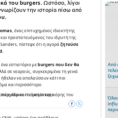
κά του burgers.
Ωστόσο, λίγοι
 γνωρίζουν την ιστορία πίσω από
ου.
homas
, ένας επιτυχημένος ιδιοκτήτης
C
και προστατευόμενος του ιδρυτή της
ζητούσε
Sanders, πίστεψε ότι η αγορά
d.
burgers που δεν θα
Από 
ι ένα εστιατόριο με
τελε
αλλά σε νεαρούς, συγκεκριμένα τη γενιά
ξεχω
 ήθελαν να απολαύσουν κάτι πιο
όμα και περισσότερο.
Όλοι
infl
περι
ο CNN, υπήρχε ένα πρόβλημα.