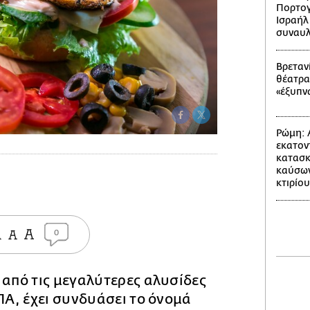
Πορτογ
Ισραήλ
συναυλ
Βρετανί
θέατρα
«έξυπν
Ρώμη: 
εκατον
κατασκ
καύσων
κτιρίου
0
 από τις μεγαλύτερες αλυσίδες
ΗΠΑ, έχει συνδυάσει το όνομά