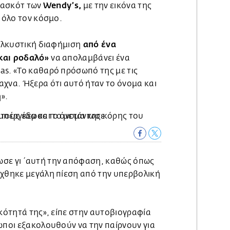
Wendy’s,
 μασκότ των
με την εικόνα της
ε όλο τον κόσμο.
από ένα
 ελκυστική διαφήμιση
 και ροδαλό»
να απολαμβάνει ένα
as. «Το καθαρό πρόσωπό της με τις
χνα. Ήξερα ότι αυτό ήταν το όνομα και
η».
ωσε γι΄αυτή την απόφαση, καθώς όπως
έχθηκε μεγάλη πίεση από την υπερβολική
ικότητά της», είπε στην αυτοβιογραφία
ωποι εξακολουθούν να την παίρνουν για