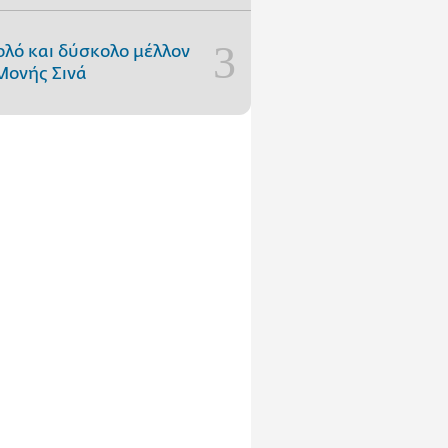
ολό και δύσκολο μέλλον
Μονής Σινά