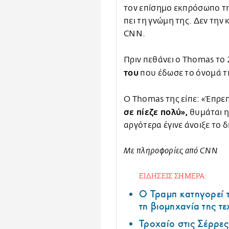
τον επίσημο εκπρόσωπο της
πει τη γνώμη της. Δεν τη
CNN.
Πριν πεθάνει ο Thomas το
του
που έδωσε το όνομά τη
Ο Thomas της είπε: «Έπρεπ
σε πίεζε πολύ»,
θυμάται η
αργότερα έγινε άνοιξε το δ
Με πληροφορίες από CNN
ΕΙΔΗΣΕΙΣ ΣΗΜΕΡΑ:
Ο Τραμπ κατηγορεί τ
τη βιομηχανία της τ
Τροχαίο στις Σέρρες