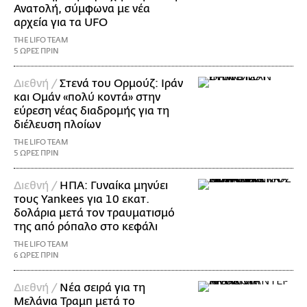
Ανατολή, σύμφωνα με νέα
αρχεία για τα UFO
THE LIFO TEAM
5 ΩΡΕΣ ΠΡΙΝ
Διεθνή /
Στενά του Ορμούζ: Ιράν
και Ομάν «πολύ κοντά» στην
εύρεση νέας διαδρομής για τη
διέλευση πλοίων
THE LIFO TEAM
5 ΩΡΕΣ ΠΡΙΝ
Διεθνή /
ΗΠΑ: Γυναίκα μηνύει
τους Yankees για 10 εκατ.
δολάρια μετά τον τραυματισμό
της από ρόπαλο στο κεφάλι
THE LIFO TEAM
6 ΩΡΕΣ ΠΡΙΝ
Διεθνή /
Νέα σειρά για τη
Μελάνια Τραμπ μετά το