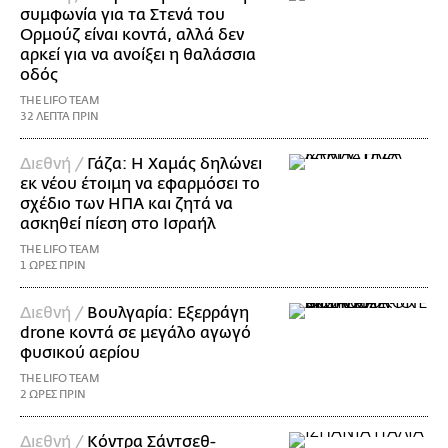
συμφωνία για τα Στενά του
Ορμούζ είναι κοντά, αλλά δεν
αρκεί για να ανοίξει η θαλάσσια
οδός
THE LIFO TEAM
32 ΛΕΠΤΑ ΠΡΙΝ
Διεθνή /
Γάζα: Η Χαμάς δηλώνει
εκ νέου έτοιμη να εφαρμόσει το
σχέδιο των ΗΠΑ και ζητά να
ασκηθεί πίεση στο Ισραήλ
THE LIFO TEAM
1 ΩΡΕΣ ΠΡΙΝ
Διεθνή /
Βουλγαρία: Εξερράγη
drone κοντά σε μεγάλο αγωγό
φυσικού αερίου
THE LIFO TEAM
2 ΩΡΕΣ ΠΡΙΝ
Διεθνή /
Κόντρα Σάντσεθ-