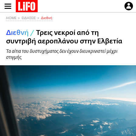
Παράκαμψη
προς
το
HOME
ΕΙΔΗΣΕΙΣ
Διεθνή
κυρίως
Διεθνή
/
Τρεις νεκροί από τη
περιεχόμενο
συντριβή αεροπλάνου στην Ελβετία
Τα αίτια του δυστυχήματος δεν έχουν διευκρινιστεί μέχρι
στιγμής