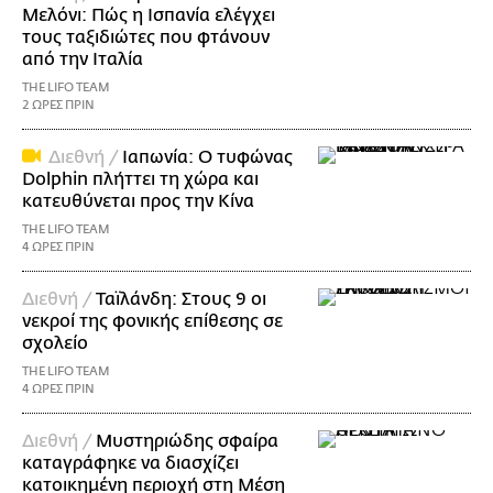
Μελόνι: Πώς η Ισπανία ελέγχει
τους ταξιδιώτες που φτάνουν
από την Ιταλία
THE LIFO TEAM
2 ΩΡΕΣ ΠΡΙΝ
Διεθνή /
Ιαπωνία: Ο τυφώνας
Dolphin πλήττει τη χώρα και
κατευθύνεται προς την Κίνα
THE LIFO TEAM
4 ΩΡΕΣ ΠΡΙΝ
Διεθνή /
Ταϊλάνδη: Στους 9 οι
νεκροί της φονικής επίθεσης σε
σχολείο
THE LIFO TEAM
4 ΩΡΕΣ ΠΡΙΝ
Διεθνή /
Μυστηριώδης σφαίρα
καταγράφηκε να διασχίζει
κατοικημένη περιοχή στη Μέση