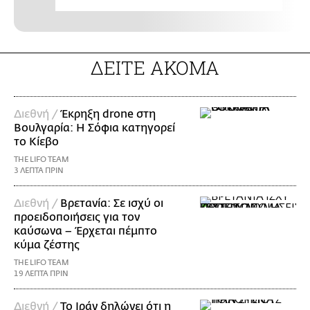
ΔΕΙΤΕ ΑΚΟΜΑ
Διεθνή /
Έκρηξη drone στη
Βουλγαρία: Η Σόφια κατηγορεί
το Κίεβο
THE LIFO TEAM
3 ΛΕΠΤΑ ΠΡΙΝ
Διεθνή /
Βρετανία: Σε ισχύ οι
προειδοποιήσεις για τον
καύσωνα – Έρχεται πέμπτο
κύμα ζέστης
THE LIFO TEAM
19 ΛΕΠΤΑ ΠΡΙΝ
Διεθνή /
Το Ιράν δηλώνει ότι η