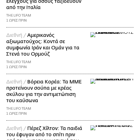
ελέγχους για όσους ταξιδεύουν
από την Ιταλία
THE LIFO TEAM
1 ΩΡΕΣ ΠΡΙΝ
Διεθνή /
Αμερικανός
αξιωματούχος: Κοντά σε
συμφωνία Ιράν και Ομάν για τα
Στενά του Ορμούζ
THE LIFO TEAM
1 ΩΡΕΣ ΠΡΙΝ
Διεθνή /
Βόρεια Κορέα: Τα ΜΜΕ
προτείνουν σούπα με κρέας
σκύλου για την αντιμετώπιση
του καύσωνα
THE LIFO TEAM
1 ΩΡΕΣ ΠΡΙΝ
Διεθνή /
Πέρεζ Χίλτον: Τα παιδιά
του έφυγαν από το σπίτι πριν