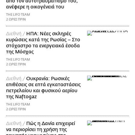
από τον αυτοτραυματισμό του,
ανέφερε η οικογένειά του
THE LIFO TEAM
2 ΩΡΕΣ ΠΡΙΝ
Διεθνή /
ΗΠΑ: Nέες σκληρές
κυρώσεις κατά της Ρωσίας – Στο
στόχαστρο τα ενεργειακά έσοδα
της Μόσχας
THE LIFO TEAM
2 ΩΡΕΣ ΠΡΙΝ
Διεθνή /
Ουκρανία: Ρωσικές
επιθέσεις σε επτά εγκαταστάσεις
πετρελαίου και φυσικού αερίου
της Naftogaz
THE LIFO TEAM
2 ΩΡΕΣ ΠΡΙΝ
Διεθνή /
Πώς η Δανία επιχειρεί
να περιορίσει τη χρήση της