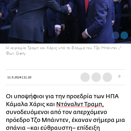
Η χειραψία Τραμπ και Χάρις υπό το βλέμμα του Τζο Μπάιντεν /
Φωτ: Getty
0
11.9.2024 | 21:20
Οι υποψήφιοι για την προεδρία των ΗΠΑ
Κάμαλα Χάρις και
Ντόναλντ Τραμπ,
συνοδευόμενοι από τον απερχόμενο
πρόεδρο Τζο Μπάιντεν, έκαναν σήμερα μια
σπάνια –και εύθραυστη– επίδειξη