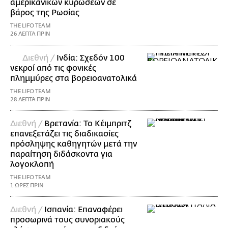
αμερικανικών κυρώσεων σε
βάρος της Ρωσίας
THE LIFO TEAM
26 ΛΕΠΤΑ ΠΡΙΝ
Διεθνή /
Ινδία: Σχεδόν 100
νεκροί από τις φονικές
πλημμύρες στα βορειοανατολικά
THE LIFO TEAM
28 ΛΕΠΤΑ ΠΡΙΝ
Διεθνή /
Βρετανία: Το Κέιμπριτζ
επανεξετάζει τις διαδικασίες
πρόσληψης καθηγητών μετά την
παραίτηση διδάσκοντα για
λογοκλοπή
THE LIFO TEAM
1 ΩΡΕΣ ΠΡΙΝ
Διεθνή /
Ισπανία: Επαναφέρει
προσωρινά τους συνοριακούς