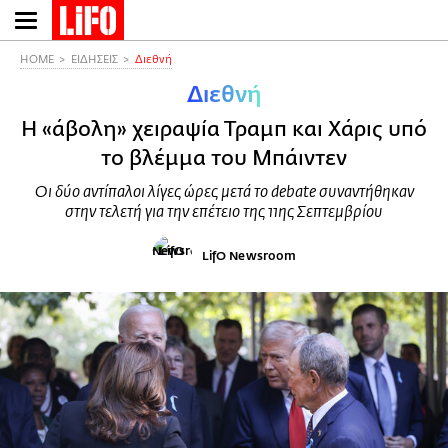
Παράκαμψη
προς
το
HOME
ΕΙΔΗΣΕΙΣ
Διεθνή
κυρίως
Διεθνή
περιεχόμενο
Η «άβολη» χειραψία Τραμπ και Χάρις υπό
το βλέμμα του Μπάιντεν
Οι δύο αντίπαλοι λίγες ώρες μετά το debate συναντήθηκαν
στην τελετή για την επέτειο της 11ης Σεπτεμβρίου
LifO Newsroom