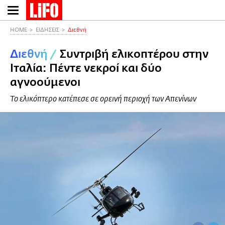
Παράκαμψη
προς
το
HOME
ΕΙΔΗΣΕΙΣ
Διεθνή
κυρίως
Διεθνή
/
Συντριβή ελικοπτέρου στην
περιεχόμενο
Ιταλία: Πέντε νεκροί και δύο
αγνοούμενοι
Το ελικόπτερο κατέπεσε σε ορεινή περιοχή των Απενίνων