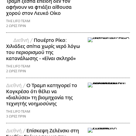
Τραμπ ξεσπά επειδή δεν τον
αφήνουν να φτιάξει αίθουσα
χορού στον Λευκό Οίκο
THE LIFO TEAM
2 ΩΡΕΣ ΠΡΙΝ
Διεθνή /
Πουέρτο Ρίκο:
Χιλιάδες σπίτια χωρίς νερό λόγω
του περιορισμού της
κατανάλωσης - «Είναι σκληρό»
THE LIFO TEAM
2 ΩΡΕΣ ΠΡΙΝ
Διεθνή /
Ο Τραμπ κατηγορεί το
Κογκρέσο ότι θέλει να
«διαλύσει» τη βιομηχανία της
τεχνητής νοημοσύνης
THE LIFO TEAM
3 ΩΡΕΣ ΠΡΙΝ
Διεθνή /
Επίσκεψη Ζελένσκι στη