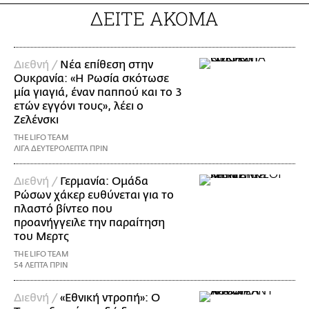
ΔΕΙΤΕ ΑΚΟΜΑ
Διεθνή /
Νέα επίθεση στην
Ουκρανία: «Η Ρωσία σκότωσε
μία γιαγιά, έναν παππού και το 3
ετών εγγόνι τους», λέει ο
Ζελένσκι
THE LIFO TEAM
ΛΙΓΑ ΔΕΥΤΕΡΟΛΕΠΤΑ ΠΡΙΝ
Διεθνή /
Γερμανία: Ομάδα
Ρώσων χάκερ ευθύνεται για το
πλαστό βίντεο που
προανήγγειλε την παραίτηση
του Μερτς
THE LIFO TEAM
54 ΛΕΠΤΑ ΠΡΙΝ
Διεθνή /
«Εθνική ντροπή»: Ο