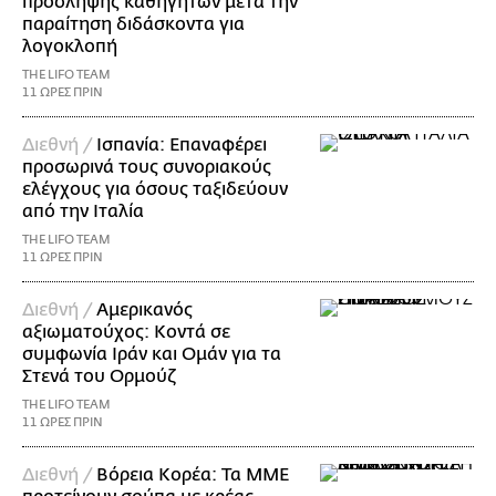
πρόσληψης καθηγητών μετά την
παραίτηση διδάσκοντα για
λογοκλοπή
THE LIFO TEAM
11 ΩΡΕΣ ΠΡΙΝ
Διεθνή /
Ισπανία: Επαναφέρει
προσωρινά τους συνοριακούς
ελέγχους για όσους ταξιδεύουν
από την Ιταλία
THE LIFO TEAM
11 ΩΡΕΣ ΠΡΙΝ
Διεθνή /
Αμερικανός
αξιωματούχος: Κοντά σε
συμφωνία Ιράν και Ομάν για τα
Στενά του Ορμούζ
THE LIFO TEAM
11 ΩΡΕΣ ΠΡΙΝ
Διεθνή /
Βόρεια Κορέα: Τα ΜΜΕ