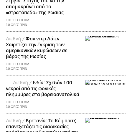
Σερβία: Στόχος του να την
απομακρύνει από το
«στρατόπεδο» της Ρωσίας
THE LIFO TEAM
10 ΩΡΕΣ ΠΡΙΝ
Διεθνή /
Φον ντερ Λάιεν:
Χαιρετίζει την έγκριση των
αμερικανικών κυρώσεων σε
βάρος της Ρωσίας
THE LIFO TEAM
10 ΩΡΕΣ ΠΡΙΝ
Διεθνή /
Ινδία: Σχεδόν 100
νεκροί από τις φονικές
πλημμύρες στα βορειοανατολικά
THE LIFO TEAM
10 ΩΡΕΣ ΠΡΙΝ
Διεθνή /
Βρετανία: Το Κέιμπριτζ
επανεξετάζει τις διαδικασίες