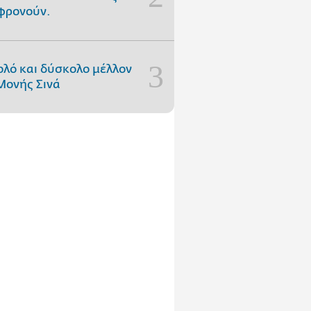
φρονούν.
ολό και δύσκολο μέλλον
Μονής Σινά