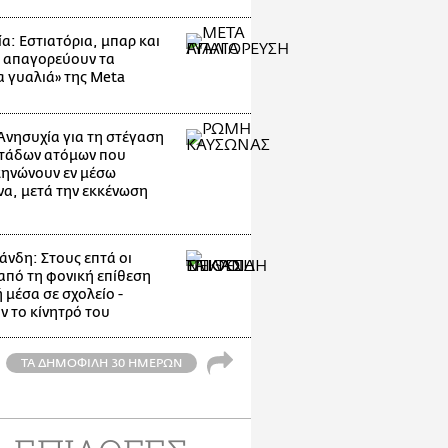
α: Εστιατόρια, μπαρ και
 απαγορεύουν τα
α γυαλιά» της Meta
Ανησυχία για τη στέγαση
τάδων ατόμων που
ηνώνουν εν μέσω
α, μετά την εκκένωση
άνδη: Στους επτά οι
 από τη φονική επίθεση
 μέσα σε σχολείο -
ν το κίνητρό του
ΤΑ ΔΗΜΟΦΙΛΗ 30 ΗΜΕΡΩΝ