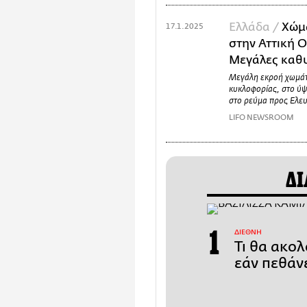
Ελλάδα /
Χώμ
17.1.2025
στην Αττική Ο
Μεγάλες καθ
Μεγάλη εκροή χωμάτω
κυκλοφορίας, στο 
στο ρεύμα προς Ελευ
LIFO NEWSROOM
ΔΙ
ΔΙΕΘΝΗ
Τι θα ακολ
εάν πεθάν