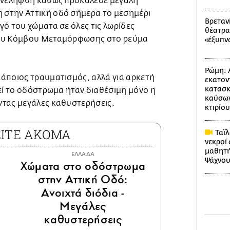
συνελήφθη καθώς προκάλεσε μεγάλη
στην Αττική οδό σήμερα το μεσημέρι
Βρετανί
ό του χώματα σε όλες τις λωρίδες
θέατρα
του Κόμβου Μεταμόρφωσης στο ρεύμα
«έξυπν
Ρώμη: 
άποιος τραυματισμός, αλλά για αρκετή
εκατον
κατασκ
εί το οδόστρωμα ήταν διαθέσιμη μόνο η
καύσων
τας μεγάλες καθυστερήσεις.
κτιρίου
ΕΙΤΕ ΑΚΟΜΑ
Ταϊλ
νεκροί
μαθητή
ΕΛΛΑΔΑ
Ψάχνου
Χώματα στο οδόστρωμα
στην Αττική Οδό:
Ανοιχτά διόδια -
Μεγάλες
καθυστερήσεις