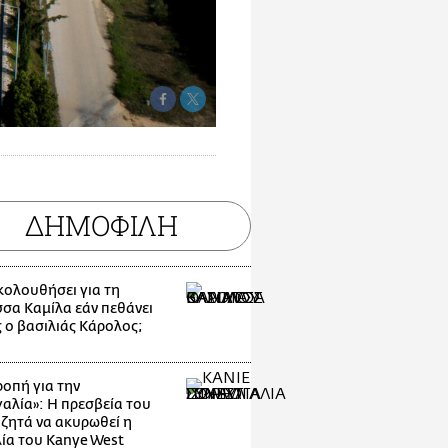
ΔΗΜΟΦΙΛΗ
ακολουθήσει για τη
σσα Καμίλα εάν πεθάνει
 ο βασιλιάς Κάρολος;
οπή για την
αλία»: Η πρεσβεία του
 ζητά να ακυρωθεί η
ία του Kanye West