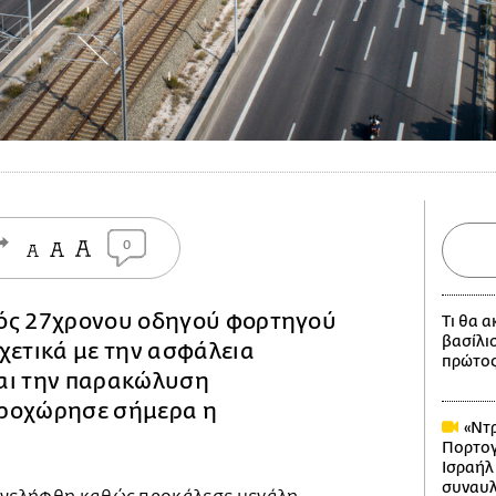
0
ός 27χρονου οδηγού φορτηγού
Τι θα 
βασίλι
χετικά με την ασφάλεια
πρώτος
αι την παρακώλυση
προχώρησε σήμερα η
«Ντρ
Πορτογ
Ισραήλ
συναυλ