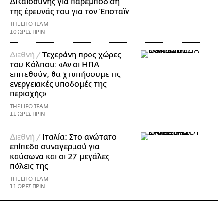
Δικαιοσύνης για παρεμπόδιση
της έρευνάς του για τον Έπσταϊν
THE LIFO TEAM
10 ΩΡΕΣ ΠΡΙΝ
Διεθνή /
Τεχεράνη προς χώρες
του Κόλπου: «Αν οι ΗΠΑ
επιτεθούν, θα χτυπήσουμε τις
ενεργειακές υποδομές της
περιοχής»
THE LIFO TEAM
11 ΩΡΕΣ ΠΡΙΝ
Διεθνή /
Ιταλία: Στο ανώτατο
επίπεδο συναγερμού για
καύσωνα και οι 27 μεγάλες
πόλεις της
THE LIFO TEAM
11 ΩΡΕΣ ΠΡΙΝ