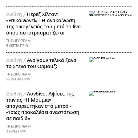
Διεθνή /
Πέρεζ Χίλτον:
«Επικοινωνεί» - Η ανακοίνωση
της οικογένειάς του μετά το live
όπου αυτοτραυματίζεται
THE LIFO TEAM
5 ΛΕΠΤΑ ΠΡΙΝ
Διεθνή /
Ανοίγουν τελικά ξανά
τα Στενά του Ορμούζ;
THE LIFO TEAM
56 ΛΕΠΤΑ ΠΡΙΝ
Διεθνή /
Λονδίνο: Αφίσες της
ταινίας «Η Μούμια»
απαγορεύτηκαν στο μετρό -
«Ίσως προκαλέσει αναστάτωση
σε παιδιά»
THE LIFO TEAM
2 ΩΡΕΣ ΠΡΙΝ