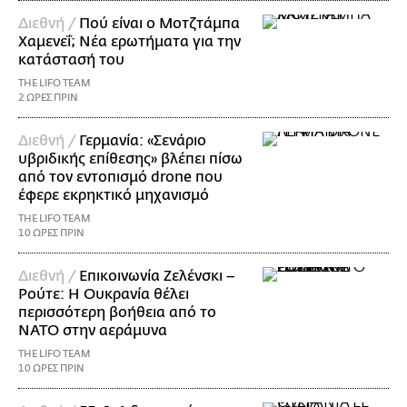
Διεθνή /
Πού είναι ο Μοτζτάμπα
Χαμενεΐ; Νέα ερωτήματα για την
κατάστασή του
THE LIFO TEAM
2 ΩΡΕΣ ΠΡΙΝ
Διεθνή /
Γερμανία: «Σενάριο
υβριδικής επίθεσης» βλέπει πίσω
από τον εντοπισμό drone που
έφερε εκρηκτικό μηχανισμό
THE LIFO TEAM
10 ΩΡΕΣ ΠΡΙΝ
Διεθνή /
Επικοινωνία Ζελένσκι –
Ρούτε: Η Ουκρανία θέλει
περισσότερη βοήθεια από το
ΝΑΤΟ στην αεράμυνα
THE LIFO TEAM
10 ΩΡΕΣ ΠΡΙΝ