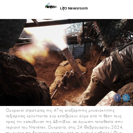
LifO Newsroom
Ουκρανοί στρατιώτες της 47ης ανεξάρτητης μηχανοκίνητης
ταξιαρχίας καλύπτονται ενώ εκτοξεύουν όλμο από τη θέση τους
προς την κατεύθυνση της Αβντιίβκα, σε άγνωστη τοποθεσία στην
περιοχή του Ντονέτσκ, Ουκρανία, στις 24 Φεβρουαρίου 2024,
την ημέρα της δεύτερης επετείου από τη ρωσική εισβολή/ Φωτ.: