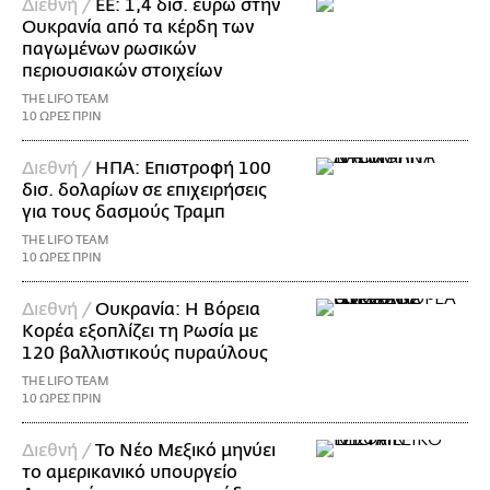
Διεθνή /
ΕΕ: 1,4 δισ. ευρώ στην
Ουκρανία από τα κέρδη των
παγωμένων ρωσικών
περιουσιακών στοιχείων
THE LIFO TEAM
10 ΩΡΕΣ ΠΡΙΝ
Διεθνή /
ΗΠΑ: Επιστροφή 100
δισ. δολαρίων σε επιχειρήσεις
για τους δασμούς Τραμπ
THE LIFO TEAM
10 ΩΡΕΣ ΠΡΙΝ
Διεθνή /
Ουκρανία: Η Βόρεια
Κορέα εξοπλίζει τη Ρωσία με
120 βαλλιστικούς πυραύλους
THE LIFO TEAM
10 ΩΡΕΣ ΠΡΙΝ
Διεθνή /
Το Νέο Μεξικό μηνύει
το αμερικανικό υπουργείο