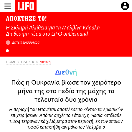
Παράκαμψη
προς
το
ΑΠΟΚΤΗΣΕ ΤΟ!
κυρίως
Η Σκληρή Αλήθεια για τη Μαλβίνα Κάραλη -
περιεχόμενο
Διαθέσιμη τώρα στo LiFO onDemand
Δείτε περισσότερα
HOME
ΕΙΔΗΣΕΙΣ
Διεθνή
Διεθνή
Πώς η Ουκρανία βίωσε τον χειρότερο
μήνα της στο πεδίο της μάχης τα
τελευταία δύο χρόνια
Η περιοχή του Ντονέτσκ αποτέλεσε το κέντρο των ρωσικών
επιχειρήσεων. Από τις αρχές του έτους, η Ρωσία κατέλαβε
1.804 τετραγωνικά χιλιόμετρα στην περιοχή, εκ των οποίων
1.006 κατακτήθηκαν μόνο τον Νοέμβριο