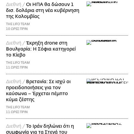
Διεθνή /
Οι ΗΠΑ θα δώσουν 1
δισ. δολάρια στη νέα κυβέρνηση
της Κολομβίας
THE LIFO TEAM
10 ΩΡΕΣ ΠΡΙΝ
Διεθνή /
Έκρηξη drone στη
Βουλγαρία: Η Σόφια κατηγορεί
το Κίεβο
THE LIFO TEAM
11 ΩΡΕΣ ΠΡΙΝ
Διεθνή /
Βρετανία: Σε ισχύ οι
προειδοποιήσεις για τον
καύσωνα – Έρχεται πέμπτο
κύμα ζέστης
THE LIFO TEAM
11 ΩΡΕΣ ΠΡΙΝ
Διεθνή /
Το Ιράν δηλώνει ότι η
συμφωνία για τα Στενά του