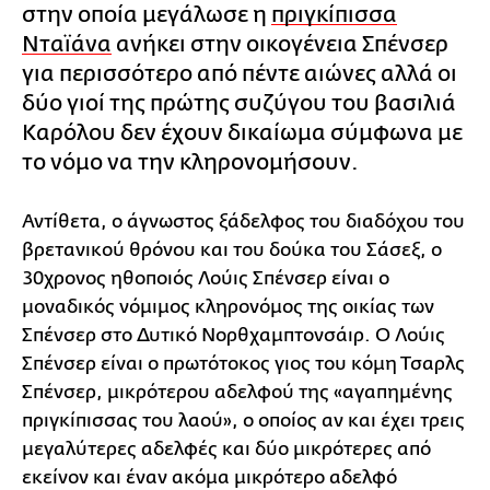
στην οποία μεγάλωσε η
πριγκίπισσα
Νταϊάνα
ανήκει στην οικογένεια Σπένσερ
για περισσότερο από πέντε αιώνες αλλά οι
δύο γιοί της πρώτης συζύγου του βασιλιά
Καρόλου δεν έχουν δικαίωμα σύμφωνα με
το νόμο να την κληρονομήσουν.
Αντίθετα, ο άγνωστος ξάδελφος του διαδόχου του
βρετανικού θρόνου και του δούκα του Σάσεξ, ο
30χρονος ηθοποιός Λούις Σπένσερ είναι ο
μοναδικός νόμιμος κληρονόμος της οικίας των
Σπένσερ στο Δυτικό Νορθχαμπτονσάιρ. Ο Λούις
Σπένσερ είναι ο πρωτότοκος γιος του κόμη Τσαρλς
Σπένσερ, μικρότερου αδελφού της «αγαπημένης
πριγκίπισσας του λαού», ο οποίος αν και έχει τρεις
μεγαλύτερες αδελφές και δύο μικρότερες από
εκείνον και έναν ακόμα μικρότερο αδελφό