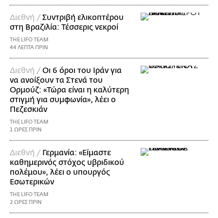
Διεθνή /
Συντριβή ελικοπτέρου
στη Βραζιλία: Τέσσερις νεκροί
THE LIFO TEAM
44 ΛΕΠΤΑ ΠΡΙΝ
Διεθνή /
Οι 6 όροι του Ιράν για
να ανοίξουν τα Στενά του
Ορμούζ: «Τώρα είναι η καλύτερη
στιγμή για συμφωνία», λέει ο
Πεζεσκιάν
THE LIFO TEAM
1 ΩΡΕΣ ΠΡΙΝ
Διεθνή /
Γερμανία: «Είμαστε
καθημερινός στόχος υβριδικού
πολέμου», λέει ο υπουργός
Εσωτερικών
THE LIFO TEAM
2 ΩΡΕΣ ΠΡΙΝ