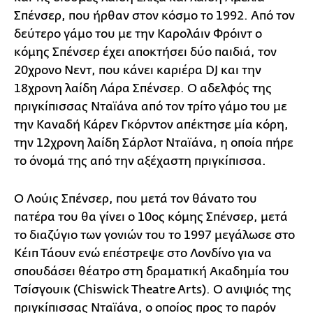
Σπένσερ, που ήρθαν στον κόσμο το 1992. Από τον
δεύτερο γάμο του με την Καρολάιν Φρόιντ ο
κόμης Σπένσερ έχει αποκτήσει δύο παιδιά, τον
20χρονο Νεντ, που κάνει καριέρα DJ και την
18χρονη λαίδη Λάρα Σπένσερ. Ο αδελφός της
πριγκίπισσας Νταϊάνα από τον τρίτο γάμο του με
την Καναδή Κάρεν Γκόρντον απέκτησε μία κόρη,
την 12χρονη λαίδη Σάρλοτ Νταϊάνα, η οποία πήρε
το όνομά της από την αξέχαστη πριγκίπισσα.
Ο Λούις Σπένσερ, που μετά τον θάνατο του
πατέρα του θα γίνει ο 10ος κόμης Σπένσερ, μετά
το διαζύγιο των γονιών του το 1997 μεγάλωσε στο
Κέιπ Τάουν ενώ επέστρεψε στο Λονδίνο για να
σπουδάσει θέατρο στη δραματική Ακαδημία του
Τσίσγουικ (Chiswick Theatre Arts). Ο ανιψιός της
πριγκίπισσας Νταϊάνα, ο οποίος προς το παρόν