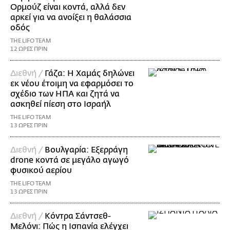
Ορμούζ είναι κοντά, αλλά δεν
αρκεί για να ανοίξει η θαλάσσια
οδός
THE LIFO TEAM
12 ΩΡΕΣ ΠΡΙΝ
Διεθνή /
Γάζα: Η Χαμάς δηλώνει
εκ νέου έτοιμη να εφαρμόσει το
σχέδιο των ΗΠΑ και ζητά να
ασκηθεί πίεση στο Ισραήλ
THE LIFO TEAM
13 ΩΡΕΣ ΠΡΙΝ
Διεθνή /
Βουλγαρία: Εξερράγη
drone κοντά σε μεγάλο αγωγό
φυσικού αερίου
THE LIFO TEAM
13 ΩΡΕΣ ΠΡΙΝ
Διεθνή /
Κόντρα Σάντσεθ-
Μελόνι: Πώς η Ισπανία ελέγχει