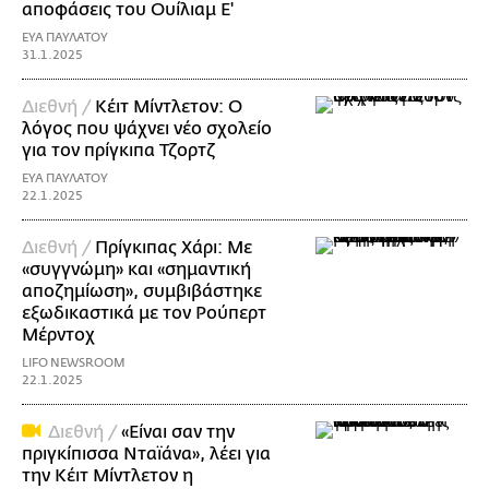
αποφάσεις του Ουίλιαμ Ε'
ΕΥΑ ΠΑΥΛΑΤΟΥ
31.1.2025
Διεθνή /
Κέιτ Μίντλετον: Ο
λόγος που ψάχνει νέο σχολείο
για τον πρίγκιπα Τζορτζ
ΕΥΑ ΠΑΥΛΑΤΟΥ
22.1.2025
Διεθνή /
Πρίγκιπας Χάρι: Με
«συγγνώμη» και «σημαντική
αποζημίωση», συμβιβάστηκε
εξωδικαστικά με τον Ρούπερτ
Μέρντοχ
LIFO NEWSROOM
22.1.2025
Διεθνή /
«Είναι σαν την
πριγκίπισσα Νταϊάνα», λέει για
την Κέιτ Μίντλετον η