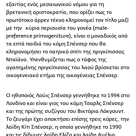
εξαιτίας ενός μεσαιωνικού νόμου για τη
βρετανική αριστοκρατία, που ορίζει πως το
πρωτότοκο άρρεν τέκνο κληρονομεί τον τίτλο μαζί
με την κύρια περιουσία του γονέα (male-
preference primogeniture), είναι ο μοναδικός από
τα επτά παιδιά του κόμη Σπένσερ που θα
κληρονομήσει το πατρικό σπίτι της πριγκίπισσας
Νταϊάνα. Υπενθυμίζεται πως ο τάφος της
αγαπημένης πριγκίπισσας του λαού βρίσκεται στο
οικογενειακό κτήμα της οικογένειας Σπένσερ.
Ο ηθοποιός Λούις Σπένσερ γεννήθηκε το 1994 στο
Λονδίνο και είναι γιος του κόμη Τσαρλς Σπένσερ
και της πρώτης συζύγου του Βικτόρια Λόκγουντ.
Το ζευγάρι έχει αποκτήσει επίσης τρεις κόρες, την
λαίδη Κίτι Σπένσερ, η οποία γεννήθηκε το 1990
και τις δίδυμες λαίδη Ελίζα και λαίδη Αμέλια