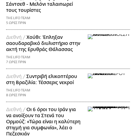
Σάντσεθ - Μελόνι ταλαιπωρεί
τους τουρίστες
THE LIFO TEAM
5 ΩΡΕΣ ΠΡΙΝ
Διεθνή /
Χούθι: Έπληξαν
σαουδαραβικό διυλιστήριο στην
ακτή της Ερυθράς Θάλασσας
THE LIFO TEAM
7 ΩΡΕΣ ΠΡΙΝ
Διεθνή /
Συντριβή ελικοπτέρου
στη Βραζιλία: Τέσσερις νεκροί
THE LIFO TEAM
8 ΩΡΕΣ ΠΡΙΝ
Διεθνή /
Οι 6 όροι του Ιράν για
να ανοίξουν τα Στενά του
Ορμούζ: «Τώρα είναι η καλύτερη
στιγμή για συμφωνία», λέει ο
Πεζεσκιάν