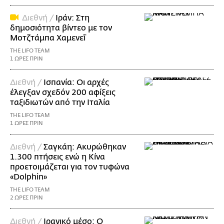
Διεθνή /
Ιράν: Στη
δημοσιότητα βίντεο με τον
Μοτζτάμπα Χαμενεΐ
THE LIFO TEAM
1 ΩΡΕΣ ΠΡΙΝ
Διεθνή /
Ισπανία: Οι αρχές
έλεγξαν σχεδόν 200 αφίξεις
ταξιδιωτών από την Ιταλία
THE LIFO TEAM
1 ΩΡΕΣ ΠΡΙΝ
Διεθνή /
Σαγκάη: Ακυρώθηκαν
1.300 πτήσεις ενώ η Κίνα
προετοιμάζεται για τον τυφώνα
«Dolphin»
THE LIFO TEAM
2 ΩΡΕΣ ΠΡΙΝ
Διεθνή /
Ιρανικό μέσο: Ο