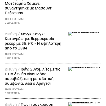
Μοτζτάμπα Χαμενεΐ
συναντήθηκε με Μασούντ
Πεζεσκιάν
THE LIFO TEAM
2 ΩΡΕΣ ΠΡΙΝ
Διεθνή /
Χονγκ Κονγκ:
Καταγράφηκε θερμοκρασία
ρεκόρ με 36,9°C - Η υψηλότερη
από το 1884
THE LIFO TEAM
5 ΩΡΕΣ ΠΡΙΝ
Διεθνή /
Ιράν: Συνομιλίες με τις
ΗΠΑ δεν θα γίνουν όσο
παραβιάζεται η μεταβατική
συμφωνία, λέει ο Αραγτσί
THE LIFO TEAM
5 ΩΡΕΣ ΠΡΙΝ
Διεθνή /
Πώς η σύγκρουση