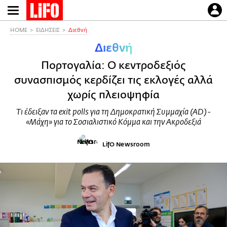
Παράκαμψη
προς
το
HOME
ΕΙΔΗΣΕΙΣ
Διεθνή
κυρίως
Διεθνή
περιεχόμενο
Πορτογαλία: Ο κεντροδεξιός
συνασπισμός κερδίζει τις εκλογές αλλά
χωρίς πλειοψηφία
Τι έδειξαν τα exit polls για τη Δημοκρατική Συμμαχία (AD) -
«Μάχη» για το Σοσιαλιστικό Κόμμα και την Ακροδεξιά
LifO Newsroom