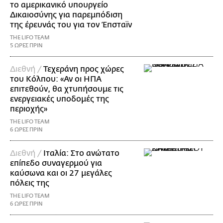
το αμερικανικό υπουργείο
Δικαιοσύνης για παρεμπόδιση
της έρευνάς του για τον Έπσταϊν
THE LIFO TEAM
5 ΩΡΕΣ ΠΡΙΝ
Διεθνή /
Τεχεράνη προς χώρες
του Κόλπου: «Αν οι ΗΠΑ
επιτεθούν, θα χτυπήσουμε τις
ενεργειακές υποδομές της
περιοχής»
THE LIFO TEAM
6 ΩΡΕΣ ΠΡΙΝ
Διεθνή /
Ιταλία: Στο ανώτατο
επίπεδο συναγερμού για
καύσωνα και οι 27 μεγάλες
πόλεις της
THE LIFO TEAM
6 ΩΡΕΣ ΠΡΙΝ