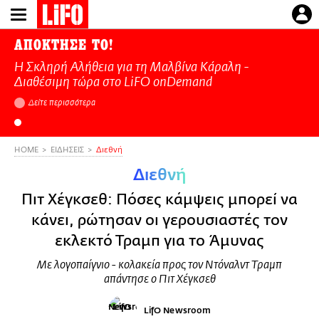
Παράκαμψη
προς
το
ΑΠΟΚΤΗΣΕ ΤΟ!
κυρίως
Η Σκληρή Αλήθεια για τη Μαλβίνα Κάραλη -
περιεχόμενο
Διαθέσιμη τώρα στo LiFO onDemand
Δείτε περισσότερα
HOME
ΕΙΔΗΣΕΙΣ
Διεθνή
Διεθνή
Πιτ Χέγκσεθ: Πόσες κάμψεις μπορεί να
κάνει, ρώτησαν οι γερουσιαστές τον
εκλεκτό Τραμπ για το Άμυνας
Με λογοπαίγνιο - κολακεία προς τον Ντόναλντ Τραμπ
απάντησε ο Πιτ Χέγκσεθ
LifO Newsroom