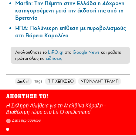
Marfin: Την Πέμπτη στην Ελλάδα η 46χρονη
κατηγορούμενη μετά την έκδοσή της από τη
Βρετανία
ΗΠΑ: Πολύνεκρη επίθεση με πυροβολισμούς
στη Βόρεια Καρολίνα
Ακολουθήστε το
LiFO.gr
στο
Google News
και μάθετε
πρώτοι όλες τις
ειδήσεις
Διεθνή
ΠΙΤ ΧΕΓΚΣΕΘ
ΝΤΟΝΑΛΝΤ ΤΡΑΜΠ
Tags
ΑΠΟΚΤΗΣΕ ΤΟ!
Η Σκληρή Αλήθεια για τη Μαλβίνα Κάραλη -
Διαθέσιμη τώρα στo LiFO onDemand
Δείτε περισσότερα