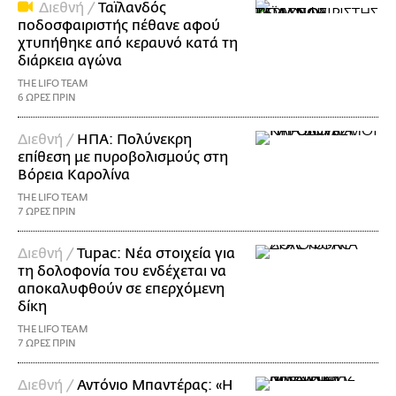
Διεθνή /
Ταϊλανδός
ποδοσφαιριστής πέθανε αφού
χτυπήθηκε από κεραυνό κατά τη
διάρκεια αγώνα
THE LIFO TEAM
6 ΩΡΕΣ ΠΡΙΝ
Διεθνή /
ΗΠΑ: Πολύνεκρη
επίθεση με πυροβολισμούς στη
Βόρεια Καρολίνα
THE LIFO TEAM
7 ΩΡΕΣ ΠΡΙΝ
Διεθνή /
Tupac: Νέα στοιχεία για
τη δολοφονία του ενδέχεται να
αποκαλυφθούν σε επερχόμενη
δίκη
THE LIFO TEAM
7 ΩΡΕΣ ΠΡΙΝ
Διεθνή /
Αντόνιο Μπαντέρας: «Η