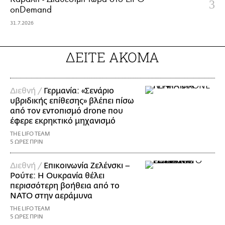
onDemand
31.7.2026
ΔΕΙΤΕ ΑΚΟΜΑ
Διεθνή /
Γερμανία: «Σενάριο
υβριδικής επίθεσης» βλέπει πίσω
από τον εντοπισμό drone που
έφερε εκρηκτικό μηχανισμό
THE LIFO TEAM
5 ΩΡΕΣ ΠΡΙΝ
Διεθνή /
Επικοινωνία Ζελένσκι –
Ρούτε: Η Ουκρανία θέλει
περισσότερη βοήθεια από το
ΝΑΤΟ στην αεράμυνα
THE LIFO TEAM
5 ΩΡΕΣ ΠΡΙΝ