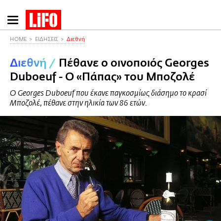
Παράκαμψη
προς
το
HOME
ΕΙΔΗΣΕΙΣ
Διεθνή
κυρίως
Διεθνή
/
Πέθανε ο οινοποιός Georges
περιεχόμενο
Duboeuf - Ο «Πάπας» του Μποζολέ
Ο Georges Duboeuf που έκανε παγκοσμίως διάσημο το κρασί
Μποζολέ, πέθανε στην ηλικία των 86 ετών.