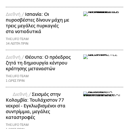
Διεθνή /
Ισπανία: Οι
πυροσβέστες δίνουν μάχη με
τρεις μεγάλες πυρκαγιές
στα νοτιοδυτικά
THE LIFO TEAM
34 ΛΕΠΤΑ ΠΡΙΝ
Διεθνή /
Θέουτα: Ο πρόεδρος
ζητά τη δημιουργία κέντρου
κράτησης μεταναστών
THE LIFO TEAM
1 ΩΡΕΣ ΠΡΙΝ
Διεθνή /
Σεισμός στην
Κολομβία: Τουλάχιστον 77
νεκροί - Εγκλωβισμένοι στα
συντρίμμια, μεγάλες
καταστροφές
THE LIFO TEAM