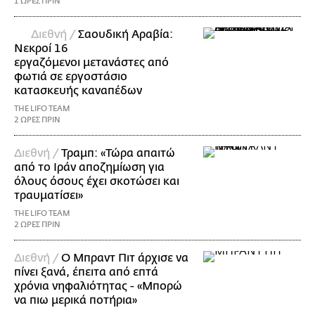
1 ΩΡΕΣ ΠΡΙΝ
Διεθνή /
Σαουδική Αραβία:
Νεκροί 16
εργαζόμενοι μετανάστες από
φωτιά σε εργοστάσιο
κατασκευής καναπέδων
THE LIFO TEAM
2 ΩΡΕΣ ΠΡΙΝ
Διεθνή /
Τραμπ: «Τώρα απαιτώ
από το Ιράν αποζημίωση για
όλους όσους έχει σκοτώσει και
τραυματίσει»
THE LIFO TEAM
2 ΩΡΕΣ ΠΡΙΝ
Διεθνή /
Ο Μπραντ Πιτ άρχισε να
πίνει ξανά, έπειτα από επτά
χρόνια νηφαλιότητας - «Μπορώ
να πιω μερικά ποτήρια»