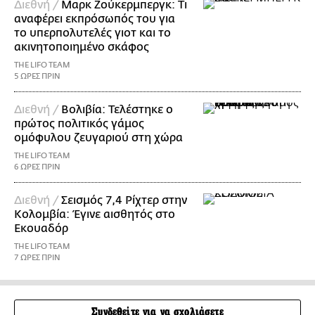
Διεθνή /
Μαρκ Ζούκερμπεργκ: Τι
αναφέρει εκπρόσωπός του για
το υπερπολυτελές γιοτ και το
ακινητοποιημένο σκάφος
THE LIFO TEAM
5 ΩΡΕΣ ΠΡΙΝ
Διεθνή /
Βολιβία: Τελέστηκε ο
πρώτος πολιτικός γάμος
ομόφυλου ζευγαριού στη χώρα
THE LIFO TEAM
6 ΩΡΕΣ ΠΡΙΝ
Διεθνή /
Σεισμός 7,4 Ρίχτερ στην
Κολομβία: Έγινε αισθητός στο
Εκουαδόρ
THE LIFO TEAM
7 ΩΡΕΣ ΠΡΙΝ
Συνδεθείτε για να σχολιάσετε