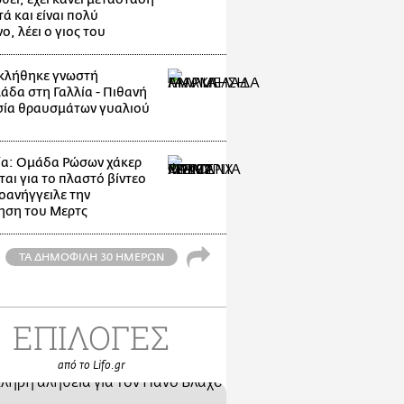
ά και είναι πολύ
, λέει ο γιος του
κλήθηκε γνωστή
άδα στη Γαλλία - Πιθανή
ία θραυσμάτων γυαλιού
ία: Ομάδα Ρώσων χάκερ
ται για το πλαστό βίντεο
οανήγγειλε την
ηση του Μερτς
ΤΑ ΔΗΜΟΦΙΛΗ 30 ΗΜΕΡΩΝ
ΕΠΙΛΟΓΕΣ
από το Lifo.gr