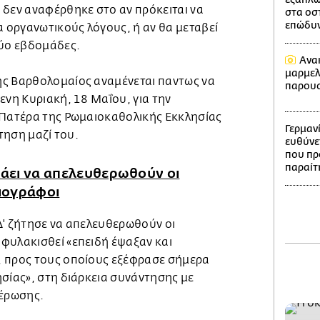
 δεν αναφέρθηκε στο αν πρόκειται να
στα οστ
επώδυνο
α οργανωτικούς λόγους, ή αν θα μεταβεί
δύο εβδομάδες.
Ανα
μαρμελ
ης Βαρθολομαίος αναμένεται παντως να
παρουσ
ενη Κυριακή, 18 Μαΐου, για την
 Πατέρα της Ρωμαιοκαθολικής Εκκλησίας
Γερμαν
ντηση μαζί του.
ευθύνε
που πρ
παραίτ
τάει να απελευθερωθούν οι
ιογράφοι
Δ' ζήτησε να απελευθερωθούν οι
φυλακισθεί «επειδή έψαξαν και
, προς τους οποίους εξέφρασε σήμερα
σίας», στη διάρκεια συνάντησης με
έρωσης.