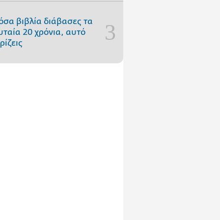
όσα βιβλία διάβασες τα
υταία 20 χρόνια, αυτό
ρίζεις