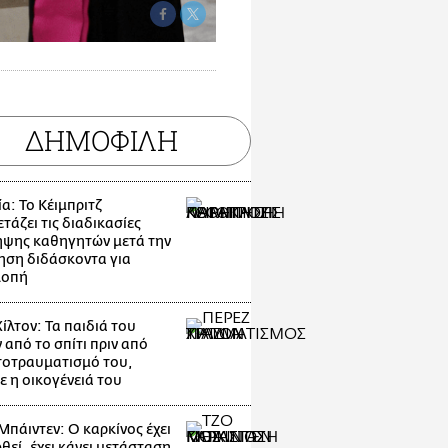
ΔΗΜΟΦΙΛΗ
α: Το Κέιμπριτζ
τάζει τις διαδικασίες
ψης καθηγητών μετά την
ηση διδάσκοντα για
λοπή
ίλτον: Τα παιδιά του
 από το σπίτι πριν από
τοτραυματισμό του,
ε η οικογένειά του
Μπάιντεν: Ο καρκίνος έχει
θεί, έχει κάνει μετάσταση