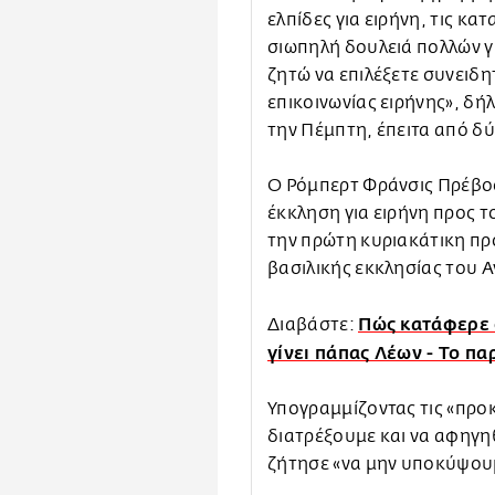
ελπίδες για ειρήνη, τις κα
σιωπηλή δουλειά πολλών γι
ζητώ να επιλέξετε συνειδη
επικοινωνίας ειρήνης», δή
την Πέμπτη, έπειτα από δ
Ο Ρόμπερτ Φράνσις Πρέβοσ
έκκληση για ειρήνη προς 
την πρώτη κυριακάτικη πρ
βασιλικής εκκλησίας του Α
Πώς κατάφερε 
Διαβάστε:
γίνει πάπας Λέων - Το π
Υπογραμμίζοντας τις «προ
διατρέξουμε και να αφηγη
ζήτησε «να μην υποκύψουμ