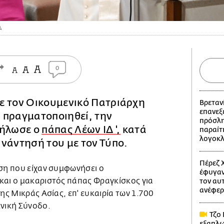
A
0
ε τον Οικουμενικό Πατριάρχη
Βρετανί
επανεξε
 πραγματοποιηθεί, την
πρόσλη
δήλωσε ο
πάπας Λέων ΙΔ ',
κατά
παραίτ
λογοκ
νάντησή του με τον Τύπο.
Πέρεζ Χ
ηση που είχαν συμφωνήσει ο
έφυγαν
και ο μακαριστός πάπας Φραγκίσκος για
τον αυ
ανέφερ
ης Μικράς Ασίας, επ' ευκαιρία των 1.700
ενική Σύνοδο.
Τζο 
εξαπλω