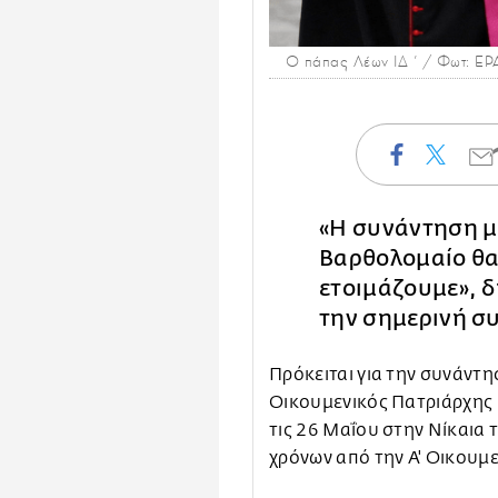
Ο πάπας Λέων ΙΔ ' / Φωτ: EP
«Η συνάντηση μ
Βαρθολομαίο θα
ετοιμάζουμε», 
την σημερινή συ
Πρόκειται για την συνάντ
Οικουμενικός Πατριάρχης 
τις 26 Μαΐου στην Νίκαια τ
χρόνων από την Α' Οικουμ