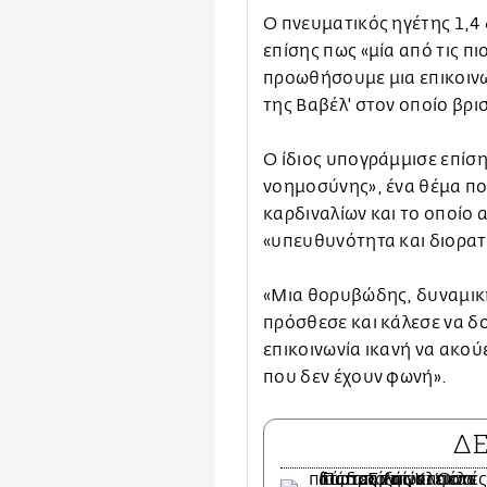
Ο πνευματικός ηγέτης 1,
επίσης πως «μία από τις πι
προωθήσουμε μια επικοινων
της Βαβέλ' στον οποίο βρι
Ο ίδιος υπογράμμισε επίσ
νοημοσύνης», ένα θέμα που
καρδιναλίων και το οποίο α
«υπευθυνότητα και διορατ
«Μια θορυβώδης, δυναμική 
πρόσθεσε και κάλεσε να δο
επικοινωνία ικανή να ακού
που δεν έχουν φωνή».
Δ