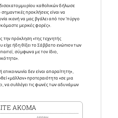
4 δισεκατομμυρίου καθολικών δήλωσε
ο σημαντικές προκλήσεις είναι να
ία ικανή να μας βγάλει από τον 'πύργο
σκόμαστε μερικές φορές».
ης την πρόκληση «της τεχνητής
 είχε ήδη θίξει το Σάββατο ενώπιον των
παιτεί, σύμφωνα με τον ίδιο,
ικότητα».
επικοινωνία δεν είναι απαραίτητη»,
θεί «μάλλον» προτεραιότητα «σε μια
ει, να συλλέγει τις φωνές των αδυνάμων
ΕΙΤΕ ΑΚΟΜΑ
ΔΙΕΘΝΗ