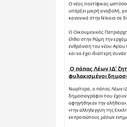
Ο νέος ποντίφικας ωστόσο
υπάρξει μικρή αναβολή, γι
κανονικά στην Νίκαια σε 
Ο Οικουμενικός Πατριάρχ
έλθει στην Ρώμη την ερχόμ
ενθρόνιση του νέου Αγίου
και να έχει ιδιαίτερη συνά
Ο πάπας Λέων ΙΔ' ζη
φυλακισμένοι δημοσ
Νωρίτερα, ο πάπας Λέων Ι
δημοσιογράφοι που έχουν 
αφηγήθηκαν την αλήθεια»
«την αλληλεγγύη της Εκκλη
εκπροσώπους μέσων ενημ