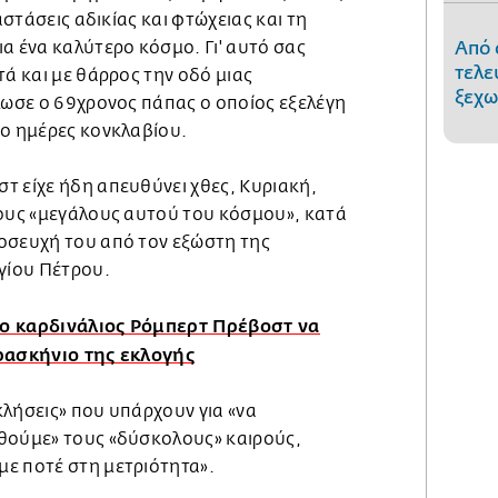
ταστάσεις αδικίας και φτώχειας και τη
Από 
α ένα καλύτερο κόσμο. Γι' αυτό σας
τελε
τά και με θάρρος την οδό μιας
ξεχω
λωσε ο 69χρονος πάπας ο οποίος εξελέγη
ύο ημέρες κονκλαβίου.
τ είχε ήδη απευθύνει χθες, Κυριακή,
τους «μεγάλους αυτού του κόσμου», κατά
οσευχή του από τον εξώστη της
γίου Πέτρου.
ο καρδινάλιος Ρόμπερτ Πρέβοστ να
αρασκήνιο της εκλογής
κλήσεις» που υπάρχουν για «να
θούμε» τους «δύσκολους» καιρούς,
ε ποτέ στη μετριότητα».