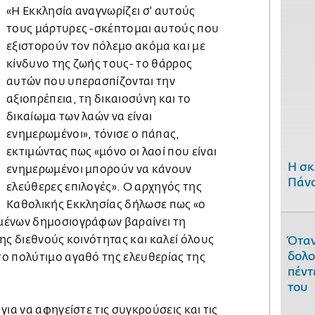
«Η Εκκλησία αναγνωρίζει σ' αυτούς
τους μάρτυρες -σκέπτομαι αυτούς που
εξιστορούν τον πόλεμο ακόμα και με
κίνδυνο της ζωής τους- το θάρρος
αυτών που υπερασπίζονται την
αξιοπρέπεια, τη δικαιοσύνη και το
δικαίωμα των λαών να είναι
ενημερωμένοι», τόνισε ο πάπας,
εκτιμώντας πως «μόνο οι λαοί που είναι
H σκ
ενημερωμένοι μπορούν να κάνουν
Πάνο
ελεύθερες επιλογές». Ο αρχηγός της
Καθολικής Εκκλησίας δήλωσε πως «ο
μένων δημοσιογράφων βαραίνει τη
ης διεθνούς κοινότητας και καλεί όλους
Όταν
δολο
ο πολύτιμο αγαθό της ελευθερίας της
πέντ
του
για να αφηγείστε τις συγκρούσεις και τις