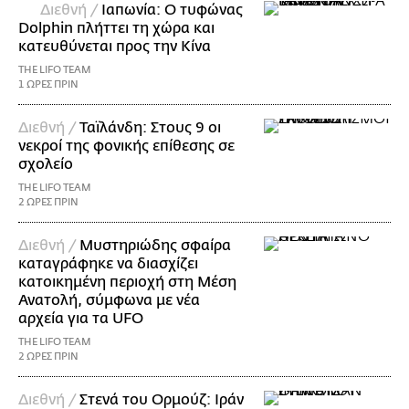
Διεθνή /
Ιαπωνία: Ο τυφώνας
Dolphin πλήττει τη χώρα και
κατευθύνεται προς την Κίνα
THE LIFO TEAM
1 ΩΡΕΣ ΠΡΙΝ
Διεθνή /
Ταϊλάνδη: Στους 9 οι
νεκροί της φονικής επίθεσης σε
σχολείο
THE LIFO TEAM
2 ΩΡΕΣ ΠΡΙΝ
Διεθνή /
Μυστηριώδης σφαίρα
καταγράφηκε να διασχίζει
κατοικημένη περιοχή στη Μέση
Ανατολή, σύμφωνα με νέα
αρχεία για τα UFO
THE LIFO TEAM
2 ΩΡΕΣ ΠΡΙΝ
Διεθνή /
Στενά του Ορμούζ: Ιράν