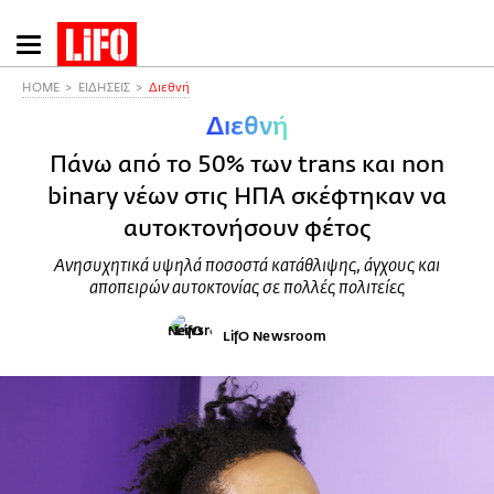
Παράκαμψη
προς
το
HOME
ΕΙΔΗΣΕΙΣ
Διεθνή
κυρίως
Διεθνή
περιεχόμενο
Πάνω από το 50% των trans και non
binary νέων στις ΗΠΑ σκέφτηκαν να
αυτοκτονήσουν φέτος
Ανησυχητικά υψηλά ποσοστά κατάθλιψης, άγχους και
αποπειρών αυτοκτονίας σε πολλές πολιτείες
LifO Newsroom