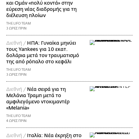
και Ομάν «πολύ κοντά» στην
εύρεση νέας διαδρομής για τη
διέλευση πλοίων
THE LIFO TEAM
3 ΩΡΕΣ ΠΡΙΝ
Διεθνή /
ΗΠΑ: Γυναίκα μηνύει
τους Yankees για 10 εκατ.
δολάρια μετά τον τραυματισμό
της από ρόπαλο στο κεφάλι
THE LIFO TEAM
3 ΩΡΕΣ ΠΡΙΝ
Διεθνή /
Νέα σειρά για τη
Μελάνια Τραμπ μετά το
αμφιλεγόμενο ντοκιμαντέρ
«Melania»
THE LIFO TEAM
4 ΩΡΕΣ ΠΡΙΝ
Διεθνή /
Ιταλία: Νέα έκρηξη στο