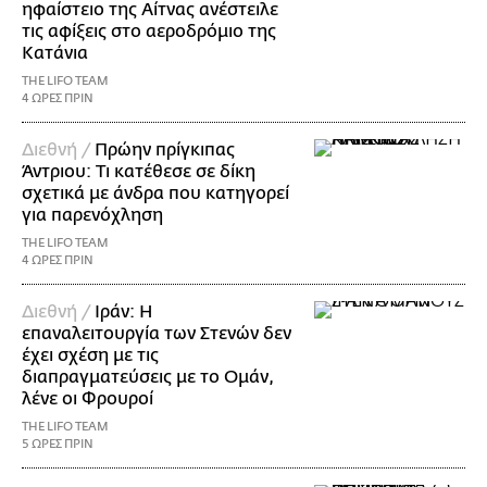
ηφαίστειο της Αίτνας ανέστειλε
τις αφίξεις στο αεροδρόμιο της
Κατάνια
THE LIFO TEAM
4 ΩΡΕΣ ΠΡΙΝ
Διεθνή /
Πρώην πρίγκιπας
Άντριου: Τι κατέθεσε σε δίκη
σχετικά με άνδρα που κατηγορεί
για παρενόχληση
THE LIFO TEAM
4 ΩΡΕΣ ΠΡΙΝ
Διεθνή /
Ιράν: Η
επαναλειτουργία των Στενών δεν
έχει σχέση με τις
διαπραγματεύσεις με το Ομάν,
λένε οι Φρουροί
THE LIFO TEAM
5 ΩΡΕΣ ΠΡΙΝ