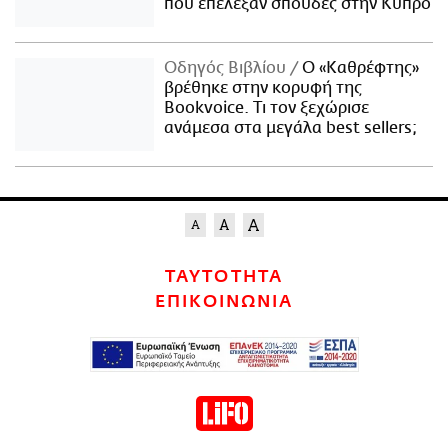
που επέλεξαν σπουδές στην Κύπρο
Οδηγός Βιβλίου
Ο «Καθρέφτης»
βρέθηκε στην κορυφή της
Bookvoice. Τι τον ξεχώρισε
ανάμεσα στα μεγάλα best sellers;
ΤΑΥΤΟΤΗΤΑ
ΕΠΙΚΟΙΝΩΝΙΑ