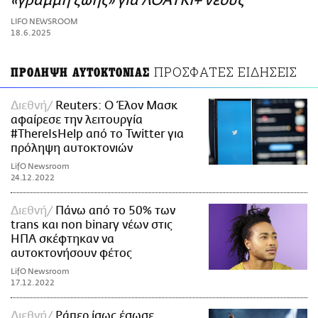
«γραμμή ζωής» για ΛΟΑΤΚΙ+ νέους
ΑΜΠΑ
LIFO NEWSROOM
PRINT
18.6.2025
ΠΡΟΣΦΑΤΕΣ ΕΙΔΗΣΕΙΣ
ΠΡΟΛΗΨΗ ΑΥΤΟΚΤΟΝΙΑΣ
Διεθνή
Reuters: Ο Έλον Μασκ
αφαίρεσε την λειτουργία
#ThereIsHelp από το Twitter για
πρόληψη αυτοκτονιών
LifO Newsroom
24.12.2022
Διεθνή
Πάνω από το 50% των
trans και non binary νέων στις
ΗΠΑ σκέφτηκαν να
αυτοκτονήσουν φέτος
LifO Newsroom
17.12.2022
Διεθνή
Ράπερ ίσως έσωσε