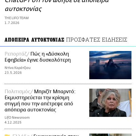
ChatGPT ότι τον ώθησε σε απόπειρα
ΑΜΠΑ
αυτοκτονίας
PRINT
THE LIFO TEAM
1.7.2026
ΠΡΟΣΦΑΤΕΣ ΕΙΔΗΣΕΙΣ
ΑΠΟΠΕΙΡΑ ΑΥΤΟΚΤΟΝΙΑΣ
Ρεπορτάζ
Πώς η «Δύσκολη
Εφηβεία» έγινε δυσκολότερη
Ντίνα Καράτζιου
23.5.2026
Πολιτισμός
Μπριζίτ Μπαρντό:
Εκμυστηρεύεται την κρίσιμη
στιγμή που την απέτρεψε από
απόπειρα αυτοκτονίας
LifO Newsroom
4.12.2025