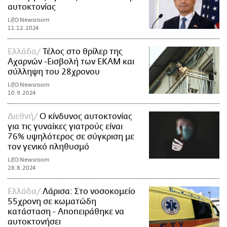
αυτοκτονίας
LifO Newsroom
11.12.2024
Ελλάδα
Τέλος στο θρίλερ της
Αχαρνών -Εισβολή των ΕΚΑΜ και
σύλληψη του 28χρονου
LifO Newsroom
10.9.2024
Διεθνή
Ο κίνδυνος αυτοκτονίας
για τις γυναίκες γιατρούς είναι
76% υψηλότερος σε σύγκριση με
τον γενικό πληθυσμό
LifO Newsroom
28.8.2024
Ελλάδα
Λάρισα: Στο νοσοκομείο
55χρονη σε κωματώδη
κατάσταση - Αποπειράθηκε να
αυτοκτονήσει