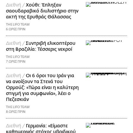
Διεθνή /
Χούθι: Έπληξαν
σαουδαραβικό διυλιστήριο στην
ακτή της Ερυθράς Θάλασσας
THE LIFO TEAM
6 ΩΡΕΣ ΠΡΙΝ
Διεθνή /
Συντριβή ελικοπτέρου
στη Βραζιλία: Τέσσερις νεκροί
THE LIFO TEAM
7 ΩΡΕΣ ΠΡΙΝ
Διεθνή /
Οι 6 όροι του Ιράν για
να ανοίξουν τα Στενά του
Ορμούζ: «Τώρα είναι η καλύτερη
στιγμή για συμφωνία», λέει ο
Πεζεσκιάν
THE LIFO TEAM
8 ΩΡΕΣ ΠΡΙΝ
Διεθνή /
Γερμανία: «Είμαστε
καθημερινός στόχος υβριδικού