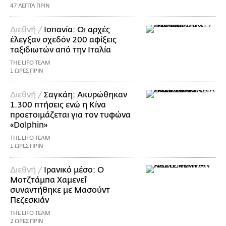
47 ΛΕΠΤΑ ΠΡΙΝ
Διεθνή /
Ισπανία: Οι αρχές
έλεγξαν σχεδόν 200 αφίξεις
ταξιδιωτών από την Ιταλία
THE LIFO TEAM
1 ΩΡΕΣ ΠΡΙΝ
Διεθνή /
Σαγκάη: Ακυρώθηκαν
1.300 πτήσεις ενώ η Κίνα
προετοιμάζεται για τον τυφώνα
«Dolphin»
THE LIFO TEAM
1 ΩΡΕΣ ΠΡΙΝ
Διεθνή /
Ιρανικό μέσο: Ο
Μοτζτάμπα Χαμενεΐ
συναντήθηκε με Μασούντ
Πεζεσκιάν
THE LIFO TEAM
2 ΩΡΕΣ ΠΡΙΝ