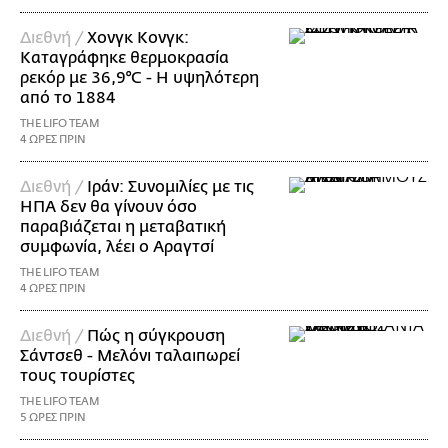
Διεθνή /
Χονγκ Κονγκ:
Καταγράφηκε θερμοκρασία
ρεκόρ με 36,9°C - Η υψηλότερη
από το 1884
THE LIFO TEAM
4 ΩΡΕΣ ΠΡΙΝ
Διεθνή /
Ιράν: Συνομιλίες με τις
ΗΠΑ δεν θα γίνουν όσο
παραβιάζεται η μεταβατική
συμφωνία, λέει ο Αραγτσί
THE LIFO TEAM
4 ΩΡΕΣ ΠΡΙΝ
Διεθνή /
Πώς η σύγκρουση
Σάντσεθ - Μελόνι ταλαιπωρεί
τους τουρίστες
THE LIFO TEAM
5 ΩΡΕΣ ΠΡΙΝ