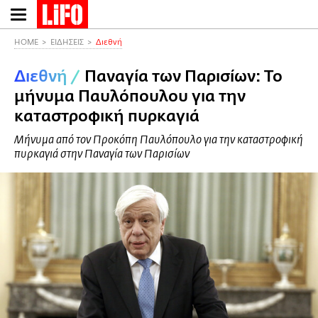
Παράκαμψη
προς
το
HOME
ΕΙΔΗΣΕΙΣ
Διεθνή
κυρίως
Διεθνή
/
Παναγία των Παρισίων: Το
περιεχόμενο
μήνυμα Παυλόπουλου για την
καταστροφική πυρκαγιά
Μήνυμα από τον Προκόπη Παυλόπουλο για την καταστροφική
πυρκαγιά στην Παναγία των Παρισίων