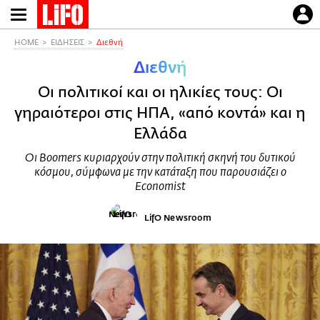
Παράκαμψη
προς
το
HOME
ΕΙΔΗΣΕΙΣ
Διεθνή
κυρίως
Διεθνή
περιεχόμενο
Οι πολιτικοί και οι ηλικίες τους: Οι
γηραιότεροι στις ΗΠΑ, «από κοντά» και η
Ελλάδα
Οι Boomers κυριαρχούν στην πολιτική σκηνή του δυτικού
κόσμου, σύμφωνα με την κατάταξη που παρουσιάζει ο
Economist
LifO Newsroom