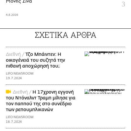
Μονής Σινά
4.8.2026
ΣΧΕΤΙΚΑ ΑΡΘΡΑ
Διεθνή /
Τζο Μπάιντεν: Η
οικογένειά του συζητά την
πιθανή αποχώρησή του;
LIFO NEWSROOM
19.7.2024
Διεθνή /
Η 17χρονη εγγονή
του Ντόναλντ Τραμπ μίλησε για
τον παππού της στο συνέδριο
των ρεπουμπλικανών
LIFO NEWSROOM
18.7.2024