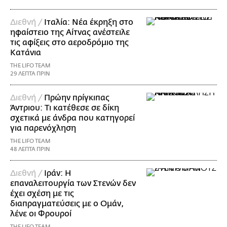
Διεθνή /
Ιταλία: Νέα έκρηξη στο
ηφαίστειο της Αίτνας ανέστειλε
τις αφίξεις στο αεροδρόμιο της
Κατάνια
THE LIFO TEAM
29 ΛΕΠΤΑ ΠΡΙΝ
Διεθνή /
Πρώην πρίγκιπας
Άντριου: Τι κατέθεσε σε δίκη
σχετικά με άνδρα που κατηγορεί
για παρενόχληση
THE LIFO TEAM
48 ΛΕΠΤΑ ΠΡΙΝ
Διεθνή /
Ιράν: Η
επαναλειτουργία των Στενών δεν
έχει σχέση με τις
διαπραγματεύσεις με ο Ομάν,
λένε οι Φρουροί
THE LIFO TEAM