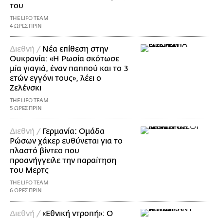
του
THE LIFO TEAM
4 ΩΡΕΣ ΠΡΙΝ
Διεθνή /
Νέα επίθεση στην
Ουκρανία: «Η Ρωσία σκότωσε
μία γιαγιά, έναν παππού και το 3
ετών εγγόνι τους», λέει ο
Ζελένσκι
THE LIFO TEAM
5 ΩΡΕΣ ΠΡΙΝ
Διεθνή /
Γερμανία: Ομάδα
Ρώσων χάκερ ευθύνεται για το
πλαστό βίντεο που
προανήγγειλε την παραίτηση
του Μερτς
THE LIFO TEAM
6 ΩΡΕΣ ΠΡΙΝ
Διεθνή /
«Εθνική ντροπή»: Ο