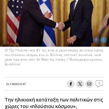
Ο Τζο Μπάιντεν στα 81 του είναι ο μεγαλύτερος σε ηλικία ηγέτης
του πλούσιου κόσμου, ενω οι Έλληνες πολιτικοί, συνολικά, κατά
μέσο όρο είναι στην 4η θέση της λίστας / Φωτογραφία αρχείου:
Eurokinissi
0
21.7.2024 | 21:47
Την ηλικιακή κατάταξη των πολιτικών στις
χώρες του «πλούσιου κόσμου»,