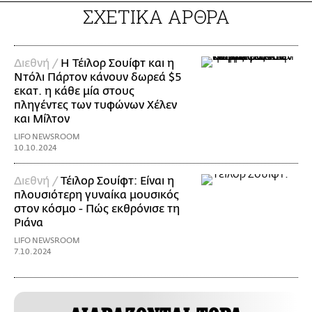
ΣΧΕΤΙΚΑ ΑΡΘΡΑ
Διεθνή /
Η Τέιλορ Σουίφτ και η
Ντόλι Πάρτον κάνουν δωρεά $5
εκατ. η κάθε μία στους
πληγέντες των τυφώνων Χέλεν
και Μίλτον
LIFO NEWSROOM
10.10.2024
Διεθνή /
Τέιλορ Σουίφτ: Είναι η
πλουσιότερη γυναίκα μουσικός
στον κόσμο - Πώς εκθρόνισε τη
Ριάνα
LIFO NEWSROOM
7.10.2024