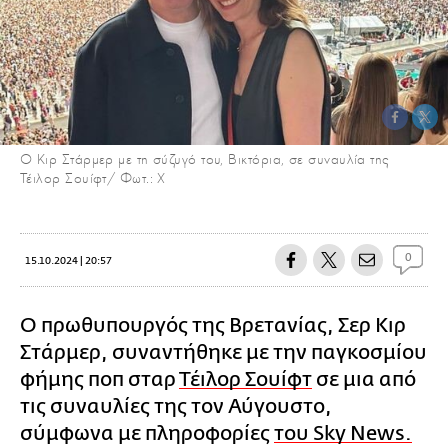
Ο Κιρ Στάρμερ με τη σύζυγό του, Βικτόρια, σε συναυλία της
Τέιλορ Σουίφτ/ Φωτ.: Χ
0
15.10.2024 | 20:57
Ο πρωθυπουργός της Βρετανίας, Σερ Κιρ
Στάρμερ, συναντήθηκε με την παγκοσμίου
φήμης ποπ σταρ
Τέιλορ Σουίφτ
σε μια από
τις συναυλίες της τον Αύγουστο,
σύμφωνα με πληροφορίες
του Sky News.