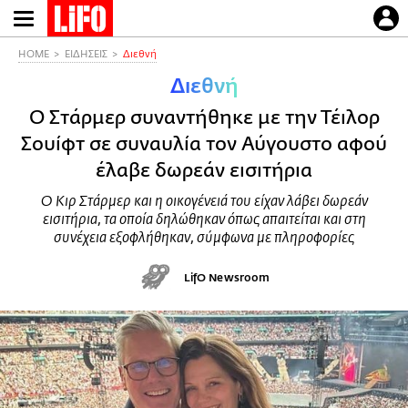
Παράκαμψη
προς
το
HOME
ΕΙΔΗΣΕΙΣ
Διεθνή
κυρίως
Διεθνή
περιεχόμενο
Ο Στάρμερ συναντήθηκε με την Τέιλορ
Σουίφτ σε συναυλία τον Αύγουστο αφού
έλαβε δωρεάν εισιτήρια
Ο Κιρ Στάρμερ και η οικογένειά του είχαν λάβει δωρεάν
εισιτήρια, τα οποία δηλώθηκαν όπως απαιτείται και στη
συνέχεια εξοφλήθηκαν, σύμφωνα με πληροφορίες
LifO Newsroom