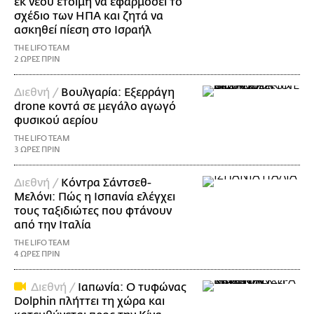
εκ νέου έτοιμη να εφαρμόσει το
σχέδιο των ΗΠΑ και ζητά να
ασκηθεί πίεση στο Ισραήλ
THE LIFO TEAM
2 ΩΡΕΣ ΠΡΙΝ
Διεθνή /
Βουλγαρία: Εξερράγη
drone κοντά σε μεγάλο αγωγό
φυσικού αερίου
THE LIFO TEAM
3 ΩΡΕΣ ΠΡΙΝ
Διεθνή /
Κόντρα Σάντσεθ-
Μελόνι: Πώς η Ισπανία ελέγχει
τους ταξιδιώτες που φτάνουν
από την Ιταλία
THE LIFO TEAM
4 ΩΡΕΣ ΠΡΙΝ
Διεθνή /
Ιαπωνία: Ο τυφώνας
Dolphin πλήττει τη χώρα και