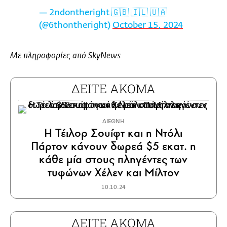
— 2ndontheright 🇬🇧 🇮🇱 🇺🇦
(@6thontheright)
October 15, 2024
Με πληροφορίες από SkyNews
ΔΕΙΤΕ ΑΚΟΜΑ
ΔΙΕΘΝΗ
Η Τέιλορ Σουίφτ και η Ντόλι
Πάρτον κάνουν δωρεά $5 εκατ. η
κάθε μία στους πληγέντες των
τυφώνων Χέλεν και Μίλτον
10.10.24
ΔΕΙΤΕ ΑΚΟΜΑ