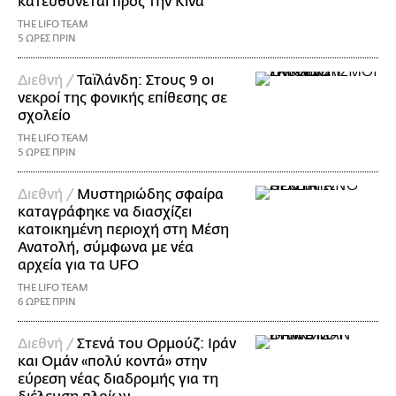
κατευθύνεται προς την Κίνα
THE LIFO TEAM
5 ΩΡΕΣ ΠΡΙΝ
Διεθνή /
Ταϊλάνδη: Στους 9 οι
νεκροί της φονικής επίθεσης σε
σχολείο
THE LIFO TEAM
5 ΩΡΕΣ ΠΡΙΝ
Διεθνή /
Μυστηριώδης σφαίρα
καταγράφηκε να διασχίζει
κατοικημένη περιοχή στη Μέση
Ανατολή, σύμφωνα με νέα
αρχεία για τα UFO
THE LIFO TEAM
6 ΩΡΕΣ ΠΡΙΝ
Διεθνή /
Στενά του Ορμούζ: Ιράν
και Ομάν «πολύ κοντά» στην
εύρεση νέας διαδρομής για τη