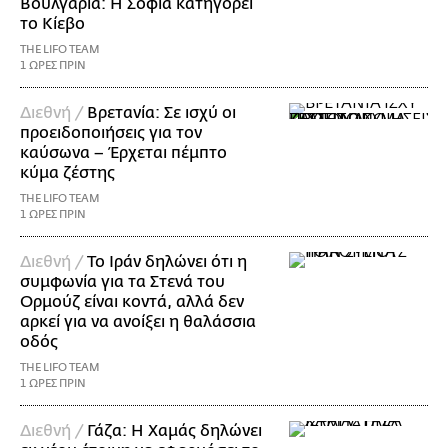
Βουλγαρία: Η Σόφια κατηγορεί
το Κίεβο
THE LIFO TEAM
1 ΩΡΕΣ ΠΡΙΝ
Διεθνή /
Βρετανία: Σε ισχύ οι
προειδοποιήσεις για τον
καύσωνα – Έρχεται πέμπτο
κύμα ζέστης
THE LIFO TEAM
1 ΩΡΕΣ ΠΡΙΝ
Διεθνή /
Το Ιράν δηλώνει ότι η
συμφωνία για τα Στενά του
Ορμούζ είναι κοντά, αλλά δεν
αρκεί για να ανοίξει η θαλάσσια
οδός
THE LIFO TEAM
1 ΩΡΕΣ ΠΡΙΝ
Διεθνή /
Γάζα: Η Χαμάς δηλώνει