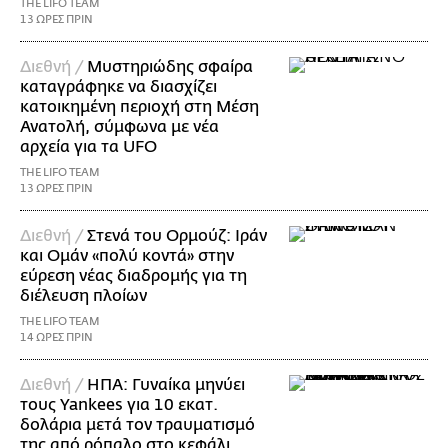
THE LIFO TEAM
13 ΩΡΕΣ ΠΡΙΝ
Διεθνή /
Μυστηριώδης σφαίρα
καταγράφηκε να διασχίζει
κατοικημένη περιοχή στη Μέση
Ανατολή, σύμφωνα με νέα
αρχεία για τα UFO
THE LIFO TEAM
13 ΩΡΕΣ ΠΡΙΝ
Διεθνή /
Στενά του Ορμούζ: Ιράν
και Ομάν «πολύ κοντά» στην
εύρεση νέας διαδρομής για τη
διέλευση πλοίων
THE LIFO TEAM
14 ΩΡΕΣ ΠΡΙΝ
Διεθνή /
ΗΠΑ: Γυναίκα μηνύει
τους Yankees για 10 εκατ.
δολάρια μετά τον τραυματισμό
της από ρόπαλο στο κεφάλι