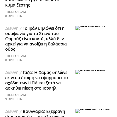
κύμα ζέστης
THE LIFO TEAM
8 ΩΡΕΣ ΠΡΙΝ
Διεθνή /
Το Ιράν δηλώνει ότι η
συμφωνία για τα Στενά του
Ορμούζ είναι κοντά, αλλά δεν
αρκεί για να ανοίξει η θαλάσσια
οδός
THE LIFO TEAM
8 ΩΡΕΣ ΠΡΙΝ
Διεθνή /
Γάζα: Η Χαμάς δηλώνει
εκ νέου έτοιμη να εφαρμόσει το
σχέδιο των ΗΠΑ και ζητά να
ασκηθεί πίεση στο Ισραήλ
THE LIFO TEAM
9 ΩΡΕΣ ΠΡΙΝ
Διεθνή /
Βουλγαρία: Εξερράγη
drone κοντά σε μεγάλο αγωγό