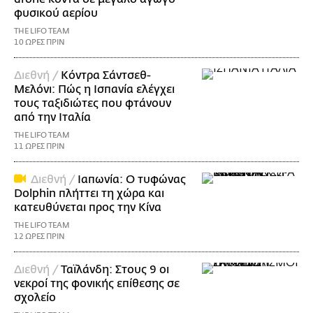
φυσικού αερίου
THE LIFO TEAM
10 ΩΡΕΣ ΠΡΙΝ
Διεθνή /
Κόντρα Σάντσεθ-
Μελόνι: Πώς η Ισπανία ελέγχει
τους ταξιδιώτες που φτάνουν
από την Ιταλία
THE LIFO TEAM
11 ΩΡΕΣ ΠΡΙΝ
Διεθνή /
Ιαπωνία: Ο τυφώνας
Dolphin πλήττει τη χώρα και
κατευθύνεται προς την Κίνα
THE LIFO TEAM
12 ΩΡΕΣ ΠΡΙΝ
Διεθνή /
Ταϊλάνδη: Στους 9 οι
νεκροί της φονικής επίθεσης σε
σχολείο