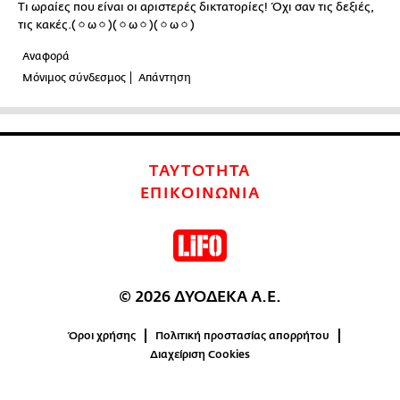
Τι ωραίες που είναι οι αριστερές δικτατορίες! Όχι σαν τις δεξιές,
τις κακές.(ㆁωㆁ)(ㆁωㆁ)(ㆁωㆁ)
Αναφορά
Μόνιμος σύνδεσμος
Απάντηση
ΤΑΥΤΟΤΗΤΑ
ΕΠΙΚΟΙΝΩΝΙΑ
© 2026 ΔΥΟΔΕΚΑ Α.Ε.
Όροι χρήσης
Πολιτική προστασίας απορρήτου
Διαχείριση Cookies