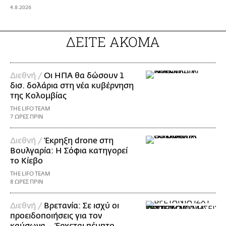
4.8.2026
ΔΕΙΤΕ ΑΚΟΜΑ
Διεθνή /
Οι ΗΠΑ θα δώσουν 1
δισ. δολάρια στη νέα κυβέρνηση
της Κολομβίας
THE LIFO TEAM
7 ΩΡΕΣ ΠΡΙΝ
Διεθνή /
Έκρηξη drone στη
Βουλγαρία: Η Σόφια κατηγορεί
το Κίεβο
THE LIFO TEAM
8 ΩΡΕΣ ΠΡΙΝ
Διεθνή /
Βρετανία: Σε ισχύ οι
προειδοποιήσεις για τον
καύσωνα – Έρχεται πέμπτο