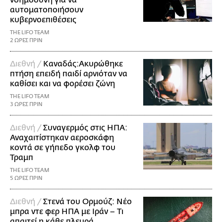
αυτοματοποιήσουν
κυβερνοεπιθέσεις
THE LIFO TEAM
2 ΩΡΕΣ ΠΡΙΝ
Διεθνή /
Καναδάς:Ακυρώθηκε
πτήση επειδή παιδί αρνιόταν να
καθίσει και να φορέσει ζώνη
THE LIFO TEAM
3 ΩΡΕΣ ΠΡΙΝ
Διεθνή /
Συναγερμός στις ΗΠΑ:
Αναχαιτίστηκαν αεροσκάφη
κοντά σε γήπεδο γκολφ του
Τραμπ
THE LIFO TEAM
5 ΩΡΕΣ ΠΡΙΝ
Διεθνή /
Στενά του Ορμούζ: Νέο
μπρα ντε φερ ΗΠΑ με Ιράν – Τι
απαιτεί η κάθε πλευρά