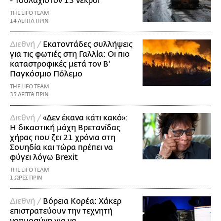
- Τουλάχιστον 13 νεκροί
THE LIFO TEAM
14 ΛΕΠΤΑ ΠΡΙΝ
Διεθνή /
Εκατοντάδες συλλήψεις
για τις φωτιές στη Γαλλία: Οι πιο
καταστροφικές μετά τον Β'
Παγκόσμιο Πόλεμο
THE LIFO TEAM
35 ΛΕΠΤΑ ΠΡΙΝ
Διεθνή /
«Δεν έκανα κάτι κακό»:
Η δικαστική μάχη Βρετανίδας
χήρας που ζει 21 χρόνια στη
Σουηδία και τώρα πρέπει να
φύγει λόγω Brexit
THE LIFO TEAM
1 ΩΡΕΣ ΠΡΙΝ
Διεθνή /
Βόρεια Κορέα: Χάκερ
επιστρατεύουν την τεχνητή
νοημοσύνη για να