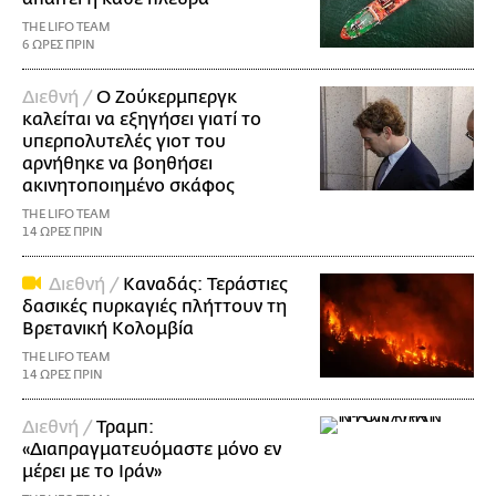
THE LIFO TEAM
6 ΩΡΕΣ ΠΡΙΝ
Διεθνή /
Ο Ζούκερμπεργκ
καλείται να εξηγήσει γιατί το
υπερπολυτελές γιοτ του
αρνήθηκε να βοηθήσει
ακινητοποιημένο σκάφος
THE LIFO TEAM
14 ΩΡΕΣ ΠΡΙΝ
Διεθνή /
Καναδάς: Τεράστιες
δασικές πυρκαγιές πλήττουν τη
Βρετανική Κολομβία
THE LIFO TEAM
14 ΩΡΕΣ ΠΡΙΝ
Διεθνή /
Τραμπ:
«Διαπραγματευόμαστε μόνο εν
μέρει με το Ιράν»