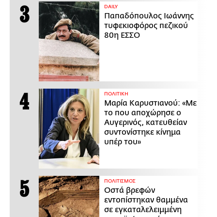
DAILY
Παπαδόπουλος Ιωάννης
τυφεκιοφόρος πεζικού
80η ΕΣΣΟ
ΠΟΛΙΤΙΚΗ
Μαρία Καρυστιανού: «Με
το που αποχώρησε ο
Αυγερινός, κατευθείαν
συντονίστηκε κίνημα
υπέρ του»
ΠΟΛΙΤΙΣΜΟΣ
Οστά βρεφών
εντοπίστηκαν θαμμένα
σε εγκαταλελειμμένη