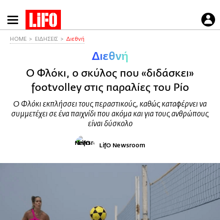
Παράκαμψη
προς
το
HOME
ΕΙΔΗΣΕΙΣ
Διεθνή
κυρίως
Διεθνή
περιεχόμενο
Ο Φλόκι, ο σκύλος που «διδάσκει»
footvolley στις παραλίες του Ρίο
Ο Φλόκι εκπλήσσει τους περαστικούς, καθώς καταφέρνει να
συμμετέχει σε ένα παιχνίδι που ακόμα και για τους ανθρώπους
είναι δύσκολο
LifO Newsroom