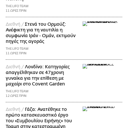
THE LIFO TEAM
11 ΩΡΕΣ ΠΡΙΝ
Διεθνή /
Στενά του Ορμούζ:
Ανέφικτη για τη ναυτιλία η
συμφωνία Ιράν - Ομάν, εκτιμούν
πηγές της αγοράς
THE LIFO TEAM
11 ΩΡΕΣ ΠΡΙΝ
Διεθνή /
Λονδίνο: Κατηγορίες
απαγγέλθηκαν σε 47χρονη
γυναίκα για την επίθεση με
μαχαίρι στο Covent Garden
THE LIFO TEAM
12 ΩΡΕΣ ΠΡΙΝ
Διεθνή /
Γάζα: Ανατέθηκε το
πρώτο κατασκευαστικό έργο
του «Συμβουλίου Ειρήνης» του
Τραμπ στην κατεστραμμένη