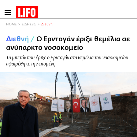
Παράκαμψη
προς
το
HOME
ΕΙΔΗΣΕΙΣ
Διεθνή
κυρίως
Διεθνή
/
Ο Ερντογάν έριξε θεμέλια σε
περιεχόμενο
ανύπαρκτο νοσοκομείο
Το μπετόν που έριξε ο Ερντογάν στα θεμέλια του νοσοκομείου
αφαιρέθηκε την επομένη