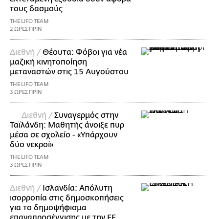
τους δασμούς
THE LIFO TEAM
2 ΩΡΕΣ ΠΡΙΝ
Διεθνή /
Θέουτα: Φόβοι για νέα
μαζική κινητοποίηση
μεταναστών στις 15 Αυγούστου
THE LIFO TEAM
3 ΩΡΕΣ ΠΡΙΝ
Διεθνή /
Συναγερμός στην
Ταϊλάνδη: Μαθητής άνοιξε πυρ
μέσα σε σχολείο - «Υπάρχουν
δύο νεκροί»
THE LIFO TEAM
3 ΩΡΕΣ ΠΡΙΝ
Διεθνή /
Ισλανδία: Απόλυτη
ισορροπία στις δημοσκοπήσεις
για το δημοψήφισμα
επαναπροσέγγισης με την ΕΕ