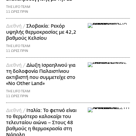
THE LIFO TEAM
11 ΩΡΕΣ ΠΡΙΝ
Διεθνή /
Σλοβακία: Ρεκόρ
υψηλής θερμοκρασίας με 42,2
βαθμούς Κελσίου
THE LIFO TEAM
11 ΩΡΕΣ ΠΡΙΝ
Διεθνή /
Δίωξη Ισραηλινού για
τη δολοφονία Παλαιστίνιου
ακτιβιστή που συμμετείχε στο
«No Other Land»
THE LIFO TEAM
11 ΩΡΕΣ ΠΡΙΝ
Διεθνή /
Ιταλία: Το φετινό είναι
το θερμότερο καλοκαίρι του
τελευταίου αιώνα – Στους 48
βαθμούς η θερμοκρασία στη
Νάπολη