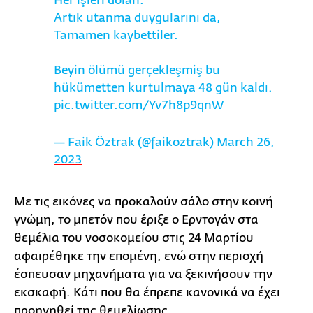
Her işleri dolan.
Artık utanma duygularını da,
Tamamen kaybettiler.
Beyin ölümü gerçekleşmiş bu
hükümetten kurtulmaya 48 gün kaldı.
pic.twitter.com/Yv7h8p9qnW
— Faik Öztrak (@faikoztrak)
March 26,
2023
Με τις εικόνες να προκαλούν σάλο στην κοινή
γνώμη, το μπετόν που έριξε ο Ερντογάν στα
θεμέλια του νοσοκομείου στις 24 Μαρτίου
αφαιρέθηκε την επομένη, ενώ στην περιοχή
έσπευσαν μηχανήματα για να ξεκινήσουν την
εκσκαφή. Κάτι που θα έπρεπε κανονικά να έχει
προηγηθεί της θεμελίωσης.