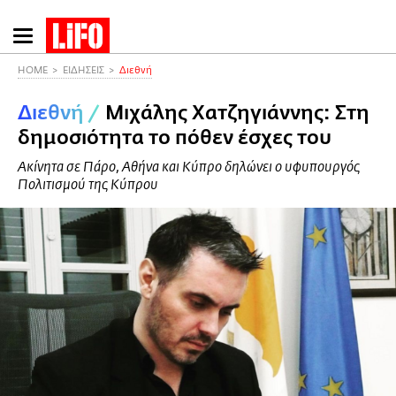
Παράκαμψη
προς
το
HOME
ΕΙΔΗΣΕΙΣ
Διεθνή
κυρίως
Διεθνή
/
Μιχάλης Χατζηγιάννης: Στη
περιεχόμενο
δημοσιότητα το πόθεν έσχες του
Ακίνητα σε Πάρο, Αθήνα και Κύπρο δηλώνει ο υφυπουργός
Πολιτισμού της Κύπρου