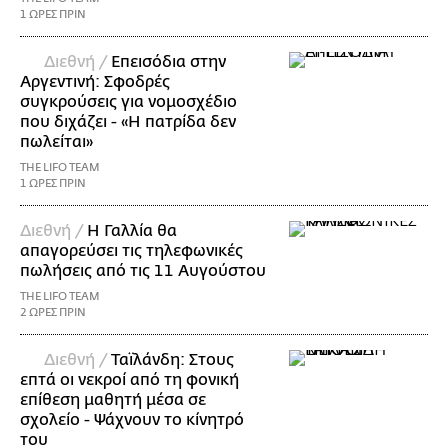
1 ΩΡΕΣ ΠΡΙΝ
Διεθνή /
Επεισόδια στην
Αργεντινή: Σφοδρές
συγκρούσεις για νομοσχέδιο
που διχάζει - «Η πατρίδα δεν
πωλείται»
THE LIFO TEAM
1 ΩΡΕΣ ΠΡΙΝ
Διεθνή /
Η Γαλλία θα
απαγορεύσει τις τηλεφωνικές
πωλήσεις από τις 11 Αυγούστου
THE LIFO TEAM
2 ΩΡΕΣ ΠΡΙΝ
Διεθνή /
Ταϊλάνδη: Στους
επτά οι νεκροί από τη φονική
επίθεση μαθητή μέσα σε
σχολείο - Ψάχνουν το κίνητρό
του