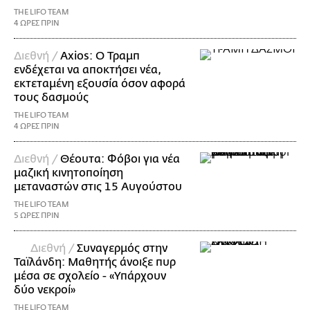
THE LIFO TEAM
4 ΩΡΕΣ ΠΡΙΝ
Διεθνή /
Axios: Ο Τραμπ
ενδέχεται να αποκτήσει νέα,
εκτεταμένη εξουσία όσον αφορά
τους δασμούς
THE LIFO TEAM
4 ΩΡΕΣ ΠΡΙΝ
Διεθνή /
Θέουτα: Φόβοι για νέα
μαζική κινητοποίηση
μεταναστών στις 15 Αυγούστου
THE LIFO TEAM
5 ΩΡΕΣ ΠΡΙΝ
Διεθνή /
Συναγερμός στην
Ταϊλάνδη: Μαθητής άνοιξε πυρ
μέσα σε σχολείο - «Υπάρχουν
δύο νεκροί»
THE LIFO TEAM