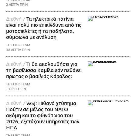
2 ΛΕΠΤΑ ΠΡΙΝ
Διεθνή /
Τα ηλεκτρικά πατίνια
είναι πολύ πιο επικίνδυνα από τις
μοτοσικλέτες ή τα ποδήλατα,
σύμφωνα με ανάλυση
THE LIFO TEAM
38 ΛΕΠΤΑ ΠΡΙΝ
Διεθνή /
Τι θα ακολουθήσει για
τη βασίλισσα Καμίλα εάν πεθάνει
πρώτος ο βασιλιάς Κάρολος;
THE LIFO TEAM
1 ΩΡΕΣ ΠΡΙΝ
Διεθνή /
WSJ: Πιθανό χτύπημα
Πούτιν σε μέλος του ΝΑΤΟ
ακόμη και το φθινόπωρο του
2026, εξετάζουν υπηρεσίες των
ΗΠΑ
THE LIFO TEAM