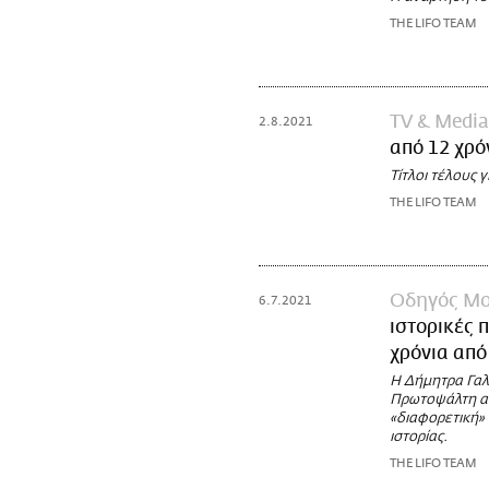
THE LIFO TEAM
TV & Media
2.8.2021
από 12 χρό
Τίτλοι τέλους 
THE LIFO TEAM
Οδηγός Μο
6.7.2021
ιστορικές 
χρόνια απ
Η Δήμητρα Γαλά
Πρωτοψάλτη απ
«διαφορετική»
ιστορίας.
THE LIFO TEAM