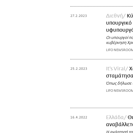
Διεθνή
Κύ
27.2.2023
υπουργικό
υφυπουργό
Οι υπουργοί π
κυβέρνηση Χρ
LIFO NEWSROO
It's Viral
Χ
25.2.2023
σταμάτησα 
Όπως δήλωσε δ
LIFO NEWSROO
Ελλάδα
Θε
16.4.2022
αναβάλλετ
Η ανάρτησή το