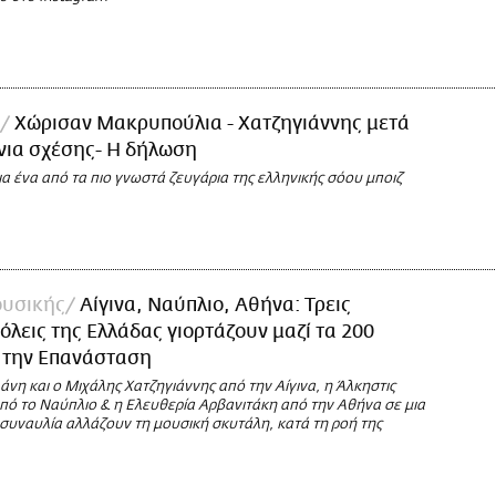
Χώρισαν Μακρυπούλια - Χατζηγιάννης μετά
νια σχέσης- Η δήλωση
για ένα από τα πιο γνωστά ζευγάρια της ελληνικής σόου μποιζ
υσικής
Αίγινα, Ναύπλιο, Αθήνα: Τρεις
πόλεις της Ελλάδας γιορτάζουν μαζί τα 200
ό την Επανάσταση
νη και ο Μιχάλης Χατζηγιάννης από την Αίγινα, η Άλκηστις
ό το Ναύπλιο & η Ελευθερία Αρβανιτάκη από την Αθήνα σε μια
 συναυλία αλλάζουν τη μουσική σκυτάλη, κατά τη ροή της