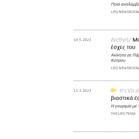
Ποια αναλαμβά
LIFO NEWSROO
Διεθνή
Μι
10.5.2023
έσχες του
Ακίνητα σε Πά
Κύπρου
LIFO NEWSROO
It's Vira
13.3.2023
βιαστικά έ
Η γνωριμία με
THE LIFO TEAM