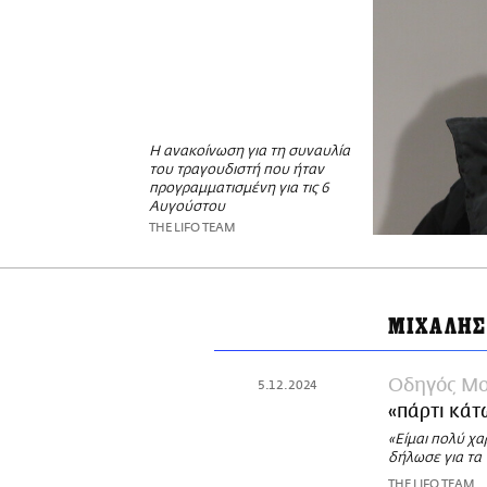
Η ανακοίνωση για τη συναυλία
του τραγουδιστή που ήταν
προγραμματισμένη για τις 6
Αυγούστου
THE LIFO TEAM
ΜΙΧΑΛΗΣ
Οδηγός Μο
5.12.2024
«πάρτι κάτ
«Είμαι πολύ χα
δήλωσε για τα 
THE LIFO TEAM