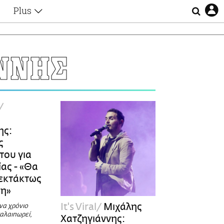
Plus
Θέματα
Συνεντεύξεις
Videos
ΝΝΗΣ
τα
Αφιερώματα
Ζώδια
Εξομολογήσεις
Blogs
η
Οι Αθηναίοι
Απώλειες
ης:
Lgbtqi+
ς
Επιλογές
του για
ας - «Θα
εκτάκτως
ση»
It's Viral
Μιχάλης
να χρόνιο
αλαιπωρεί,
Χατζηγιάννης: