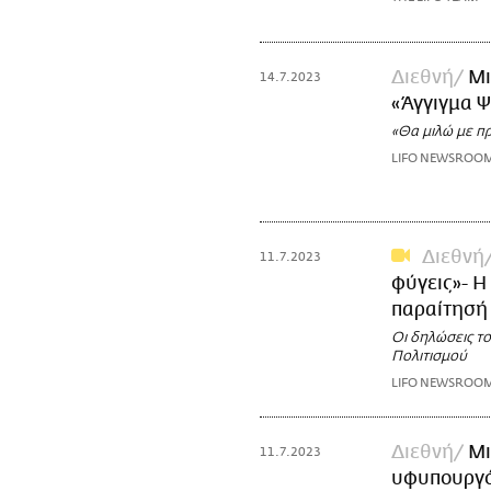
Διεθνή
Μι
14.7.2023
«Άγγιγμα Ψ
«Θα μιλώ με π
LIFO NEWSROO
Διεθνή
11.7.2023
φύγεις»- Η
παραίτησή
Οι δηλώσεις τ
Πολιτισμού
LIFO NEWSROO
Διεθνή
Μι
11.7.2023
υφυπουργό