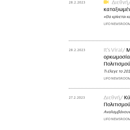
Διεθνή
28.2.2023
καταξιωμέν
«Θα κρίνεται κ
LIFO NEWSROO
It's Viral
Μ
28.2.2023
ορκωμοσία-
Πολιτισμο
Τι έλεγε το 20
LIFO NEWSROO
Διεθνή
Κύ
27.2.2023
Πολιτισμού
Αναλαμβάνουν
LIFO NEWSROO