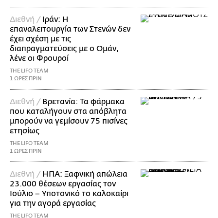
Διεθνή /
Ιράν: Η
επαναλειτουργία των Στενών δεν
έχει σχέση με τις
διαπραγματεύσεις με ο Ομάν,
λένε οι Φρουροί
THE LIFO TEAM
1 ΩΡΕΣ ΠΡΙΝ
Διεθνή /
Βρετανία: Τα φάρμακα
που καταλήγουν στα απόβλητα
μπορούν να γεμίσουν 75 πισίνες
ετησίως
THE LIFO TEAM
1 ΩΡΕΣ ΠΡΙΝ
Διεθνή /
ΗΠΑ: Ξαφνική απώλεια
23.000 θέσεων εργασίας τον
Ιούλιο – Υποτονικό το καλοκαίρι
για την αγορά εργασίας
THE LIFO TEAM