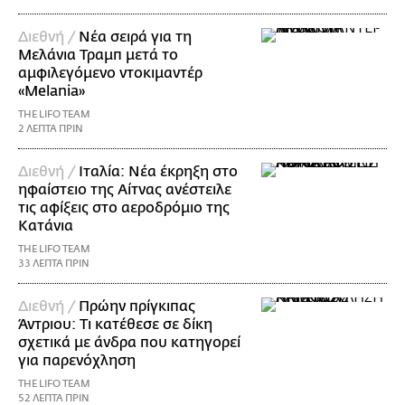
Διεθνή /
Νέα σειρά για τη
Μελάνια Τραμπ μετά το
αμφιλεγόμενο ντοκιμαντέρ
«Melania»
THE LIFO TEAM
2 ΛΕΠΤΑ ΠΡΙΝ
Διεθνή /
Ιταλία: Νέα έκρηξη στο
ηφαίστειο της Αίτνας ανέστειλε
τις αφίξεις στο αεροδρόμιο της
Κατάνια
THE LIFO TEAM
33 ΛΕΠΤΑ ΠΡΙΝ
Διεθνή /
Πρώην πρίγκιπας
Άντριου: Τι κατέθεσε σε δίκη
σχετικά με άνδρα που κατηγορεί
για παρενόχληση
THE LIFO TEAM
52 ΛΕΠΤΑ ΠΡΙΝ