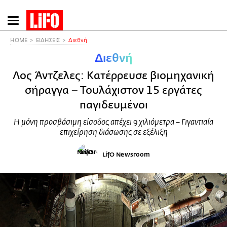
Παράκαμψη
προς
το
HOME
ΕΙΔΗΣΕΙΣ
Διεθνή
κυρίως
Διεθνή
περιεχόμενο
Λος Άντζελες: Κατέρρευσε βιομηχανική
σήραγγα – Τουλάχιστον 15 εργάτες
παγιδευμένοι
Η μόνη προσβάσιμη είσοδος απέχει 9 χιλιόμετρα – Γιγαντιαία
επιχείρηση διάσωσης σε εξέλιξη
LifO Newsroom