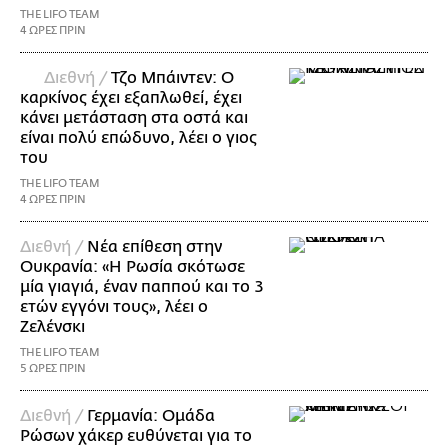
THE LIFO TEAM
4 ΩΡΕΣ ΠΡΙΝ
Διεθνή /
Τζο Μπάιντεν: Ο
καρκίνος έχει εξαπλωθεί, έχει
κάνει μετάσταση στα οστά και
είναι πολύ επώδυνο, λέει ο γιος
του
THE LIFO TEAM
4 ΩΡΕΣ ΠΡΙΝ
Διεθνή /
Νέα επίθεση στην
Ουκρανία: «Η Ρωσία σκότωσε
μία γιαγιά, έναν παππού και το 3
ετών εγγόνι τους», λέει ο
Ζελένσκι
THE LIFO TEAM
5 ΩΡΕΣ ΠΡΙΝ
Διεθνή /
Γερμανία: Ομάδα
Ρώσων χάκερ ευθύνεται για το