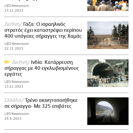
LifO Newsroom
23.11.2023
Διεθνή
Γάζα: Ο ισραηλινός
στρατός έχει καταστρέψει περίπου
400 υπόγειες σήραγγες της Χαμάς
LifO Newsroom
22.11.2023
Διεθνή
Ινδία: Κατάρρευση
σήραγγας με 40 εγκλωβισμένους
εργάτες
LifO Newsroom
13.11.2023
Ελλάδα
Τρένο ακινητοποιήθηκε
σε σήραγγα- Με 325 επιβάτες
LifO Newsroom
29.6.2023