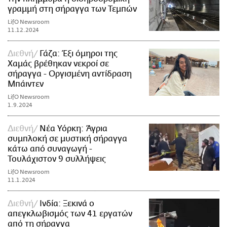
γραμμή στη σήραγγα των Τεμπών
LifO Newsroom
11.12.2024
Διεθνή
Γάζα: Έξι όμηροι της
Χαμάς βρέθηκαν νεκροί σε
σήραγγα - Οργισμένη αντίδραση
Μπάιντεν
LifO Newsroom
1.9.2024
Διεθνή
Νέα Υόρκη: Άγρια
συμπλοκή σε μυστική σήραγγα
κάτω από συναγωγή -
Τουλάχιστον 9 συλλήψεις
LifO Newsroom
11.1.2024
Διεθνή
Ινδία: Ξεκινά ο
απεγκλωβισμός των 41 εργατών
από τη σήραγγα