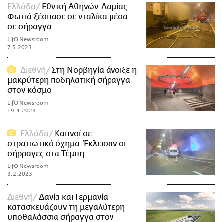
Ελλάδα
Εθνική Αθηνών-Λαμίας:
Φωτιά ξέσπασε σε νταλίκα μέσα
σε σήραγγα
LifO Newsroom
7.5.2023
Διεθνή
Στη Νορβηγία άνοιξε η
μακρύτερη ποδηλατική σήραγγα
στον κόσμο
LifO Newsroom
19.4.2023
Ελλάδα
Καπνοί σε
στρατιωτικό όχημα-Έκλεισαν οι
σήρραγες στα Τέμπη
LifO Newsroom
3.2.2023
Διεθνή
Δανία και Γερμανία
κατασκευάζουν τη μεγαλύτερη
υποθαλάσσια σήραγγα στον