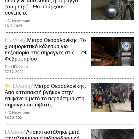
δεν έγινε από λάθος η σήραγγα
του μετρό - Θα υπάρξουν
συνέπειες
LifO Newsroom
18.3.2025
It's Viral
Μετρό Θεσσαλονίκης: Το
χιουμοριστικό κάλεσμα για
πεζοπορία στις σήραγγες στις... 29
Φεβρουαρίου
The LiFO team
17.12.2024
Ελλάδα
Μετρό Θεσσαλονίκης:
Από καταπακτή βγήκαν στην
επιφάνεια μετά το περπάτημα στη
σήραγγα οι επιβάτες
LifO Newsroom
16.12.2024
Ελλάδα
Αποκαταστάθηκε μετά
την πλημμύρα η σιδηροδρομική