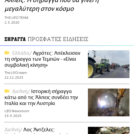
Άλπεις: Η σήραγγα που θα γίνει η
ΑΜΠΑ
μεγαλύτερη στον κόσμο
PRINT
THE LIFO TEAM
2.5.2026
ΠΡΟΣΦΑΤΕΣ ΕΙΔΗΣΕΙΣ
ΣΗΡΑΓΓΑ
Ελλάδα
Αγρότες: Απέκλεισαν
τη σήραγγα των Τεμπών - «Είναι
συμβολική κίνηση»
The LiFO team
22.12.2025
Διεθνή
Ιστορική σήραγγα
κάτω από τις Άλπεις συνδέει την
Ιταλία και την Αυστρία
LifO Newsroom
19.9.2025
Διεθνή
Λος Άντζελες: