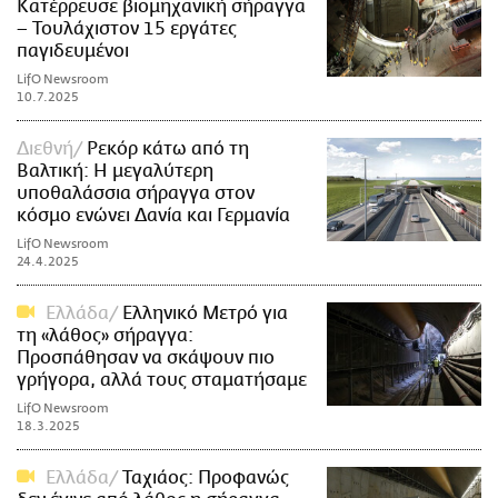
Κατέρρευσε βιομηχανική σήραγγα
– Τουλάχιστον 15 εργάτες
παγιδευμένοι
LifO Newsroom
10.7.2025
Διεθνή
Ρεκόρ κάτω από τη
Βαλτική: Η μεγαλύτερη
υποθαλάσσια σήραγγα στον
κόσμο ενώνει Δανία και Γερμανία
LifO Newsroom
24.4.2025
Ελλάδα
Ελληνικό Μετρό για
τη «λάθος» σήραγγα:
Προσπάθησαν να σκάψουν πιο
γρήγορα, αλλά τους σταματήσαμε
LifO Newsroom
18.3.2025
Ελλάδα
Ταχιάος: Προφανώς