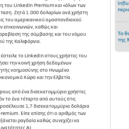
infl
τη του LinkedIn Premium και «όλων των
περι
ταση. Ζητά 1.000 δολαρίων ανά χρήστη
εις του αμερικανικού ομοσπονδιακού
 επικοινωνιών, καθώς και
Το θ
αραβίαση της σύμβασης και του νόμου
της 
ού της Καλιφόρνια.
έστειλε το LinkedIn στους χρήστες του
ιήσει την κοινή χρήση δεδομένων
νητής νοημοσύνης στο Ηνωμένο
ικονομικό Χώρο και την Ελβετία.
τερους από ένα δισεκατομμύριο χρήστες
όν το ένα τέταρτο από αυτούς στις
 προσέλκυσε 1,7 δισεκατομμύρια δολάρια
remium. Είπε επίσης ότι ο αριθμός των
άνεται ραγδαία καθώς συνεχίζει να
υνατότητες AI.