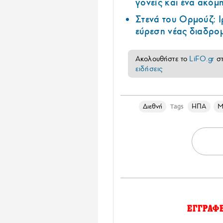
γονείς και ένα ακόμ
Στενά του Ορμούζ: 
εύρεση νέας διαδρομ
Ακολουθήστε το
LiFO.gr
σ
ειδήσεις
Διεθνή
ΗΠΑ
M
Tags
ΕΓΓΡΑΦ