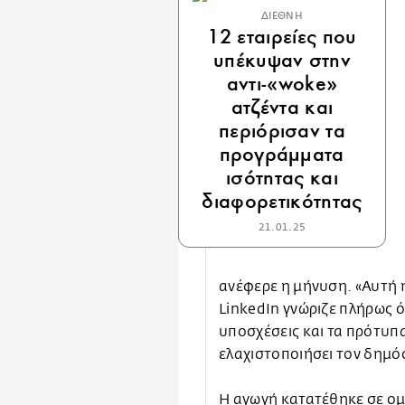
ΔΙΕΘΝΗ
12 εταιρείες που
υπέκυψαν στην
αντι-«woke»
ατζέντα και
περιόρισαν τα
προγράμματα
ισότητας και
διαφορετικότητας
21.01.25
ανέφερε η μήνυση. «Αυτή 
LinkedIn γνώριζε πλήρως ό
υποσχέσεις και τα πρότυπα
ελαχιστοποιήσει τον δημόσ
Η αγωγή κατατέθηκε σε ομ