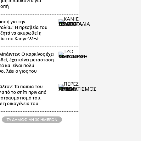
ηση διδάσκοντα για
λοπή
οπή για την
αλία»: Η πρεσβεία του
 ζητά να ακυρωθεί η
ία του Kanye West
Μπάιντεν: Ο καρκίνος έχει
θεί, έχει κάνει μετάσταση
ά και είναι πολύ
, λέει ο γιος του
ίλτον: Τα παιδιά του
 από το σπίτι πριν από
τοτραυματισμό του,
ε η οικογένειά του
ΤΑ ΔΗΜΟΦΙΛΗ 30 ΗΜΕΡΩΝ