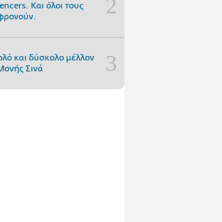
uencers. Και όλοι τους
φρονούν.
ολό και δύσκολο μέλλον
Μονής Σινά