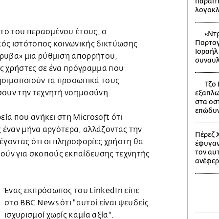
παραίτ
λογοκ
στο του περασμένου έτους, ο
«Ντρ
Πορτογ
ός ιστότοπος κοινωνικής δικτύωσης
Ισραήλ
όρυβα» μια ρύθμιση απορρήτου,
συναυλ
ς χρήστες σε ένα πρόγραμμα που
ρησιμοποιούν τα προσωπικά τους
Τζο 
σουν την τεχνητή νοημοσύνη.
εξαπλω
στα οστ
επώδυνο
εία που ανήκει στη Microsoft ότι
ς έναν μήνα αργότερα, αλλάζοντας την
Πέρεζ Χ
έγοντας ότι οι πληροφορίες χρήστη θα
έφυγαν
τον αυ
ύν για σκοπούς εκπαίδευσης τεχνητής
ανέφερ
Ένας εκπρόσωπος του LinkedIn είπε
στο BBC News ότι "αυτοί είναι ψευδείς
ισχυρισμοί χωρίς καμία αξία".