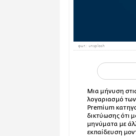
φωτ.: unsplash
Μια μήνυση στι
λογαριασμό των
Premium κατηγο
δικτύωσης ότι μ
μηνύματα με άλλ
εκπαίδευση μον