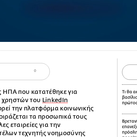
0
ς ΗΠΑ που κατατέθηκε για
Τι θα 
βασίλι
 χρηστών του
LinkedIn
πρώτος
ρεί την πλατφόρμα κοινωνικής
οιράζεται τα προσωπικά τους
Βρετανί
ες εταιρείες για την
επανεξε
τέλων τεχνητής νοημοσύνης
πρόσλη