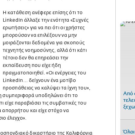
Η κατάθεση ανέφερε επίσης ότι το
LinkedIn άλλαξε την ενότητα «Συχνές
ερωτήσεις» για να πει ότι οι χρήστες
μπορούσαν να επιλέξουν να μην
μοιράζονται δεδομένα για σκοπούς
τεχνητής νοημοσύνης, αλλά ότι κάτι
τέτοιο δεν θα επηρεάσει την
εκπαίδευση που είχε ήδη
πραγματοποιηθεί. «Οι ενέργειες του
LinkedIn... δείχνουν ένα μοτίβο
προσπάθειας να καλύψει τα ίχνη του»,
Από 
η συμπεριφορά υποδηλώνει ότι το
τελε
τι είχε παραβιάσει τις συμβατικές του
ξεχω
 απορρήτου και είχε στόχο να
ιο έλεγχο».
Όλοι
οσπονδιακό δικαστήριο της Καλιφόρνια