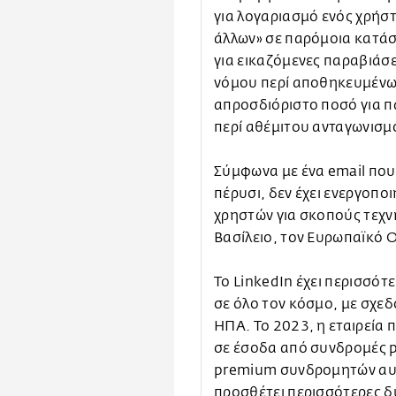
για λογαριασμό ενός χρήσ
άλλων» σε παρόμοια κατάσ
για εικαζόμενες παραβιάσ
νόμου περί αποθηκευμένων
απροσδιόριστο ποσό για π
περί αθέμιτου ανταγωνισμ
Σύμφωνα με ένα email που 
πέρυσι, δεν έχει ενεργοπο
χρηστών για σκοπούς τεχ
Βασίλειο, τον Ευρωπαϊκό Ο
Το LinkedIn έχει περισσό
σε όλο τον κόσμο, με σχεδ
ΗΠΑ. Το 2023, η εταιρεία
σε έσοδα από συνδρομές p
premium συνδρομητών αυξ
προσθέτει περισσότερες δ