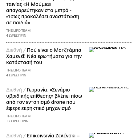
ταινίας «Η Μούμια»
απαγορεύτηκαν στο μετρό -
«Ίσως προκαλέσει αναστάτωση
σε παιδιά»
THE LIFO TEAM
4 ΩΡΕΣ ΠΡΙΝ
Διεθνή /
Πού είναι ο Μοτζτάμπα
Χαμενεΐ; Νέα ερωτήματα για την
κατάστασή του
THE LIFO TEAM
4 ΩΡΕΣ ΠΡΙΝ
Διεθνή /
Γερμανία: «Σενάριο
υβριδικής επίθεσης» βλέπει πίσω
από τον εντοπισμό drone που
έφερε εκρηκτικό μηχανισμό
THE LIFO TEAM
12 ΩΡΕΣ ΠΡΙΝ
Διεθνή /
Επικοινωνία Ζελένσκι –