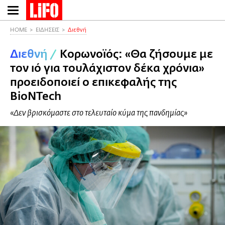
Παράκαμψη
προς
το
HOME
ΕΙΔΗΣΕΙΣ
Διεθνή
κυρίως
Διεθνή
/
Κορωνοϊός: «Θα ζήσουμε με
περιεχόμενο
τον ιό για τουλάχιστον δέκα χρόνια»
προειδοποιεί ο επικεφαλής της
BioNTech
«Δεν βρισκόμαστε στο τελευταίο κύμα της πανδημίας»