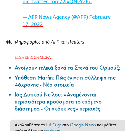
pic.twitter.com/2ixQNyY2Eu
— AFP News Agency (@AFP)
February
17, 2022
Με πληροφορίες από AFP και Reuters
ΕΙΔΗΣΕΙΣ ΣΗΜΕΡΑ:
Ανοίγουν τελικά ξανά τα Στενά του Ορμούζ;
Υπόθεση Marfin: Πώς έγινε η σύλληψη της
46χρονης - Νέα στοιχεία
Ιός Δυτικού Νείλου: «Αναμένονται
περισσότερα κρούσματα το επόμενο
διάστημα» - Οι «κόκκινες» περιοχές
Ακολουθήστε το
LiFO.gr
στο
Google News
και μάθετε
πρώτοι όλες τις
ειδήσεις