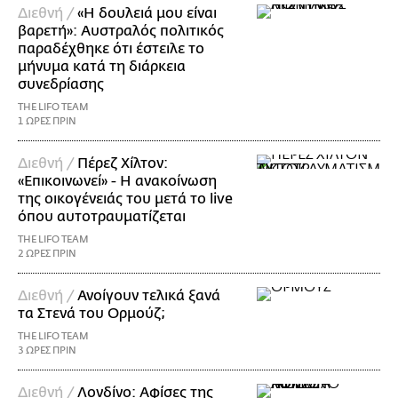
Διεθνή /
«Η δουλειά μου είναι
βαρετή»: Αυστραλός πολιτικός
παραδέχθηκε ότι έστειλε το
μήνυμα κατά τη διάρκεια
συνεδρίασης
THE LIFO TEAM
1 ΩΡΕΣ ΠΡΙΝ
Διεθνή /
Πέρεζ Χίλτον:
«Επικοινωνεί» - Η ανακοίνωση
της οικογένειάς του μετά το live
όπου αυτοτραυματίζεται
THE LIFO TEAM
2 ΩΡΕΣ ΠΡΙΝ
Διεθνή /
Ανοίγουν τελικά ξανά
τα Στενά του Ορμούζ;
THE LIFO TEAM
3 ΩΡΕΣ ΠΡΙΝ
Διεθνή /
Λονδίνο: Αφίσες της