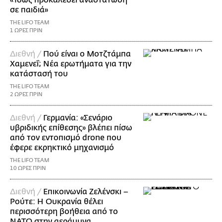
σε παιδιά»
THE LIFO TEAM
1 ΩΡΕΣ ΠΡΙΝ
Διεθνή /
Πού είναι ο Μοτζτάμπα
Χαμενεΐ; Νέα ερωτήματα για την
κατάστασή του
THE LIFO TEAM
2 ΩΡΕΣ ΠΡΙΝ
Διεθνή /
Γερμανία: «Σενάριο
υβριδικής επίθεσης» βλέπει πίσω
από τον εντοπισμό drone που
έφερε εκρηκτικό μηχανισμό
THE LIFO TEAM
10 ΩΡΕΣ ΠΡΙΝ
Διεθνή /
Επικοινωνία Ζελένσκι –
Ρούτε: Η Ουκρανία θέλει
περισσότερη βοήθεια από το
ΝΑΤΟ στην αεράμυνα