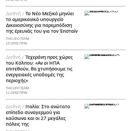
Διεθνή /
Το Νέο Μεξικό μηνύει
το αμερικανικό υπουργείο
Δικαιοσύνης για παρεμπόδιση
της έρευνάς του για τον Έπσταϊν
THE LIFO TEAM
10 ΩΡΕΣ ΠΡΙΝ
Διεθνή /
Τεχεράνη προς χώρες
του Κόλπου: «Αν οι ΗΠΑ
επιτεθούν, θα χτυπήσουμε τις
ενεργειακές υποδομές της
περιοχής»
THE LIFO TEAM
11 ΩΡΕΣ ΠΡΙΝ
Διεθνή /
Ιταλία: Στο ανώτατο
επίπεδο συναγερμού για
καύσωνα και οι 27 μεγάλες
πόλεις της