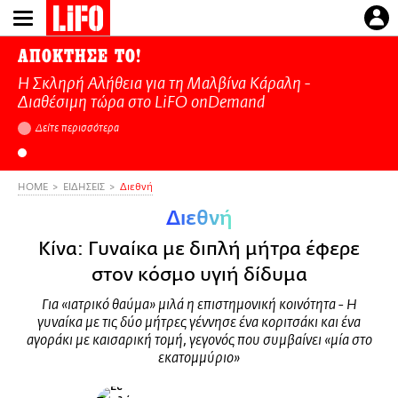
Παράκαμψη
προς
το
ΑΠΟΚΤΗΣΕ ΤΟ!
κυρίως
Η Σκληρή Αλήθεια για τη Μαλβίνα Κάραλη -
περιεχόμενο
Διαθέσιμη τώρα στo LiFO onDemand
Δείτε περισσότερα
HOME
ΕΙΔΗΣΕΙΣ
Διεθνή
Διεθνή
Κίνα: Γυναίκα με διπλή μήτρα έφερε
στον κόσμο υγιή δίδυμα
Για «ιατρικό θαύμα» μιλά η επιστημονική κοινότητα - Η
γυναίκα με τις δύο μήτρες γέννησε ένα κοριτσάκι και ένα
αγοράκι με καισαρική τομή, γεγονός που συμβαίνει «μία στο
εκατομμύριο»