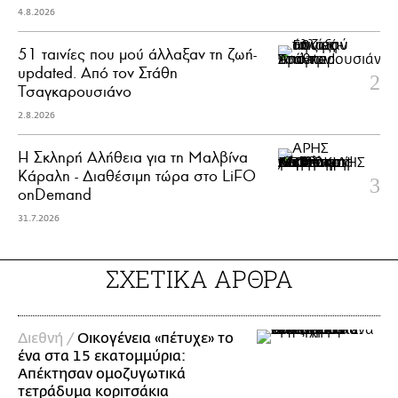
4.8.2026
51 ταινίες που μού άλλαξαν τη ζωή-
updated. Aπό τον Στάθη
Τσαγκαρουσιάνο
2.8.2026
Η Σκληρή Αλήθεια για τη Μαλβίνα
Κάραλη - Διαθέσιμη τώρα στo LiFO
onDemand
31.7.2026
ΣΧΕΤΙΚΑ ΑΡΘΡΑ
Διεθνή /
Οικογένεια «πέτυχε» το
ένα στα 15 εκατομμύρια:
Απέκτησαν ομοζυγωτικά
τετράδυμα κοριτσάκια