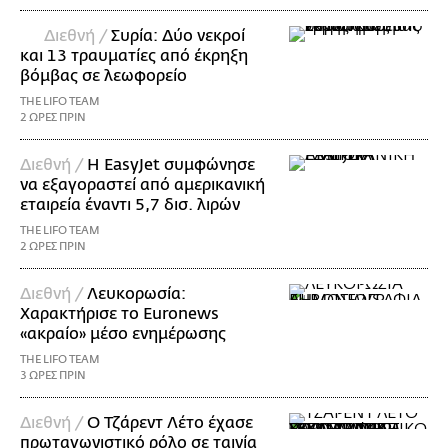
Διεθνή /
Συρία: Δύο νεκροί
και 13 τραυματίες από έκρηξη
βόμβας σε λεωφορείο
THE LIFO TEAM
2 ΩΡΕΣ ΠΡΙΝ
Διεθνή /
Η EasyJet συμφώνησε
να εξαγοραστεί από αμερικανική
εταιρεία έναντι 5,7 δισ. λιρών
THE LIFO TEAM
2 ΩΡΕΣ ΠΡΙΝ
Διεθνή /
Λευκορωσία:
Χαρακτήρισε το Euronews
«ακραίο» μέσο ενημέρωσης
THE LIFO TEAM
3 ΩΡΕΣ ΠΡΙΝ
Διεθνή /
Ο Τζάρεντ Λέτο έχασε
πρωταγωνιστικό ρόλο σε ταινία