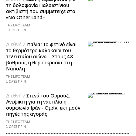
τη δολοφονία Παλαιστίνιου
ακτιβιστή που συμμετείχε στο
«No Other Land»
THE LIFO TEAM
1 ΩΡΕΣ ΠΡΙΝ
Διεθνή /
Ιταλία: Το φετινό είναι
το θερμότερο καλοκαίρι του
τελευταίου αιώνα – Στους 48
βαθμούς η θερμοκρασία στη
Νάπολη
THE LIFO TEAM
1 ΩΡΕΣ ΠΡΙΝ
Διεθνή /
Στενά του Ορμούζ:
Ανέφικτη για τη ναυτιλία η
συμφωνία Ιράν - Ομάν, εκτιμούν
πηγές της αγοράς
THE LIFO TEAM
1 ΩΡΕΣ ΠΡΙΝ