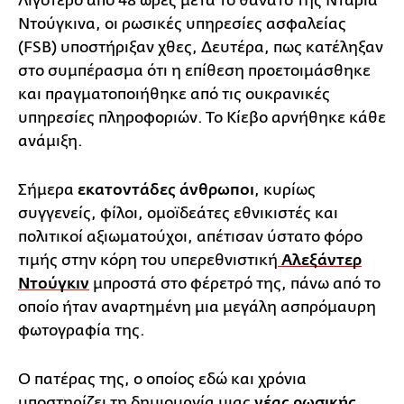
Λιγότερο από 48 ώρες μετά το θάνατο της Ντάρια
Ντούγκινα, οι ρωσικές υπηρεσίες ασφαλείας
(FSB) υποστήριξαν χθες, Δευτέρα, πως κατέληξαν
στο συμπέρασμα ότι η επίθεση προετοιμάσθηκε
και πραγματοποιήθηκε από τις ουκρανικές
υπηρεσίες πληροφοριών. Το Κίεβο αρνήθηκε κάθε
ανάμιξη.
Σήμερα
εκατοντάδες άνθρωποι
, κυρίως
συγγενείς, φίλοι, ομοϊδεάτες εθνικιστές και
πολιτικοί αξιωματούχοι, απέτισαν ύστατο φόρο
τιμής στην κόρη του υπερεθνιστική
Αλεξάντερ
Ντούγκιν
μπροστά στο φέρετρό της, πάνω από το
οποίο ήταν αναρτημένη μια μεγάλη ασπρόμαυρη
φωτογραφία της.
Ο πατέρας της, ο οποίος εδώ και χρόνια
υποστηρίζει τη δημιουργία μιας
νέας ρωσικής