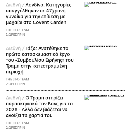
Διεθνή /
Λονδίνο: Κατηγορίες
απαγγέλθηκαν σε 47χρονη
γυναίκα για την επίθεση με
μαχαίρι στο Covent Garden
THE LIFO TEAM
1 ΩΡΕΣ ΠΡΙΝ
Διεθνή /
Γάζα: Ανατέθηκε το
πρώτο κατασκευαστικό έργο
του «Συμβουλίου Ειρήνης» του
Τραμπ στην κατεστραμμένη
περιοχή
THE LIFO TEAM
2 ΩΡΕΣ ΠΡΙΝ
Διεθνή /
Ο Τραμπ στηρίζει
παρασκηνιακά τον Βανς για το
2028 - Αλλά δεν βιάζεται να
ανοίξει τα χαρτιά του
THE LIFO TEAM
2 ΩΡΕΣ ΠΡΙΝ