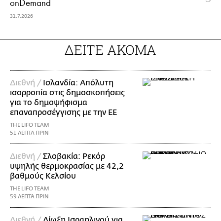
onDemand
31.7.2026
ΔΕΙΤΕ ΑΚΟΜΑ
Διεθνή /
Ισλανδία: Απόλυτη
ισορροπία στις δημοσκοπήσεις
για το δημοψήφισμα
επαναπροσέγγισης με την ΕΕ
THE LIFO TEAM
51 ΛΕΠΤΑ ΠΡΙΝ
Διεθνή /
Σλοβακία: Ρεκόρ
υψηλής θερμοκρασίας με 42,2
βαθμούς Κελσίου
THE LIFO TEAM
59 ΛΕΠΤΑ ΠΡΙΝ
Διεθνή /
Δίωξη Ισραηλινού για