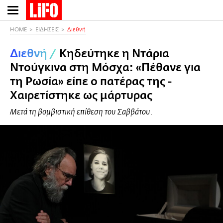
Παράκαμψη
προς
το
HOME
ΕΙΔΗΣΕΙΣ
Διεθνή
κυρίως
Διεθνή
/
Κηδεύτηκε η Ντάρια
περιεχόμενο
Ντούγκινα στη Μόσχα: «Πέθανε για
τη Ρωσία» είπε ο πατέρας της -
Χαιρετίστηκε ως μάρτυρας
Μετά τη βομβιστική επίθεση του Σαββάτου.