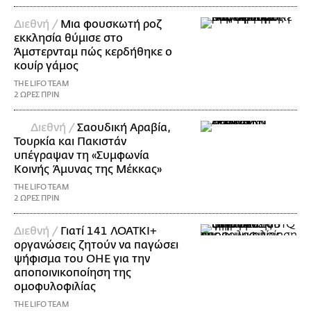
Διεθνή /
Μια φουσκωτή ροζ
εκκλησία θύμισε στο
Άμστερνταμ πώς κερδήθηκε ο
κουίρ γάμος
THE LIFO TEAM
2 ΩΡΕΣ ΠΡΙΝ
Διεθνή /
Σαουδική Αραβία,
Τουρκία και Πακιστάν
υπέγραψαν τη «Συμφωνία
Κοινής Άμυνας της Μέκκας»
THE LIFO TEAM
2 ΩΡΕΣ ΠΡΙΝ
Διεθνή /
Γιατί 141 ΛΟΑΤΚΙ+
οργανώσεις ζητούν να παγώσει
ψήφισμα του ΟΗΕ για την
αποποινικοποίηση της
ομοφυλοφιλίας
THE LIFO TEAM