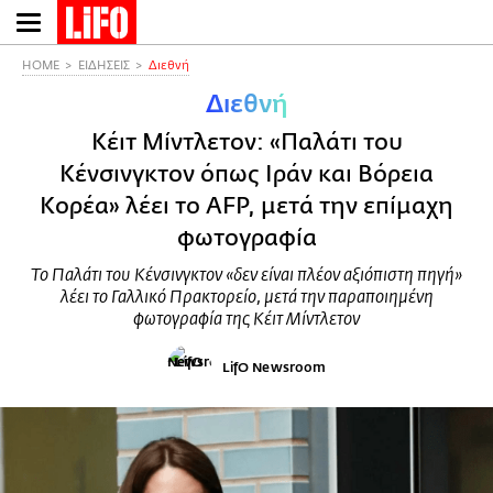
Παράκαμψη
προς
το
HOME
ΕΙΔΗΣΕΙΣ
Διεθνή
κυρίως
Διεθνή
περιεχόμενο
Κέιτ Μίντλετον: «Παλάτι του
Κένσινγκτον όπως Ιράν και Βόρεια
Κορέα» λέει το AFP, μετά την επίμαχη
φωτογραφία
Το Παλάτι του Κένσινγκτον «δεν είναι πλέον αξιόπιστη πηγή»
λέει το Γαλλικό Πρακτορείο, μετά την παραποιημένη
φωτογραφία της Κέιτ Μίντλετον
LifO Newsroom