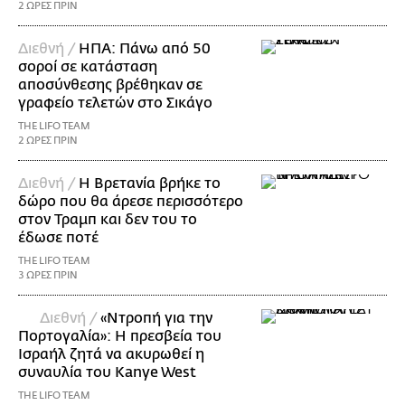
2 ΩΡΕΣ ΠΡΙΝ
Διεθνή /
ΗΠΑ: Πάνω από 50
σοροί σε κατάσταση
αποσύνθεσης βρέθηκαν σε
γραφείο τελετών στο Σικάγο
THE LIFO TEAM
2 ΩΡΕΣ ΠΡΙΝ
Διεθνή /
Η Βρετανία βρήκε το
δώρο που θα άρεσε περισσότερο
στον Τραμπ και δεν του το
έδωσε ποτέ
THE LIFO TEAM
3 ΩΡΕΣ ΠΡΙΝ
Διεθνή /
«Ντροπή για την
Πορτογαλία»: Η πρεσβεία του
Ισραήλ ζητά να ακυρωθεί η
συναυλία του Kanye West
THE LIFO TEAM