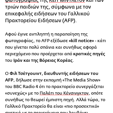
φωτογραφίας
της
Κέιτ Μίντλετον
και των
τριών παιδιών της, σύμφωνα με τον
επικεφαλής ειδήσεων του Γαλλικού
Πρακτορείου Ειδήσεων (AFP).
Αφού έγινε αντιληπτή η παραποίηση της
φωτογραφίας, το AFP εξέδωσε
«kill notice»
- κάτι
που γίνεται πολύ σπάνια και συνήθως αφορά
περιεχόμενο που προέρχεται από
κρατικές πηγές
του
Ιράν και της Βόρειας Κορέας
.
Ο
Φιλ Τσέτγουιντ, διευθυντής ειδήσεων του
AFP
, δήλωσε στην εκπομπή «The Media Show»
του BBC Radio 4 ότι το πρακτορείο συνεργάζεται
«συνεχώς» με το
Παλάτι του Κένσινγκτον
, οπότε
συνήθως το θεωρεί έμπιστη πηγή. Αλλά τώρα, το
Γαλλικό Πρακτορείο θα είναι «πιο προσεκτικό»
σχετικά με το περιεχόμενο που λαμβάνει.