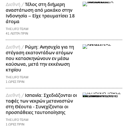
Διεθνή /
Τέλος στη διήμερη
αναστάτωση από μακάκο στην
Ινδονησία – Είχε τραυματίσει 18
άτομα
THE LIFO TEAM
41 ΛΕΠΤΑ ΠΡΙΝ
Διεθνή /
Ρώμη: Ανησυχία για τη
στέγαση εκατοντάδων ατόμων
που κατασκηνώνουν εν μέσω
καύσωνα, μετά την εκκένωση
κτιρίου
THE LIFO TEAM
1 ΩΡΕΣ ΠΡΙΝ
Διεθνή /
Ισπανία: Σχεδιάζονται οι
ταφές των νεκρών μεταναστών
στη Θέουτα - Συνεχίζονται οι
προσπάθειες ταυτοποίησης
THE LIFO TEAM
1 ΩΡΕΣ ΠΡΙΝ