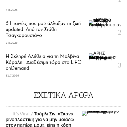
4.8.2026
51 ταινίες που μού άλλαξαν τη ζωή-
updated. Aπό τον Στάθη
Τσαγκαρουσιάνο
2.8.2026
Η Σκληρή Αλήθεια για τη Μαλβίνα
Κάραλη - Διαθέσιμη τώρα στo LiFO
onDemand
31.7.2026
ΣΧΕΤΙΚΑ ΑΡΘΡΑ
It's Viral /
Τσάρλι Σιν: «Έκανα
ρινοπλαστική για να μην μοιάζω
στον πατέρα μου», είπε η κόρη