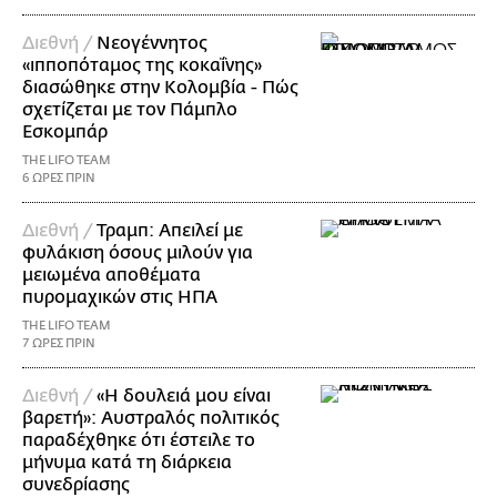
Διεθνή /
Νεογέννητος
«ιπποπόταμος της κοκαΐνης»
διασώθηκε στην Κολομβία - Πώς
σχετίζεται με τον Πάμπλο
Εσκομπάρ
THE LIFO TEAM
6 ΩΡΕΣ ΠΡΙΝ
Διεθνή /
Τραμπ: Απειλεί με
φυλάκιση όσους μιλούν για
μειωμένα αποθέματα
πυρομαχικών στις ΗΠΑ
THE LIFO TEAM
7 ΩΡΕΣ ΠΡΙΝ
Διεθνή /
«Η δουλειά μου είναι
βαρετή»: Αυστραλός πολιτικός
παραδέχθηκε ότι έστειλε το
μήνυμα κατά τη διάρκεια
συνεδρίασης