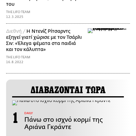
του
THE LIFO TEAM
12.3.2025
Διεθνή /
Η Ντενίζ Ρίτσαρντς
εξηγεί γιατί χώρισε με τον Τσάρλι
Σιν: «Έλεγα ψέματα στα παιδιά
και τον κάλυπτα»
THE LIFO TEAM
16.8.2022
ΔΙΑΒΑΖΟΝΤΑΙ ΤΩΡΑ
DAILY
Πάνω στο ισχνό κορμί της
Αριάνα Γκράντε