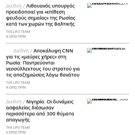
Διεθνή /
Λιθουανός υπουργός
προειδοποιεί για «επίθεση
ψευδούς σημαίας» της Ρωσίας
κατά των χωρών της Βαλτικής
THE LIFO TEAM
4 ΩΡΕΣ ΠΡΙΝ
Διεθνή /
Αποκάλυψη CNN
για τις «μαύρες χήρες» στη
Ρωσία: Παντρεύονται
νεοσύλλεκτους του στρατού για
τις αποζημιώσεις λόγω θανάτου
THE LIFO TEAM
4 ΩΡΕΣ ΠΡΙΝ
Διεθνή /
Νιγηρία: Οι δυνάμεις
ασφαλείας διέσωσαν
περισσότερα από 300 θύματα
απαγωγής
THE LIFO TEAM
6 ΩΡΕΣ ΠΡΙΝ