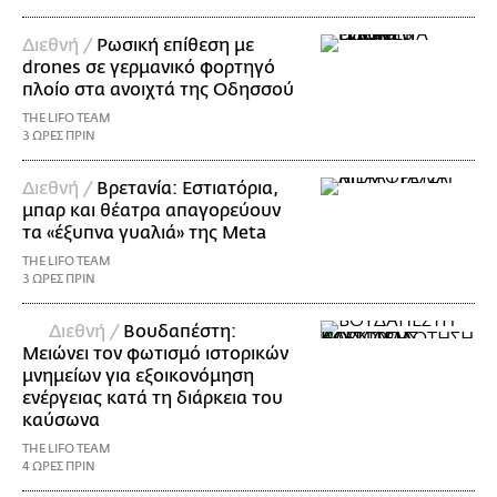
Διεθνή /
Ρωσική επίθεση με
drones σε γερμανικό φορτηγό
πλοίο στα ανοιχτά της Οδησσού
THE LIFO TEAM
3 ΩΡΕΣ ΠΡΙΝ
Διεθνή /
Βρετανία: Εστιατόρια,
μπαρ και θέατρα απαγορεύουν
τα «έξυπνα γυαλιά» της Meta
THE LIFO TEAM
3 ΩΡΕΣ ΠΡΙΝ
Διεθνή /
Βουδαπέστη:
Μειώνει τον φωτισμό ιστορικών
μνημείων για εξοικονόμηση
ενέργειας κατά τη διάρκεια του
καύσωνα
THE LIFO TEAM
4 ΩΡΕΣ ΠΡΙΝ