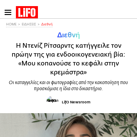
Παράκαμψη
προς
το
HOME
ΕΙΔΗΣΕΙΣ
Διεθνή
κυρίως
Διεθνή
περιεχόμενο
Η Ντενίζ Ρίτσαρντς κατήγγειλε τον
πρώην της για ενδοοικογενειακή βία:
«Μου κοπανούσε το κεφάλι στην
κρεμάστρα»
Οι καταγγελίες και οι φωτογραφίες από την κακοποίηση που
προσκόμισε η ίδια στο δικαστήριο.
LifO Newsroom